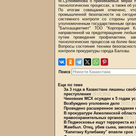
М.Сулейменова о принимаемых мерах п
технологических процессах, а также об 
По итогам совещания отмечено, чт
промышленной безопасности на сегодн
системного контроля со стороны упо
уполномоченным государственным орган
"Балхашцветмет" ТОО "Корпорация К
направленной на предотвращение любых 
путем проведения профилактики, за
технологических процессов на более без
Вопросы состояния техники безопасност
контроле прокуратуры города Балхаш.
Поиск
Еще по теме
За 3 года в Казахстане лишены св
преступления
28.02.2011
Чиновник МСХ осужден к 5 годам ус
Возбуждено уголовное дело
28.02.20
Проведено расширенное заседание 
В прокуратуре Акмолинской област
правоохранительных органов
28.02.
В Подмосковье ищут террориста из 
Жамбыл. Отец, убив сына, закопал 
"Капитану Кулибаеву" впаяли срок