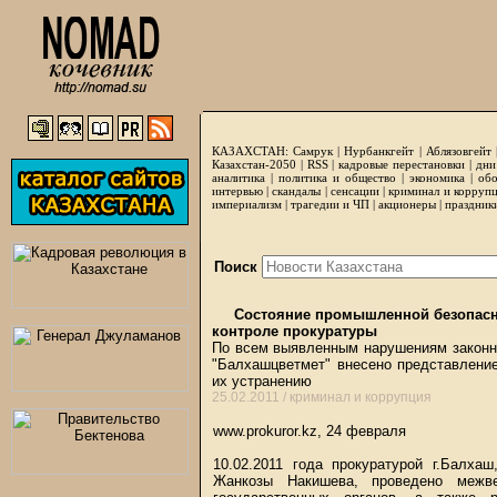
КАЗАХСТАН:
Самрук
|
Нурбанкгейт
|
Аблязовгейт
Казахстан-2050 |
RSS
|
кадровые перестановки
|
дни
аналитика
|
политика и общество
|
экономика
|
обо
интервью
|
скандалы
|
сенсации
|
криминал и корруп
империализм
|
трагедии и ЧП
|
акционеры
|
праздник
Поиск
Состояние промышленной безопасно
контроле прокуратуры
По всем выявленным нарушениям законно
"Балхашцветмет" внесено представление
их устранению
25.02.2011 /
криминал и коррупция
www.prokuror.kz, 24 февраля
10.02.2011 года прокуратурой г.Балха
Жанкозы Накишева, проведено межв