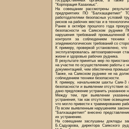
государственных органов, а также 
"Корпорация Казахмыс".
На совещании рассмотрены результа
предприятиях ПО "Балхашцветмет" Т
работодателями безопасных условий тр
рисков на рабочих местах и в технологич
Ранее в октябре прошлого года прокур
безопасности на Саякском руднике П
нарушения требований промышленной бе
контроля за соблюдением техники 
эпидемиологических требований со сторо
К примеру, проверкой установлено, что
эксплуатировалась автозаправочная ста
жизни и здоровью рабочих рудника.
В результате принятых мер по приостан
на участке по осуществлению работы с н
документацией, чем обеспечена промышл
Также, на Саякском руднике не на дол
соблюдением техники безопасности.
К примеру, начальником шахты Саяк-3 
безопасности и выявлении отсутствия о
дано предложение устранить указанное на
Между тем, при выявлении указанны
устранения, так как отсутствие освещен
что могло привести к травмированию раб
По всем выявленным нарушениям законн
"Балхашцветмет" внесено представление
их устранению.
На совещании заслушаны доклады зам
Б.Садуарова, директора Саякского ру