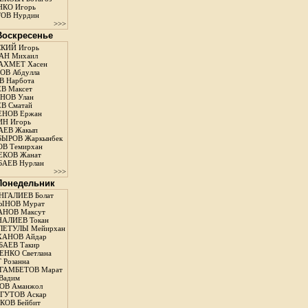
КО Игорь
ОВ Нурдин
>>>
 Воскресенье
КИЙ Игорь
АН Михаил
АХМЕТ Хасен
В Абдулла
 Нарбота
В Максет
НОВ Улан
В Сматай
ЕНОВ Ержан
Н Игорь
АЕВ Жакып
ЫРОВ Жаркынбек
В Темирхан
КОВ Жанат
АЕВ Нурлан
>>>
 Понедельник
ГАЛИЕВ Болат
ЫНОВ Мурат
НОВ Максут
АЛИЕВ Токан
ЛЕТУЛЫ Мейирхан
ХАНОВ Айдар
АЕВ Такир
ЕНКО Светлана
 Розанна
ГАМБЕТОВ Марат
Вадим
ОВ Аманжол
ГУТОВ Аскар
ОВ Бейбит