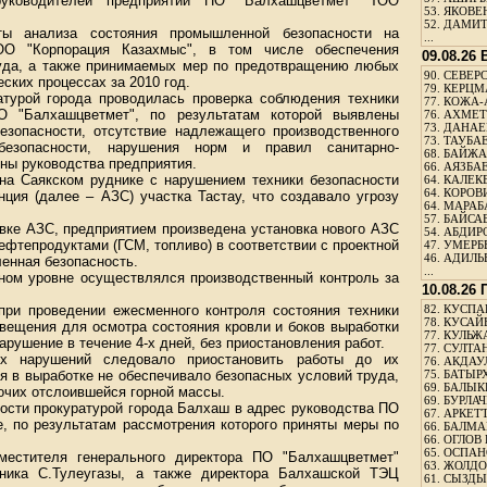
руководителей предприятий ПО "Балхашцветмет" ТОО
53.
ЯКОВЕН
52.
ДАМИТ
ты анализа состояния промышленной безопасности на
...
ОО "Корпорация Казахмыс", в том числе обеспечения
09.08.26
уда, а также принимаемых мер по предотвращению любых
90.
СЕВЕРС
еских процессах за 2010 год.
79.
КЕРЦМ
атурой города проводилась проверка соблюдения техники
77.
КОЖА-
О "Балхашцветмет", по результатам которой выявлены
76.
АХМЕТО
73.
ДАНАЕВ
зопасности, отсутствие надлежащего производственного
73.
ТАУБАЕ
безопасности, нарушения норм и правил санитарно-
68.
БАЙЖА
ны руководства предприятия.
66.
АЯЗБАЕ
 на Саякском руднике с нарушением техники безопасности
64.
КАЛЕК
64.
КОРОВИ
нция (далее – АЗС) участка Тастау, что создавало угрозу
64.
МАРАБ
57.
БАЙСАБ
овке АЗС, предприятием произведена установка нового АЗС
54.
АБДИРО
ефтепродуктами (ГСМ, топливо) в соответствии с проектной
47.
УМЕРБЕ
46.
АДИЛЬБ
енная безопасность.
...
жном уровне осуществлялся производственный контроль за
10.08.26
при проведении ежесменного контроля состояния техники
82.
КУСПАН
78.
КУСАЙ
свещения для осмотра состояния кровли и боков выработки
77.
КУЛЬЖА
рушение в течение 4-х дней, без приостановления работ.
77.
СУЛТАН
х нарушений следовало приостановить работы до их
76.
АКДАУ
ия в выработке не обеспечивало безопасных условий труда,
75.
БАТЫР
69.
БАЛЫКБ
очих отслоившейся горной массы.
69.
БУРЛАЧ
ости прокуратурой города Балхаш в адрес руководства ПО
67.
АРКЕТТ
, по результатам рассмотрения которого приняты меры по
66.
БАЛМА
66.
ОГЛОВ 
65.
ОСПАН
естителя генерального директора ПО "Балхашцветмет"
63.
ЖОЛДО
дника С.Тулеугазы, а также директора Балхашской ТЭЦ
61.
СЫЗДЫК