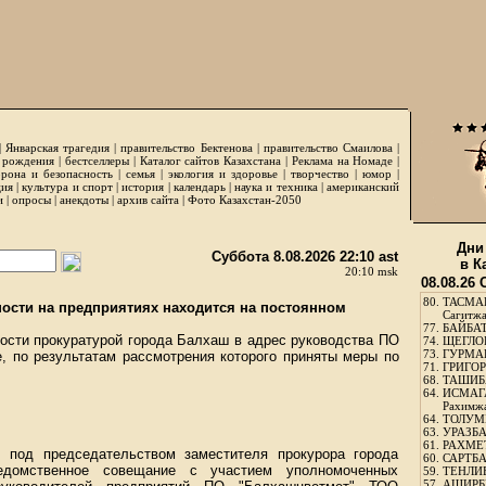
|
Январская трагедия
|
правительство Бектенова
|
правительство Смаилова
|
 рождения
|
бестселлеры
|
Каталог сайтов Казахстана
|
Реклама на Номаде
|
рона и безопасность
|
семья
|
экология и здоровье
|
творчество
|
юмор
|
ция
|
культура и спорт
|
история
|
календарь
|
наука и техника
|
американский
и
|
опросы
|
анекдоты
|
архив сайта
|
Фото Казахстан-2050
Дни
Суббота 8.08.2026 22:10 ast
в К
20:10 msk
08.08.26
80.
ТАСМА
сти на предприятиях находится на постоянном
Сагитж
77.
БАЙБАТ
сти прокуратурой города Балхаш в адрес руководства ПО
74.
ЩЕГЛО
73.
ГУРМА
, по результатам рассмотрения которого приняты меры по
71.
ГРИГОР
68.
ТАШИБ
64.
ИСМАГ
Рахимж
64.
ТОЛУМБ
63.
УРАЗБА
61.
РАХМЕТ
ш, под председательством заместителя прокурора города
60.
САРТБА
едомственное совещание с участием уполномоченных
59.
ТЕНЛИ
57.
АШИРБЕ