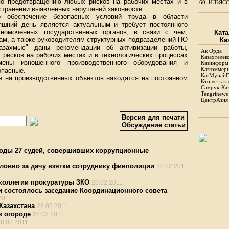
о предотвращению любых рисков на рабочих местах и в
60.
ИЛЬЯСО
устранении выявленных нарушений законности.
...
о обеспечение безопасных условий труда в области
яшний день является актуальным и требует постоянного
лномоченных государственных органов, в связи с чем,
Ката
ам, а также руководителям структурных подразделений ПО
Ка
азахмыс" даны рекомендации об активизации работы,
Ак Орда
рисков на рабочих местах и в технологических процессах
Казахтелек
мены изношенного производственного оборудования и
Казинформ
Казкоммер
опасные.
КазМунайГ
и на производственных объектов находятся на постоянном
Кто есть кт
Самрук-Ка
Tengrinews
ЦентрАзия
Версия для печати
Обсуждение статьи
ободы 27 судей, совершивших коррупционные
ловно за дачу взятки сотруднику финполиции
28.02.2011
11
коллегии прокуратуры ЗКО
28.02.2011
и состоялось заседание Координационного совета
2011
Казахстана
28.02.2011
в огороде
28.02.2011
28.02.2011