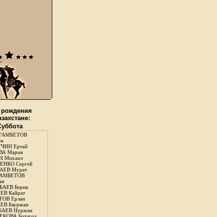
 рождения
азахстане:
 Суббота
ГАМБЕТОВ
ан
ЧИН Ертай
ВА Мария
Н Михаил
ЕНКО Сергей
АЕВ Мурат
АМБЕТОВ
ан
АЕВ Берик
ЕВ Кайрат
ОВ Ерлан
ЕВ Бауржан
БАЕВ Нуржан
КОВА Ботагоз