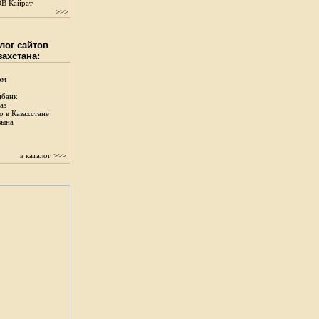
В Кайрат
>>>
лог сайтов
захстана:
ом
цбанк
аз
о в Казахстане
зына
в каталог >>>