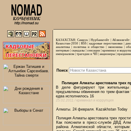
КАЗАХСТАН:
Самрук
|
Нурбанкгейт
|
Аблязовгейт
Казахстан-2050 |
RSS
|
кадровые перестановки
|
дни
аналитика
|
политика и общество
|
экономика
|
обо
интервью
|
скандалы
|
сенсации
|
криминал и корруп
империализм
|
трагедии и ЧП
|
акционеры
|
праздник
Поиск
Полиция Алматы арестовала трех п
В деле фигурируют три жительницы 
предъявлены обвинения по трем фактам 
едва исполнилось 16
25.02.2011 /
криминал и коррупция
Алматы. 24 февраля.
Kazakhstan Today
Полиция Алматы арестовала трех прости
Как пояснили в пресс-службе ДВД Алм
района Алматинской области, которы