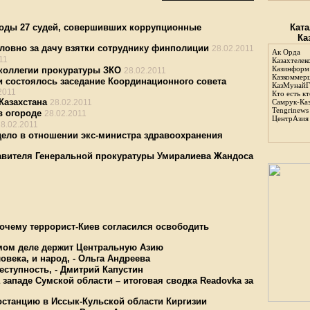
ободы 27 судей, совершивших коррупционные
Ката
Ка
ловно за дачу взятки сотруднику финполиции
28.02.2011
Ак Орда
11
Казахтелек
Казинформ
коллегии прокуратуры ЗКО
28.02.2011
Казкоммер
и состоялось заседание Координационного совета
КазМунайГ
2011
Кто есть кт
Казахстана
28.02.2011
Самрук-Ка
Tengrinews
в огороде
28.02.2011
ЦентрАзия
28.02.2011
ело в отношении экс-министра здравоохранения
авителя Генеральной прокуратуры Умиралиева Жандоса
очему террорист-Киев согласился освободить
амом деле держит Центральную Азию
овека, и народ, - Ольга Андреева
еступность, - Дмитрий Капустин
западе Сумской области – итоговая сводка Readovka за
останцию в Иссык-Кульской области Киргизии