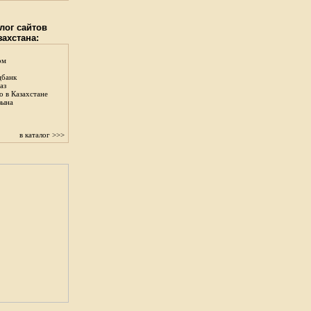
лог сайтов
захстана:
ом
цбанк
аз
о в Казахстане
зына
в каталог >>>