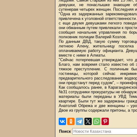
людьми. Самой старшей из них 25 лет, 
девушки, не понаслышке знающие об 
сутенерам четырех женщин. Последняя и
"Одна из задержанных зарекомендовала
привлечена к уголовной ответственности
с еще двумя девушками легкого поведе
они обманным путем привлекали к прости
сообщил начальник управления по бор
полковник полиции Валерий Козлов.
По данным ДВД, такую сумму торговцы
летнюю Алену, жительницу поселка
оплачиваемую работу официанта. Деву
вместе с ними в Алматы.
"Сейчас потерпевшая утверждает, что 
Благо, нам вовремя стало известно об 
тяжкое преступление. С поличным бы
гостиницы, которой сейчас инкрим
предварительного расследования водво
они предстанут перед судом", – проинфо
Как сообщалось ранее, в Карагандинско
№31 сотрудники прокуратуры не обнаруж
материалы были переданы в УВД Теми
квартире. Были тут же задержаны гражд
Анатолий Обрежа и две женщины – уро
Двое из группы содержали притоны, а тр
Поиск