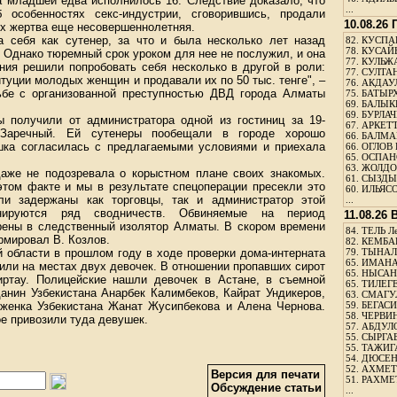
а младшей едва исполнилось 16. Следствие доказало, что
...
особенностях секс-индустрии, сговорившись, продали
10.08.26
х жертва еще несовершеннолетняя.
 себя как сутенер, за что и была несколько лет назад
82.
КУСПАН
78.
КУСАЙ
. Однако тюремный срок уроком для нее не послужил, и она
77.
КУЛЬЖА
ния решили попробовать себя несколько в другой в роли:
77.
СУЛТАН
туции молодых женщин и продавали их по 50 тыс. тенге", –
76.
АКДАУ
ьбе с организованной преступностью ДВД города Алматы
75.
БАТЫР
69.
БАЛЫКБ
69.
БУРЛАЧ
 получили от администратора одной из гостиниц за 19-
67.
АРКЕТТ
 Заречный. Ей сутенеры пообещали в городе хорошо
66.
БАЛМА
шка согласилась с предлагаемыми условиями и приехала
66.
ОГЛОВ 
65.
ОСПАН
63.
ЖОЛДО
даже не подозревала о корыстном плане своих знакомых.
61.
СЫЗДЫК
этом факте и мы в результате спецоперации пресекли это
60.
ИЛЬЯСО
ли задержаны как торговцы, так и администратор этой
...
инируются ряд сводничеств. Обвиняемые на период
11.08.26
рены в следственный изолятор Алматы. В скором времени
84.
ТЕЛЬ Л
рмировал В. Козлов.
82.
КЕМБАЕ
й области в прошлом году в ходе проверки дома-интерната
79.
ТЫНАЛ
65.
ИМАНА
или на местах двух девочек. В отношении пропавших сирот
65.
НЫСАНБ
ртау. Полицейские нашли девочек в Астане, в съемной
65.
ТИЛЕГЕ
анин Узбекистана Анарбек Калимбеков, Кайрат Ундикеров,
63.
СМАГУЛ
женка Узбекистана Жанат Жусипбекова и Алена Чернова.
59.
БЕГАСИ
58.
ЧЕРВИН
ое привозили туда девушек.
57.
АБДУЛО
55.
СЫРГАБ
55.
ТАЖИГ
54.
ДЮСЕН
52.
АХМЕТ
Версия для печати
51.
РАХМЕ
Обсуждение статьи
...