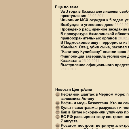
Еще по теме
За 3 года в Казахстане лишены св
преступления
28.02.2011
Чиновник МСХ осужден к 5 годам ус
Возбуждено уголовное дело
28.02.20
Проведено расширенное заседание 
В прокуратуре Акмолинской област
правоохранительных органов
28.02.
В Подмосковье ищут террориста из 
Жамбыл. Отец, убив сына, закопал 
"Капитану Кулибаеву" впаяли срок
Финполиция завершила уголовное д
Казахстана
25.02.2011
Выступление официального предст
25.02.2011
Новости ЦентрАзии
Нефтяной шантаж в Черном море: п
заложника-Астану
Нефть и медь Казахстана. Кто на с
Культ психотравмы разрушает и чел
Как в Китае искоренили уличную пр
ВС РФ расширяют зону контроля на 
7 августа
Росатом построит ветряную электр