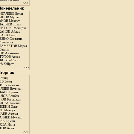
>>>
 Понедельник
ГАЛИЕВ Болат
ЫНОВ Мурат
НОВ Максут
АЛИЕВ Токан
ЛЕТУЛЫ Мейирхан
ХАНОВ Айдар
АЕВ Такир
ЕНКО Светлана
 Розанна
ГАМБЕТОВ Марат
Вадим
ОВ Аманжол
ГУТОВ Аскар
ОВ Бейбит
В Кайрат
>>>
 Вторник
еонид
В Бекет
ИЕВ Айтжан
ЛИЕВ Бауржан
АЕВ Ерлан
НОВ Алибек
ОВ Бауыржан
ЛОВА Алмаш
СКИЙ Олег
В Махсут
АЕВ Азамат
АЛИЕВ Мухтар
ЕВ Арман
ОВА Инна
ТОВ Асан
>>>