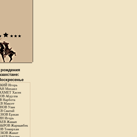
 рождения
азахстане:
 Воскресенье
КИЙ Игорь
АН Михаил
АХМЕТ Хасен
В Абдулла
 Нарбота
В Максет
НОВ Улан
В Сматай
ЕНОВ Ержан
Н Игорь
АЕВ Жакып
ЫРОВ Жаркынбек
В Темирхан
КОВ Жанат
АЕВ Нурлан