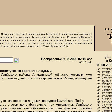
|
Январская трагедия
|
правительство Бектенова
|
правительство Смаилова
|
 рождения
|
бестселлеры
|
Каталог сайтов Казахстана
|
Реклама на Номаде
|
рона и безопасность
|
семья
|
экология и здоровье
|
творчество
|
юмор
|
ция
|
культура и спорт
|
история
|
календарь
|
наука и техника
|
американский
и
|
опросы
|
анекдоты
|
архив сайта
|
Фото Казахстан-2050
Дни
Воскресенье 9.08.2026 02:10 ast
в К
00:10 msk
09.08.26
90.
СЕВЕРС
роституток за торговлю людьми
79.
КЕРЦМ
Илийского района Алматинской области, которым уже
77.
КОЖА-
торговли людьми. Самой старшей из них 25 лет, а младшей
76.
АХМЕТО
73.
ДАНАЕВ
73.
ТАУБАЕ
68.
БАЙЖА
66.
АЯЗБАЕ
64.
КАЛЕК
64.
КОРОВИ
64.
МАРАБ
туток за торговлю людьми, передает
Kazakhstan Today
.
57.
БАЙСАБ
аты, в этом деле фигурируют три жительницы Илийского
54.
АБДИРО
м уже предъявлены обвинения по трем фактам торговли
47.
УМЕРБЕ
46.
АДИЛЬБ