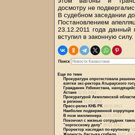
этом вагоны и транс
досмотру не подвергалис
В судебном заседании до
Постановлением апелляц
23.12.2011 года данный 
вступил в законную силу.
Поиск
Еще по теме
Прокуратура опротестовала решени
взятки экс-ректора Атырауского гос
Гражданин Узбекистана, находящийс
Астане
31.01.2012
Прокуратурой Акмолинской области 
в регионе
31.01.2012
Пресс-релиз КНБ РК
30.01.2012
Наиболее подверженной коррупции 
В позе миллионера
30.01.2012
Покончил с жизнью сотрудник тамо
"хоргосскому делу"
30.01.2012
Проректор наследил по-крупному
30
Жадность бастыка сгубила
30.01.201