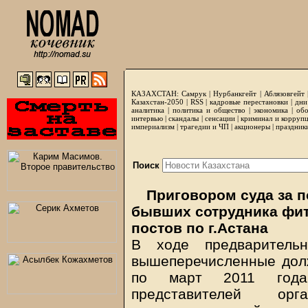
КАЗАХСТАН:
Самрук
|
Нурбанкгейт
|
Аблязовгейт
Казахстан-2050 |
RSS
|
кадровые перестановки
|
дни
аналитика
|
политика и общество
|
экономика
|
обо
интервью
|
скандалы
|
сенсации
|
криминал и корруп
империализм
|
трагедии и ЧП
|
акционеры
|
праздник
Поиск
Приговором суда за п
бывших сотрудника фи
постов по г.Астана
В ходе предварительн
вышеперечисленные дол
по март 2011 года 
представителей ор