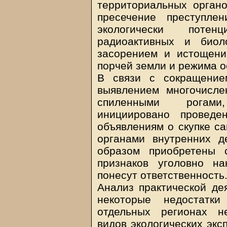
территориальных орган
пресечение преступле
экологически потен
радиоактивных и биоло
засорением и истощени
порчей земли и режима 
В связи с сокращение
выявлением многочисл
спиленными рогами
инициировано проведе
объявлениям о скупке са
органами внутренних д
образом приобретены 
признаков уголовно н
понесут ответственность
Анализ практической де
некоторые недостатки
отдельных регионах н
видов экологических эксп