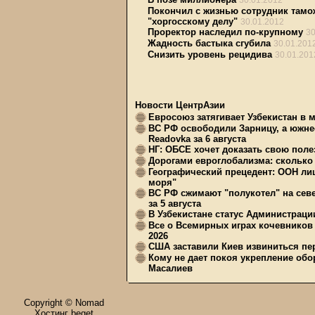
30.01.2012
Покончил с жизнью сотрудник тамо
"хоргосскому делу"
30.01.2012
Проректор наследил по-крупному
30
Жадность бастыка сгубила
30.01.201
Снизить уровень рецидива
30.01.201
Новости ЦентрАзии
Евросоюз затягивает Узбекистан в 
ВС РФ освободили Зарницу, а южне
Readovka за 6 августа
НГ: ОБСЕ хочет доказать свою поле
Дорогами евроглобализма: сколько 
Географический прецедент: ООН ли
моря"
ВС РФ сжимают "полукотел" на сев
за 5 августа
В Узбекистане статус Администрац
Все о Всемирных играх кочевников
2026
США заставили Киев извиниться пер
Кому не дает покоя укрепление обо
Масалиев
Copyright © Nomad
Хостинг beget