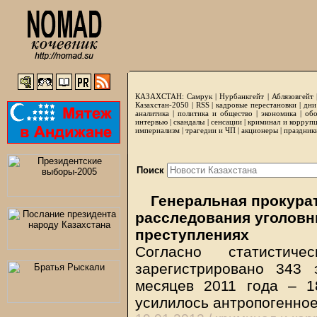
КАЗАХСТАН:
Самрук
|
Нурбанкгейт
|
Аблязовгейт
Казахстан-2050 |
RSS
|
кадровые перестановки
|
дни
аналитика
|
политика и общество
|
экономика
|
обо
интервью
|
скандалы
|
сенсации
|
криминал и корруп
империализм
|
трагедии и ЧП
|
акционеры
|
праздник
Поиск
Генеральная прокурат
расследования уголовн
преступлениях
Согласно статисти
зарегистрировано 343 
месяцев 2011 года – 1
усилилось антропогенно