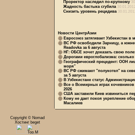
Проректор наследил по-крупному
30
Жадность бастыка сгубила
30.01.201
Снизить уровень рецидива
30.01.201
Новости ЦентрАзии
Евросоюз затягивает Узбекистан в 
ВС РФ освободили Зарницу, а южне
Readovka за 6 августа
НГ: ОБСЕ хочет доказать свою поле
Дорогами евроглобализма: сколько 
Географический прецедент: ООН ли
моря"
ВС РФ сжимают "полукотел" на сев
за 5 августа
В Узбекистане статус Администрац
Все о Всемирных играх кочевников
2026
США заставили Киев извиниться пер
Кому не дает покоя укрепление обо
Масалиев
Copyright © Nomad
Хостинг beget