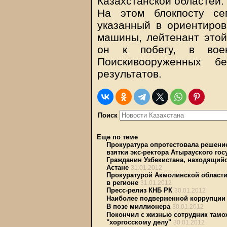
Казахстанской областей.
На этом блокпосту се
указанный в ориентиров
машины, лейтенант этой
он к побегу, в воен
Поискивооруженных б
результатов.
Поиск
Еще по теме
Прокуратура опротестовала решени
взятки экс-ректора Атырауского гос
Гражданин Узбекистана, находящийс
Астане
31.01.2012
Прокуратурой Акмолинской области 
в регионе
31.01.2012
Пресс-релиз КНБ РК
30.01.2012
Наиболее подверженной коррупции 
В позе миллионера
30.01.2012
Покончил с жизнью сотрудник тамо
"хоргосскому делу"
30.01.2012