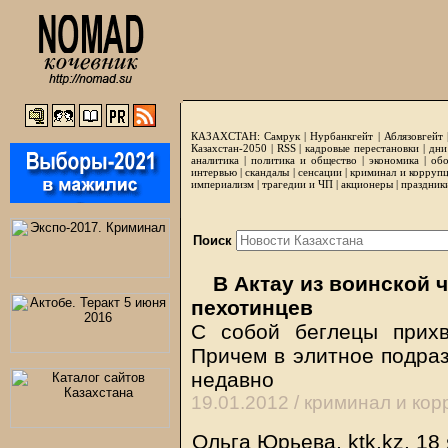
КАЗАХСТАН:
Самрук
|
Нурбанкгейт
|
Аблязовгейт
Казахстан-2050 |
RSS
|
кадровые перестановки
|
дни
аналитика
|
политика и общество
|
экономика
|
обо
интервью
|
скандалы
|
сенсации
|
криминал и корруп
империализм
|
трагедии и ЧП
|
акционеры
|
праздник
Поиск
В Актау из воинской 
пехотинцев
С собой беглецы прих
Причем в элитное подра
недавно
19.01.2012 /
криминал и кор
Ольга Юрьева,
ktk.kz
, 18