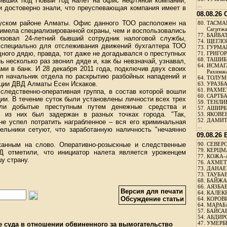
ивших под Новый год налет на офис нефтяной компании,
...
ки достоверно знали, что преуспевающая компания имеет в
08.08.26
уском районе Алматы. Офис данного ТОО расположен на
80.
ТАСМА
Сагитж
 имела специализированной охраны, чем и воспользовались
77.
БАЙБАТ
изовал 24-летний бывший сотрудник налоговой службы,
74.
ЩЕГЛО
 специально для отслеживания движений бухгалтера ТОО
73.
ГУРМА
дного дядю, правда, тот даже не догадывался о преступных
71.
ГРИГОР
68.
ТАШИБ
 несколько раз звонил дяде и, как бы невзначай, узнавал,
64.
ИСМАГ
ами в банк. И 28 декабря 2011 года, подключив двух своих
Рахимж
ал начальник отдела по раскрытию разбойных нападений и
64.
ТОЛУМБ
ции ДВД Алматы Есен Искаков.
63.
УРАЗБА
61.
РАХМЕТ
следственно-оперативная группа, в состав которой вошли
60.
САРТБА
ии. В течение суток были установлены личности всех трех
59.
ТЕНЛИ
или добытые преступным путем денежные средства и
57.
АШИРБЕ
 из них был задержан в разных точках города. "Так,
53.
ЯКОВЕН
52.
ДАМИТ
не успел потратить награбленное – вся его криминальная
...
ельники сетуют, что заработанную наличность "нечаянно
09.08.26
жанным на слово. Оперативно-розыскные и следственные
90.
СЕВЕРС
79.
КЕРЦМ
Д отметили, что инициатор налета является уроженцем
77.
КОЖА-
шу страну.
76.
АХМЕТО
73.
ДАНАЕВ
73.
ТАУБАЕ
68.
БАЙЖА
66.
АЯЗБАЕ
Версия для печати
64.
КАЛЕК
Обсуждение статьи
64.
КОРОВИ
64.
МАРАБ
57.
БАЙСАБ
54.
АБДИРО
47.
УМЕРБЕ
е суда в отношении обвиненного за вымогательство