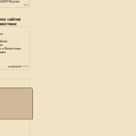
АЕВ Нурлан
>>>
лог сайтов
захстана:
ом
цбанк
аз
о в Казахстане
зына
в каталог >>>