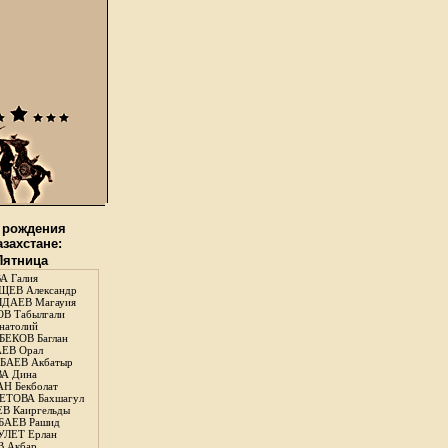
 рождения
азахстане:
 Пятница
А Галия
ЕВ Александр
ДАЕВ Магауия
В Табылгали
натолий
ЕКОВ Баглан
ЕВ Орал
АЕВ Акбатыр
А Дина
Н Бекболат
ТОВА Бахшагул
В Каиргельды
АЕВ Рашид
ЛЕТ Ерлан
 Акбар