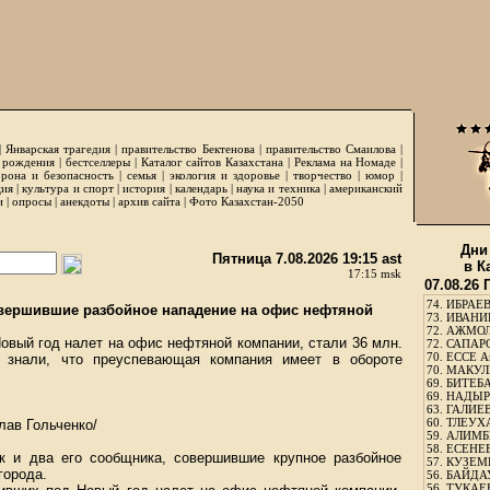
|
Январская трагедия
|
правительство Бектенова
|
правительство Смаилова
|
 рождения
|
бестселлеры
|
Каталог сайтов Казахстана
|
Реклама на Номаде
|
рона и безопасность
|
семья
|
экология и здоровье
|
творчество
|
юмор
|
ция
|
культура и спорт
|
история
|
календарь
|
наука и техника
|
американский
и
|
опросы
|
анекдоты
|
архив сайта
|
Фото Казахстан-2050
Дни
Пятница 7.08.2026 19:15 ast
в К
17:15 msk
07.08.26
74.
ИБРАЕВ
вершившие разбойное нападение на офис нефтяной
73.
ИВАНИЩ
72.
АЖМОЛ
овый год налет на офис нефтяной компании, стали 36 млн.
72.
САПАРО
70.
ЕССЕ А
о знали, что преуспевающая компания имеет в обороте
70.
МАКУЛБ
69.
БИТЕБА
69.
НАДЫРБ
63.
ГАЛИЕВ
60.
ТЛЕУХА
лав Гольченко/
59.
АЛИМБЕ
58.
ЕСЕНЕЕ
 и два его сообщника, совершившие крупное разбойное
57.
КУЗЕМБ
города.
56.
БАЙДАУ
56.
ТУКАЕВ