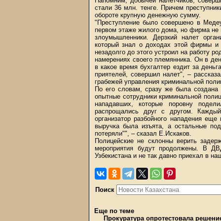
Напомним, добычей налетчиков, соверш
стали 36 млн. тенге. Причем преступни
обороте крупную денежную сумму.
"Преступление было совершено в Меде
первом этаже жилого дома, но фирма не
злоумышленники. Дерзкий налет орган
который знал о доходах этой фирмы и
незадолго до этого устроил на работу ро
намерениях своего племянника. Он в день
в какое время бухгалтер ездит за деньг
приятелей, совершил налет", – рассказ
грабежей управления криминальной поли
По его словам, сразу же была создана 
опытные сотрудники криминальной полиц
нападавших, которые поровну подел
распрощались друг с другом. Каждый
организатор разбойного нападения еще 
выручка была изъята, а остальные под
потеряли"", – сказал Е.Искаков.
Полицейские не склонны верить задер
мероприятия будут продолжены. В ДВ
Узбекистана и не так давно приехал в на
Поиск
Еще по теме
Прокуратура опротестовала решени