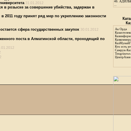
46.
АДИЛЬБ
университета
31.01.2012
...
я в розыске за совершение убийства, задержан в
в 2011 году принят ряд мер по укреплению законности
Ката
Ка
остается сфера государственных закупок
Ак Орда
30.01.2012
Казахтелек
Казинформ
женного поста в Алматинской области, проходящий по
Казкоммер
КазМунайГ
Кто есть кт
.01.2012
Самрук-Ка
2
Tengrinews
2
ЦентрАзия