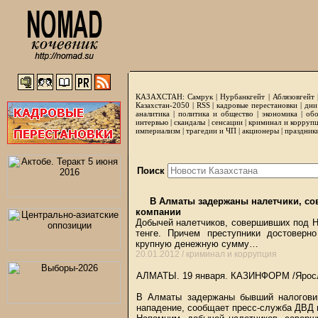
КАЗАХСТАН:
Самрук
|
Нурбанкгейт
|
Аблязовгейт
Казахстан-2050 |
RSS
|
кадровые перестановки
|
дни
аналитика
|
политика и общество
|
экономика
|
обо
интервью
|
скандалы
|
сенсации
|
криминал и корруп
империализм
|
трагедии и ЧП
|
акционеры
|
праздник
Поиск
В Алматы задержаны налетчики, со
компании
Добычей налетчиков, совершивших под Н
тенге. Причем преступники достоверн
крупную денежную сумму…
20.01.2012 /
криминал и коррупция
АЛМАТЫ. 19 января.
КАЗИНФОРМ
/Ярос
В Алматы задержаны бывший налоговик
нападение, сообщает пресс-служба ДВД 