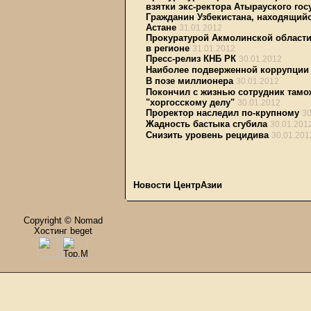
взятки экс-ректора Атырауского гос
Гражданин Узбекистана, находящийс
Астане
31.01.2012
Прокуратурой Акмолинской области 
в регионе
31.01.2012
Пресс-релиз КНБ РК
30.01.2012
Наиболее подверженной коррупции 
В позе миллионера
30.01.2012
Покончил с жизнью сотрудник тамо
"хоргосскому делу"
30.01.2012
Проректор наследил по-крупному
30
Жадность бастыка сгубила
30.01.201
Снизить уровень рецидива
30.01.201
Новости ЦентрАзии
Copyright © Nomad
Хостинг beget