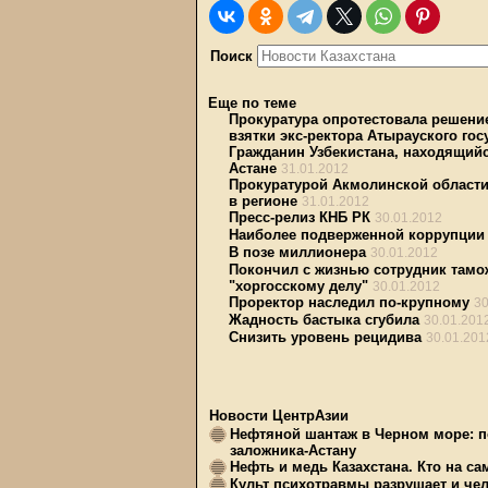
Поиск
Еще по теме
Прокуратура опротестовала решени
взятки экс-ректора Атырауского гос
Гражданин Узбекистана, находящийс
Астане
31.01.2012
Прокуратурой Акмолинской области 
в регионе
31.01.2012
Пресс-релиз КНБ РК
30.01.2012
Наиболее подверженной коррупции 
В позе миллионера
30.01.2012
Покончил с жизнью сотрудник тамо
"хоргосскому делу"
30.01.2012
Проректор наследил по-крупному
30
Жадность бастыка сгубила
30.01.201
Снизить уровень рецидива
30.01.201
Новости ЦентрАзии
Нефтяной шантаж в Черном море: п
заложника-Астану
Нефть и медь Казахстана. Кто на с
Культ психотравмы разрушает и чел