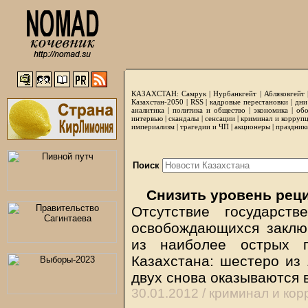
КАЗАХСТАН:
Самрук
|
Нурбанкгейт
|
Аблязовгейт
Казахстан-2050 |
RSS
|
кадровые перестановки
|
дни
аналитика
|
политика и общество
|
экономика
|
обо
интервью
|
скандалы
|
сенсации
|
криминал и корруп
империализм
|
трагедии и ЧП
|
акционеры
|
праздник
Поиск
Снизить уровень рец
Отсутствие государст
освобождающихся заклю
из наиболее острых п
Казахстана: шестеро из 
двух снова оказываются 
30.01.2012 /
криминал и кор