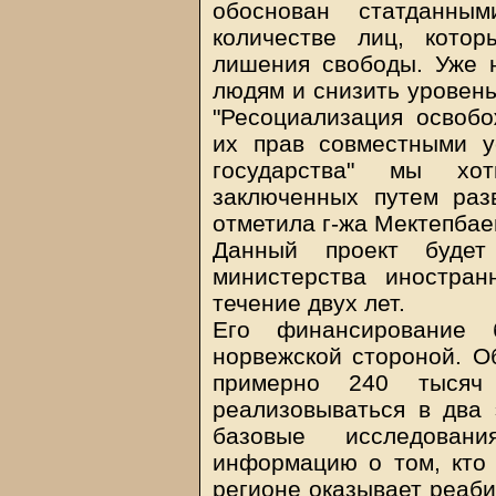
обоснован статданн
количестве лиц, кото
лишения свободы. Уже 
людям и снизить уровень
"Ресоциализация освоб
их прав совместными у
государства" мы хо
заключенных путем раз
отметила г-жа Мектепбае
Данный проект будет
министерства иностра
течение двух лет.
Его финансирование б
норвежской стороной. О
примерно 240 тысяч
реализовываться в два 
базовые исследован
информацию о том, кто 
регионе оказывает реаб