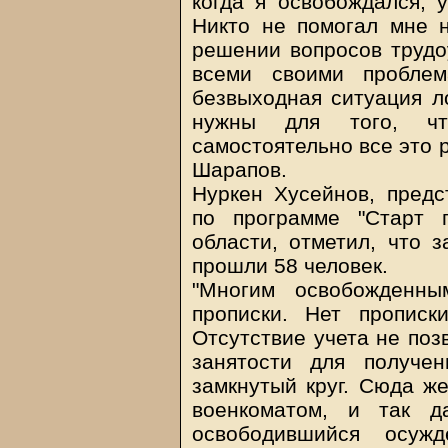
когда я освобождался, 
Никто не помогал мне 
решении вопросов трудо
всеми своими проб­ле
безвыходная ситуация л
нужны для того, ч
самостоятельно все это р
Шарапов.
Нуркен Хусейнов, предс
по программе "Старт 
области, отметил, что 
прошли 58 человек.
"Многим освобожденны
прописки. Нет прописк
Отсутствие учета не поз
занятости для получе
замкнутый круг. Сюда ж
военкоматом, и так д
освободившийся осуж