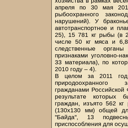
хозяйства в рамках весен
апреля по 30 мая 201
рыбоохранного законо
нарушений). У браконь
автотранспортное и пла
25), 15 781 кг рыбы (в 
числе 50 кг мяса и 6,
следственные орган
признаками уголовно-нак
33 материала), по кото
2010 году – 4).
В целом за 2011 год
природоохранного з
гражданами Российской Ф
результате которых 
граждан, изъято 562 кг
(130х130 мм) общей д
"Байда", 13 подвес
приспособления для осу