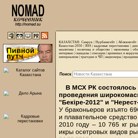
КАЗАХСТАН:
Самрук
|
Нурбанкгейт
|
Аблязовгейт
Казахстан-2050 |
RSS
|
кадровые перестановки
|
дни
аналитика
|
политика и общество
|
экономика
|
обо
интервью
|
скандалы
|
сенсации
|
криминал и корруп
империализм
|
трагедии и ЧП
|
акционеры
|
праздник
Поиск
В МСХ РК состоялось
проведения широкомас
"Бекіре-2012" и "Нерест
У браконьеров изъято 69
и плавательное средство (
2010 году – 10 765 кг ры
икры осетровых видов ры