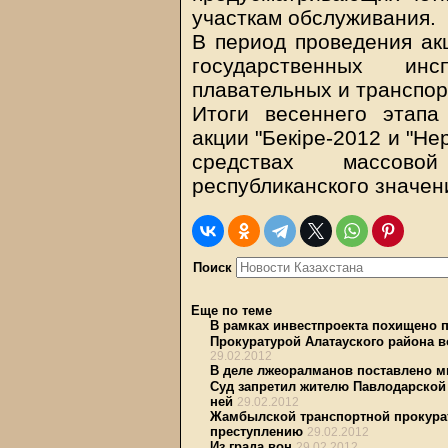
участкам обслуживания.
В период проведения ак
государственных ин
плавательных и транспор
Итоги весеннего этап
акции "Бекіре-2012 и "Н
средствах массов
республиканского значен
Поиск
Еще по теме
В рамках инвестпроекта похищено п
Прокуратурой Алатауского района 
29.02.2012
В деле лжеоралманов поставлено м
Суд запретил жителю Павлодарской 
ней
29.02.2012
Жамбылской транспортной прокурат
преступлению
29.02.2012
Из града вон
29.02.2012