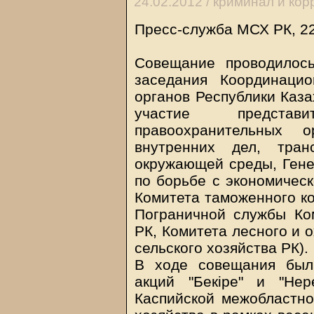
24.02.2012 /
криминал и кор
Пресс-служба МСХ РК, 2
Совещание проводилос
заседания Координацио
органов Республики Каза
участие представ
правоохранительных о
внутренних дел, тран
окружающей среды, Гене
по борьбе с экономическ
Комитета таможенного к
Пограничной службы Ко
РК, Комитета лесного и 
сельского хозяйства РК).
В ходе совещания был
акций "Бекіре" и "Нер
Каспийской межобластно