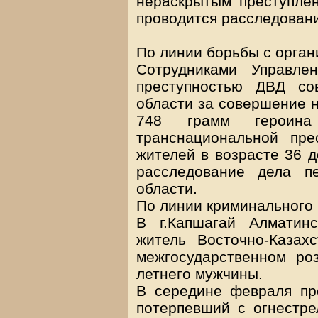
нераскрытым преступлен
проводится расследован
По линии борьбы с орга
Сотрудниками Управле
преступностью ДВД со
области за совершение н
748 грамм героина
транснациональной пр
жителей в возрасте 36 д
расследование дела п
области.
По линии криминального
В г.Капшагай Алматин
житель Восточно-Казах
межгосударственном роз
летнего мужчины.
В середине февраля про
потерпевший с огнестр