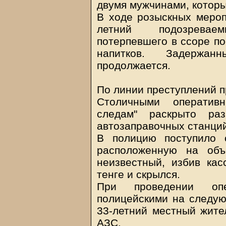
двумя мужчинами, которы
В ходе розыскных мероп
летний подозревае
потерпевшего в ссоре по
напитков. Задержан
продолжается.
По линии преступлений п
Столичными оператив
следам" раскрыто ра
автозаправочных станций
В полицию поступило 
расположенную на объ
неизвестный, избив кас
тенге и скрылся.
При проведении опер
полицейскими на следу
33-летний местный жите
АЗС.