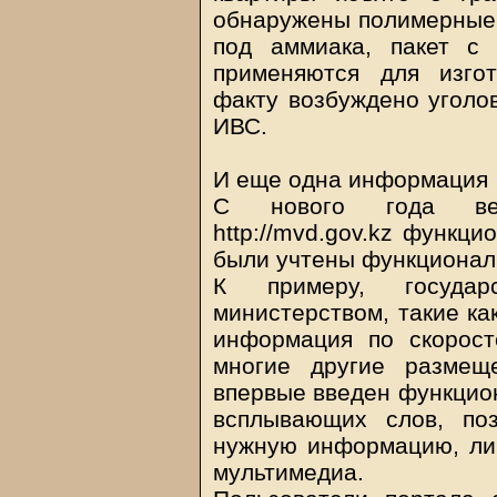
обнаружены полимерные б
под аммиака, пакет с
применяются для изго
факту возбуждено уголо
ИВС.
И еще одна информация
С нового года вед
http://mvd.gov.kz функц
были учтены функционалы
К примеру, государ
министерством, такие ка
информация по скоросте
многие другие размещ
впервые введен функцион
всплывающих слов, по
нужную информацию, ли
мультимедиа.