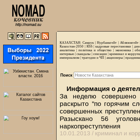
КАЗАХСТАН:
Самрук
|
Нурбанкгейт
|
Аблязовгейт
Казахстан-2050 |
RSS
|
кадровые перестановки
|
дни
аналитика
|
политика и общество
|
экономика
|
обо
интервью
|
скандалы
|
сенсации
|
криминал и корруп
империализм
|
трагедии и ЧП
|
акционеры
|
праздник
Поиск
Информация о деятел
За неделю совершено 
раскрыто "по горячим сл
совершенных преступлени
Разыскано 56 уголов
наркопреступления
10.01.2013 /
криминал и кор