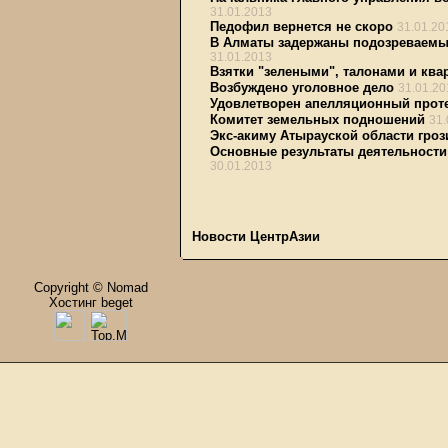
31.01.2013
Педофил вернется не скоро
31.01.20
В Алматы задержаны подозреваемы
31.01.2013
Взятки "зелеными", талонами и ква
Возбуждено уголовное дело
31.01.20
Удовлетворен апелляционный проте
Комитет земельных подношений
31.
Экс-акиму Атырауской области гроз
Основные результаты деятельности 
30.01.2013
Новости ЦентрАзии
Copyright © Nomad
Хостинг beget