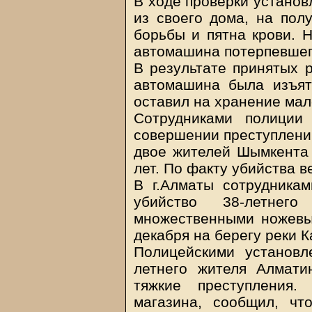
В ходе проверки установ
из своего дома, на пол
борьбы и пятна крови. 
автомашина потерпевшего
В результате принятых 
автомашина была изъят
оставил на хранение мал
Сотрудниками полиции
совершении преступлени
двое жителей Шымкента 
лет. По факту убийства 
В г.Алматы сотрудника
убийство 38-летнег
множественными ножевы
декабря на берегу реки К
Полицейскими установл
летнего жителя Алмати
тяжкие преступления.
магазина, сообщил, чт