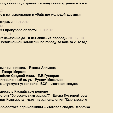
ооружений подозревают в получении крупной взятки
13
е в изнасиловании и убийстве молодой девушки
ртирами
31.01.2013
13
ст прокурора области
31.01.2013
01.2013
ит наказание до 10 лет лишения свободы
30.01.2013
Ревизионной комиссии по городу Астане за 2012 год
ары приносящих, - Рената Алимова
- Геворг Мирзаян
абами Средней Азии, - П.В.Густерин
миграционный омут, - Рустам Масалиев
е штурмуют укрепрайон ВСУ – итоговая сводка
зность в Каспийском регионе
стоит "брюссельская зараза"? - Елена Пустовойтова
шит Кыргызстан льгот из-за появления "Кыргызского
еро-востоке Харьковщины – итоговая сводка Readovka