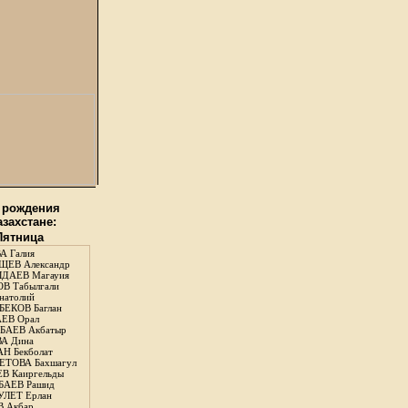
 рождения
азахстане:
 Пятница
А Галия
ЕВ Александр
ДАЕВ Магауия
В Табылгали
натолий
ЕКОВ Баглан
ЕВ Орал
АЕВ Акбатыр
А Дина
Н Бекболат
ТОВА Бахшагул
В Каиргельды
АЕВ Рашид
ЛЕТ Ерлан
 Акбар