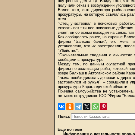
внутренних дел и т.д. Ввиду того, что е
получали отказ в возбуждении уголовног
Более того, сын директора рыболовец
прокуратуры, на которую ссылались раз
отец.
"Отец участвовал в поисковых работах
сказать вот эти все поисковые действия
знает, он со всеми выходил на связь, так
Как сообщалось ранее, на окраине Балх
фирмы "Балхаш балык", его жены и
установлено, что их расстреляли, посл
"Убийство".
"Окончательные сведения о личностях 
сообщили в прокуратуре.
Между тем, по данным областной прок
фирмы по реализации рыбы, который под
озере Балхаш в Актогайском районе Кара
"Была необходимость допросить директ
застрелился из ружья", – сообщили в уп
прокуратуры Карагандинской области.
Причина самоубийства не установлена.
четырех сотрудников ТОО "Фирма "Балха
Поиск
Еще по теме
Информация о деятельности органо