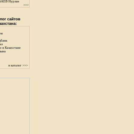
АЕВ Нурлан
>>>
лог сайтов
захстана:
ом
цбанк
аз
о в Казахстане
зына
в каталог >>>