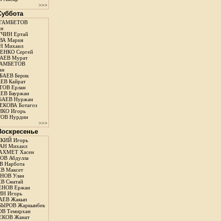
>>>
 Суббота
ГАМБЕТОВ
ан
ЧИН Ертай
ВА Мария
Н Михаил
ЕНКО Сергей
АЕВ Мурат
АМБЕТОВ
ан
АЕВ Берик
ЕВ Кайрат
ОВ Ерлан
ЕВ Бауржан
БАЕВ Нуржан
КОВА Ботагоз
КО Игорь
ОВ Нурдин
>>>
 Воскресенье
КИЙ Игорь
АН Михаил
АХМЕТ Хасен
В Абдулла
 Нарбота
В Максет
НОВ Улан
В Сматай
ЕНОВ Ержан
Н Игорь
АЕВ Жакып
ЫРОВ Жаркынбек
В Темирхан
КОВ Жанат