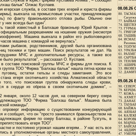
ерская служба и юрист фирмы Куспаева Алима", – сообщил
...
алхаш балык" Олжас Куспаев.
08.08.26
я егерская служба, в составе трех егерей и юриста фирмы
 фирмы), выехала на промысловые участки, принадлежащие
80.
ТАСМА
Сагитж
ль) по факту браконьерского отлова рыбы. Обычно они
77.
БАЙБАТ
 у них всегда был один".
74.
ЩЕГЛО
ть такой известный в Балхаше браконьер Юрий Крылов –
73.
ГУРМА
 с официальным разрешением на ношение оружия (несмотря
71.
ГРИГОР
68.
ТАШИБ
 шизофрения). Машина выехала в район его рыболовецкого
64.
ИСМАГ
 часов машина с командой не вернулась".
Рахимж
лами рыбаков, родственников, друзей была организована
64.
ТОЛУМБ
ниц техники и трех машин. Поиск результатов не дал. На
63.
УРАЗБА
61.
РАХМЕТ
рудники МЧС и дополнительные ресурсы, а также все
60.
САРТБА
е было результатов", – рассказал О. Куспаев.
59.
ТЕНЛИ
д, в составе поисковой группы МЧС и фирмы для поиска. К
57.
АШИРБЕ
я группа ТОО "Фирма "Балхаш балык" нашла пятна крови на
53.
ЯКОВЕН
52.
ДАМИТ
 пуговиц, остатки гильзы и следы заметания. Это все
...
 стана егеря охотничьего хозяйства Алматинской области
09.08.26
 того, что поисковая группа обнаружила следы крови,
ся в сердце из обреза в своем охотничьем домике", –
90.
СЕВЕРС
79.
КЕРЦМ
77.
КОЖА-
2 января, около 12 часов дня, на северном берегу озера
76.
АХМЕТО
надлежащую ТОО "Фирма "Балхаш балык". Машина была
73.
ДАНАЕВ
рской команды".
73.
ТАУБАЕ
68.
БАЙЖА
и опроверг информацию о существовании конкурирующей
66.
АЯЗБАЕ
 и сообщил, что он "просто занимался браконьерством на
64.
КАЛЕК
надлежащих фирме по озеру Балхаш, в районе Тузгуль, в
64.
КОРОВИ
спрепятствовать егеря ТОО".
64.
МАРАБ
57.
БАЙСАБ
астке и постоянно угрожал нашим егерям... У нас есть все
54.
АБДИРО
ались в уполномоченные органы местного самоуправления,
47.
УМЕРБЕ