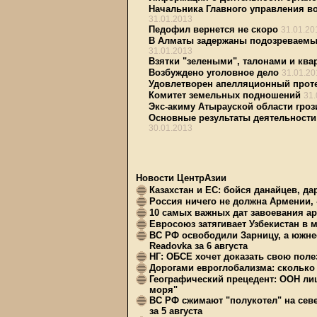
Начальника Главного управления в
31.01.2013
Педофил вернется не скоро
31.01.20
В Алматы задержаны подозреваемы
31.01.2013
Взятки "зелеными", талонами и ква
Возбуждено уголовное дело
31.01.20
Удовлетворен апелляционный проте
Комитет земельных подношений
31.
Экс-акиму Атырауской области гроз
Основные результаты деятельности 
30.01.2013
Новости ЦентрАзии
Казахстан и ЕС: бойся данайцев, д
Россия ничего не должна Армении, 
10 самых важных дат завоевания ар
Евросоюз затягивает Узбекистан в 
ВС РФ освободили Зарницу, а южне
Readovka за 6 августа
НГ: ОБСЕ хочет доказать свою поле
Дорогами евроглобализма: сколько 
Географический прецедент: ООН ли
моря"
ВС РФ сжимают "полукотел" на сев
за 5 августа