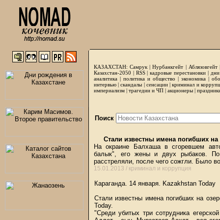
КАЗАХСТАН:
Самрук
|
Нурбанкгейт
|
Аблязовгейт
Казахстан-2050 |
RSS
|
кадровые перестановки
|
дни
аналитика
|
политика и общество
|
экономика
|
обо
интервью
|
скандалы
|
сенсации
|
криминал и корруп
империализм
|
трагедии и ЧП
|
акционеры
|
праздник
Поиск
Стали известны имена погибших на 
На окраине Балхаша в сгоревшем авт
балык", его жены и двух рыбаков. По
расстреляли, после чего сожгли. Было в
15.01.2013 /
криминал и коррупция
Караганда. 14 января.
Kazakhstan Today
Стали известны имена погибших на озе
Today
.
"Среди убитых три сотрудника егерско