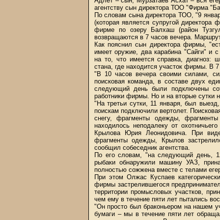
Адлет – сын, Мурзатаев Асхат – вся ег
агентству сын директора ТОО "Фирма "Б
По словам сына директора ТОО, "9 январ
(которая является супругой директора
фирме по озеру Балхаш (район Тузгу
возвращаются в 7 часов вечера. Маршрут
Как пояснил сын директора фирмы, "ес
имеет оружие, два карабина "Сайги" и
на то, что имеется справка, диагноз:
стана, где находится участок фирмы. В 7
"В 10 часов вечера своими силами, си
поисковая команда, в составе двух еди
следующий день были подключены сот
работники фирмы. Но и на вторые сутки н
"На третьи сутки, 11 января, был выез
поискам подключили вертолет. Поискова
снегу, фрагменты одежды, фрагменты
находилось неподалеку от охотничьего
Крылова Юрия Леонидовича. При виде
фрагменты одежды, Крылов застрелил
сообщил собеседник агентства.
По его словам, "на следующий день, 1
рыбаки обнаружили машину УАЗ, при
полностью сожжена вместе с телами еге
При этом Олжас Куспаев категорическ
фирмы застрелившегося предпринимателя
территории промысловых участков, при
чем ему в течение пяти лет пытались во
"Он просто был браконьером на нашем уч
бумаги – мы в течение пяти лет обращ