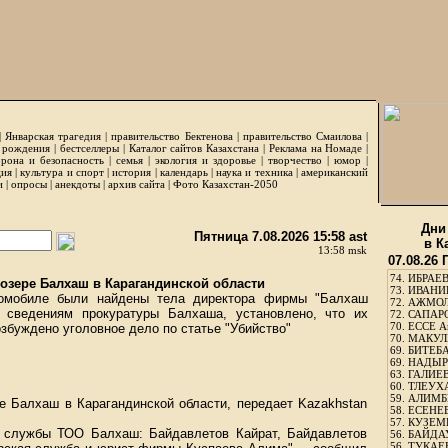
|
Январская трагедия
|
правительство Бектенова
|
правительство Смаилова
|
 рождения
|
бестселлеры
|
Каталог сайтов Казахстана
|
Реклама на Номаде
|
рона и безопасность
|
семья
|
экология и здоровье
|
творчество
|
юмор
|
ция
|
культура и спорт
|
история
|
календарь
|
наука и техника
|
американский
и
|
опросы
|
анекдоты
|
архив сайта
|
Фото Казахстан-2050
Дни
Пятница 7.08.2026 15:58 ast
в К
13:58 msk
07.08.26
74.
ИБРАЕВ
озере Балхаш в Карагандинской области
73.
ИВАНИЩ
омобиле были найдены тела директора фирмы "Балхаш
72.
АЖМОЛ
 сведениям прокуратуры Балхаша, установлено, что их
72.
САПАРО
70.
ЕССЕ А
озбуждено уголовное дело по статье "Убийство"
70.
МАКУЛБ
69.
БИТЕБА
69.
НАДЫРБ
63.
ГАЛИЕВ
60.
ТЛЕУХА
59.
АЛИМБЕ
ре Балхаш в Карагандинской области, передает
Kazakhstan
58.
ЕСЕНЕЕ
57.
КУЗЕМБ
й службы ТОО Балхаш: Байдавлетов Кайрат, Байдавлетов
56.
БАЙДАУ
56.
ТУКАЕВ