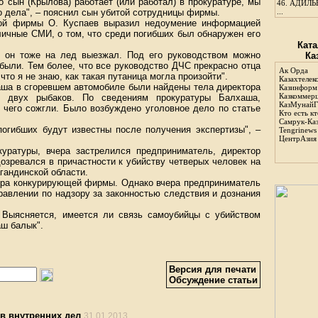
го сын (Крылова) работает (или работал) в прокуратуре, мы
46.
АДИЛЬБ
о дела", – пояснил сын убитой сотрудницы фирмы.
...
кой фирмы О. Куспаев выразил недоумение информацией
личные СМИ, о том, что среди погибших был обнаружен его
Ката
, он тоже на лед выезжал. Под его руководством можно
Ка
 были. Тем более, что все руководство ДЧС прекрасно отца
Ак Орда
 что я не знаю, как такая путаница могла произойти".
Казахтелек
аша в сгоревшем автомобиле были найдены тела директора
Казинформ
Казкоммер
 двух рыбаков. По сведениям прокуратуры Балхаша,
КазМунайГ
е чего сожгли. Было возбуждено уголовное дело по статье
Кто есть кт
Самрук-Ка
погибших будут известны после получения экспертизы", –
Tengrinews
ЦентрАзия
уратуры, вчера застрелился предприниматель, директор
озревался в причастности к убийству четверых человек на
гандинской области.
ора конкурирующей фирмы. Однако вчера предприниматель
равлении по надзору за законностью следствия и дознания
 Выясняется, имеется ли связь самоубийцы с убийством
ш балык".
Версия для печати
Обсуждение статьи
в внутренних дел
31.01.2013