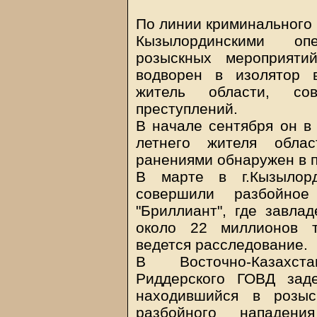
По линии криминального
Кызылординскими оп
розыскных мероприят
водворен в изолятор 
житель области, со
преступлений.
В начале сентября он в
летнего жителя обла
ранениями обнаружен в 
В марте в г.Кызылор
совершили разбойное
"Бриллиант", где завла
около 22 миллионов т
ведется расследование.
В Восточно-Казахст
Риддерского ГОВД зад
находившийся в розы
разбойного нападен