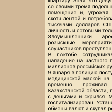
квартиру. Зная, что дев
со своими тремя подель
помещение и, угрожая 
скотч-лентой и потребов
тысячами долларов СШ
личность и сотовыми те
Злоумышленники аре
розыскные мероприя
соучастников преступлен
В г.Актобе сотрудник
нападение на частного 
миллионов российских ру
9 января в полицию пост
медицинской маской на 
временно проживал
Казахстанской области, 
с деньгами и скрылся. 
госпитализирован. Устан
обмены валют и скупал р