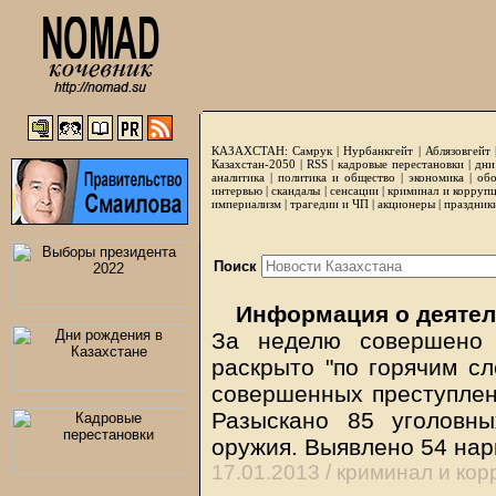
КАЗАХСТАН:
Самрук
|
Нурбанкгейт
|
Аблязовгейт
Казахстан-2050 |
RSS
|
кадровые перестановки
|
дни
аналитика
|
политика и общество
|
экономика
|
обо
интервью
|
скандалы
|
сенсации
|
криминал и корруп
империализм
|
трагедии и ЧП
|
акционеры
|
праздник
Поиск
Информация о деятел
За неделю совершено 
раскрыто "по горячим сл
совершенных преступлени
Разыскано 85 уголовны
оружия. Выявлено 54 нар
17.01.2013 /
криминал и кор