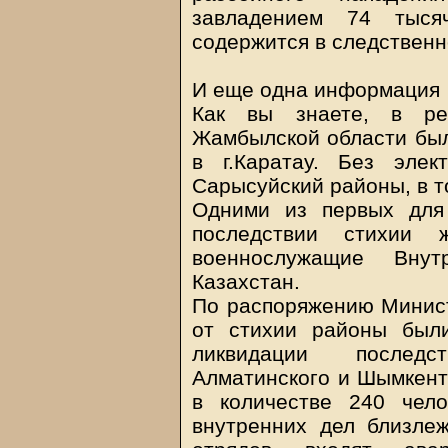
завладением 74 тысяч
содержится в следственн
И еще одна информация
Как вы знаете, в рез
Жамбылской области был
в г.Каратау. Без элек
Сарысуйский районы, в то
Одними из первых для
последствии стихии 
военнослужащие Вну
Казахстан.
По распоряжению Минист
от стихии районы был
ликвидации последс
Алматинского и Шымкент
в количестве 240 чело
внутренних дел близле