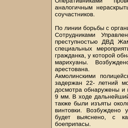
Оперативниками про
аналогичным нераскрыт
соучастников.
По линии борьбы с орга
Сотрудниками Управле
преступностью ДВД Жа
специальных мероприят
гражданка, у которой об
марихуаны. Возбужден
арестована.
Акмолинскими полицей
задержан 22- летний мо
досмотра обнаружены и и
9 мм. В ходе дальнейши
также были изъяты окол
винтовки. Возбуждено 
будет выяснено, с к
боеприпасы.