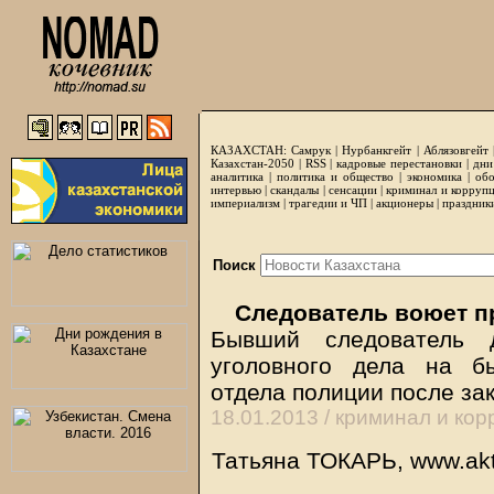
КАЗАХСТАН:
Самрук
|
Нурбанкгейт
|
Аблязовгейт
Казахстан-2050 |
RSS
|
кадровые перестановки
|
дни
аналитика
|
политика и общество
|
экономика
|
обо
интервью
|
скандалы
|
сенсации
|
криминал и корруп
империализм
|
трагедии и ЧП
|
акционеры
|
праздник
Поиск
Следователь воюет п
Бывший следователь д
уголовного дела на б
отдела полиции после за
18.01.2013 /
криминал и кор
Татьяна ТОКАРЬ, www.akt