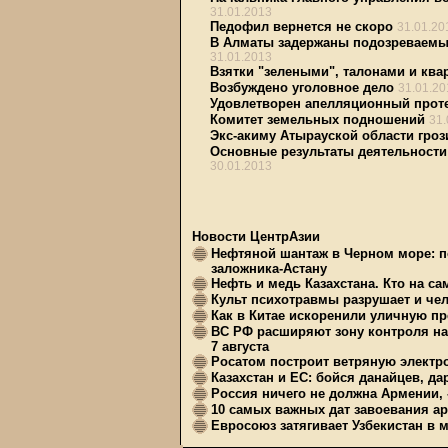
31.01.2013
Педофил вернется не скоро
31.01.20
В Алматы задержаны подозреваемы
31.01.2013
Взятки "зелеными", талонами и ква
Возбуждено уголовное дело
31.01.20
Удовлетворен апелляционный проте
Комитет земельных подношений
31.
Экс-акиму Атырауской области гроз
Основные результаты деятельности 
30.01.2013
Новости ЦентрАзии
Нефтяной шантаж в Черном море: п
заложника-Астану
Нефть и медь Казахстана. Кто на с
Культ психотравмы разрушает и чел
Как в Китае искоренили уличную пр
ВС РФ расширяют зону контроля на 
7 августа
Росатом построит ветряную электр
Казахстан и ЕС: бойся данайцев, д
Россия ничего не должна Армении, 
10 самых важных дат завоевания ар
Евросоюз затягивает Узбекистан в 