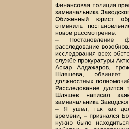
Финансовая полиция пре
замначальника Заводско
Обиженный юрист обр
отменила постановлен
новое рассмотрение.
– Постановление фи
расследование возобнов
исследования всех обсто
службе прокуратуры Актю
Аскар Алдажаров, пре
Шляшева, обвиняет 
должностных полномочий
Расследование длится т
Шляшев написал зая
замначальника Заводског
– Я ушел, так как до
времени, – признался Бо
нужно было находиться