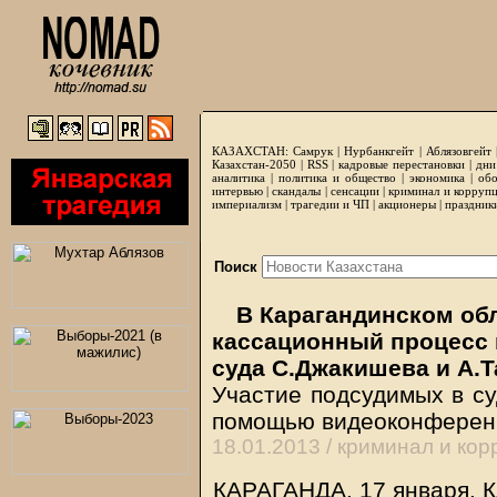
КАЗАХСТАН:
Самрук
|
Нурбанкгейт
|
Аблязовгейт
Казахстан-2050 |
RSS
|
кадровые перестановки
|
дни
аналитика
|
политика и общество
|
экономика
|
обо
интервью
|
скандалы
|
сенсации
|
криминал и корруп
империализм
|
трагедии и ЧП
|
акционеры
|
праздник
Поиск
В Карагандинском обл
кассационный процесс 
суда С.Джакишева и А.
Участие подсудимых в су
помощью видеоконферен
18.01.2013 /
криминал и кор
КАРАГАНДА. 17 января.