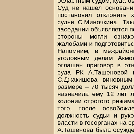
областным судом, куда б
Суд не нашел основани
постановил отклонить 
судья С.Миночкина. Та
заседании объявляется п
стороны могли ознак
жалобами и подготовитьс
Напомним, в межрайон
уголовным делам Акмо
оглашен приговор в от
суда РК А.Ташеновой 
С.Джакишева виновным
размере – 70 тысяч долл
назначила ему 12 лет 
колонии строгого режим
того, после освобож
должность судьи и рук
власти в госорганах на ср
А.Ташенова была осужден