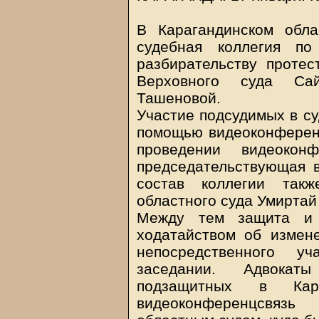
В Карагандинском обла
судебная коллегия по
разбирательству протес
Верховного суда Са
Ташеновой.
Участие подсудимых в су
помощью видеоконференц
проведении видеоконф
председательствующая в
состав коллегии такж
областного суда Умиртай
Между тем защита и 
ходатайством об измен
непосредственного у
заседании. Адвокат
подзащитных в Кар
видеоконференцсвяз