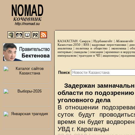
КАЗАХСТАН:
Самрук
|
Нурбанкгейт
|
Аблязовгейт
Казахстан-2050 |
RSS
|
кадровые перестановки
|
дни
аналитика
|
политика и общество
|
экономика
|
обо
интервью
|
скандалы
|
сенсации
|
криминал и корруп
империализм
|
трагедии и ЧП
|
акционеры
|
праздник
Поиск
Задержан замначальн
области по подозрению
уголовного дела
В отношении подозревае
суток будут проводить
время он будет водворен
УВД г. Караганды