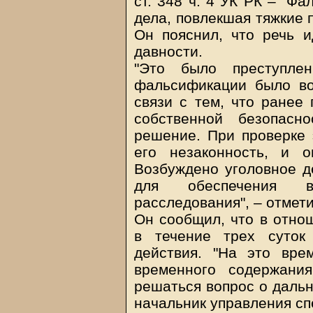
ст. 348 ч. 4 УК РК – "Ф
дела, повлекшая тяжкие 
Он пояснил, что речь и
давности.
"Это было преступле
фальсификации было во
связи с тем, что ранее
собственной безопасн
решение. При проверке 
его незаконность, и о
Возбуждено уголовное де
для обеспечения вс
расследования", – отмет
Он сообщил, что в отно
в течение трех суток
действия. "На это вре
временного содержани
решаться вопрос о дальн
начальник управления сп