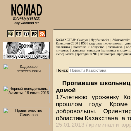
КАЗАХСТАН:
Самрук
|
Нурбанкгейт
|
Аблязовгейт
Казахстан-2050 |
RSS
|
кадровые перестановки
|
дни
аналитика
|
политика и общество
|
экономика
|
обо
интервью
|
скандалы
|
сенсации
|
криминал и корруп
империализм
|
трагедии и ЧП
|
акционеры
|
праздник
Поиск
Пропавшая школьница
домой
17-летнюю уроженку К
прошлом году. Кроме
добровольцы. Ориент
областям Казахстана, а 
25.01.2013 /
криминал и кор