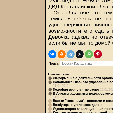
Мухамеджан ЕРБОЛУЛЫ,
ДВД Костанайской област
– Она объясняет это тем
семья. У ребенка нет во
удостоверяющих личность
возможности его сдать 
Девочка адекватно отве
если бы не мы, то домой 
Поиск
Еще по теме
Информация о деятельности органо
Начальника Главного управления в
31.01.2013
Педофил вернется не скоро
31.01.20
В Алматы задержаны подозреваемы
31.01.2013
Взятки "зелеными", талонами и ква
Возбуждено уголовное дело
31.01.20
Удовлетворен апелляционный проте
Комитет земельных подношений