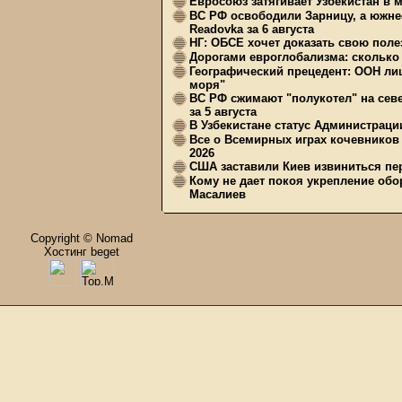
Евросоюз затягивает Узбекистан в 
ВС РФ освободили Зарницу, а южне
Readovka за 6 августа
НГ: ОБСЕ хочет доказать свою поле
Дорогами евроглобализма: сколько 
Географический прецедент: ООН ли
моря"
ВС РФ сжимают "полукотел" на сев
за 5 августа
В Узбекистане статус Администрац
Все о Всемирных играх кочевников
2026
США заставили Киев извиниться пер
Кому не дает покоя укрепление обо
Масалиев
Copyright © Nomad
Хостинг beget