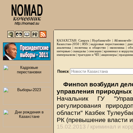
КАЗАХСТАН:
Самрук
|
Нурбанкгейт
|
Аблязовгейт
Казахстан-2050 |
RSS
|
кадровые перестановки
|
дни
аналитика
|
политика и общество
|
экономика
|
обо
интервью
|
скандалы
|
сенсации
|
криминал и корруп
империализм
|
трагедии и ЧП
|
акционеры
|
праздник
Поиск
Финпол возбудил дел
управления природных
Начальник ГУ "Упра
регулирования природо
области" Казбек Тулеубае
РК (превышение власти 
15.02.2013 /
криминал и кор