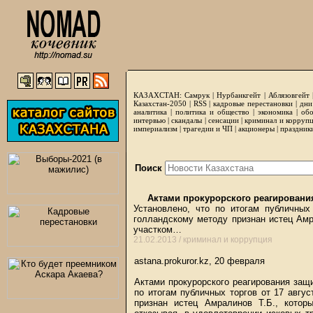
КАЗАХСТАН:
Самрук
|
Нурбанкгейт
|
Аблязовгейт
Казахстан-2050 |
RSS
|
кадровые перестановки
|
дни
аналитика
|
политика и общество
|
экономика
|
обо
интервью
|
скандалы
|
сенсации
|
криминал и корруп
империализм
|
трагедии и ЧП
|
акционеры
|
праздник
Поиск
Актами прокурорского реагировани
Установлено, что по итогам публичных
голландскому методу признан истец Амр
участком…
21.02.2013 /
криминал и коррупция
astana.prokuror.kz, 20 февраля
Актами прокурорского реагирования за
по итогам публичных торгов от 17 авгу
признан истец Амралинов Т.Б., кото