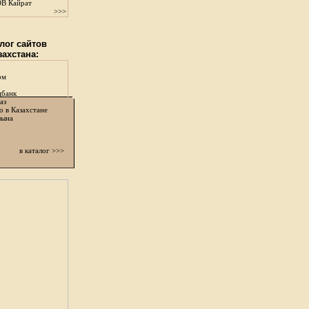
В Кайрат
>>>
лог сайтов
захстана:
ом
цбанк
аз
о в Казахстане
зына
в каталог >>>