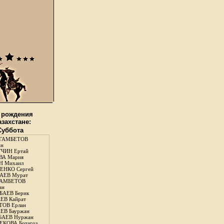
 рождения
азахстане:
 Суббота
ГАМБЕТОВ
ан
ЧИН Ертай
ВА Мария
Н Михаил
ЕНКО Сергей
АЕВ Мурат
АМБЕТОВ
ан
АЕВ Берик
ЕВ Кайрат
ОВ Ерлан
ЕВ Бауржан
БАЕВ Нуржан
КОВА Ботагоз