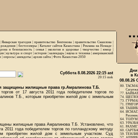
|
Январская трагедия
|
правительство Бектенова
|
правительство Смаилова
|
 рождения
|
бестселлеры
|
Каталог сайтов Казахстана
|
Реклама на Номаде
|
рона и безопасность
|
семья
|
экология и здоровье
|
творчество
|
юмор
|
ция
|
культура и спорт
|
история
|
календарь
|
наука и техника
|
американский
и
|
опросы
|
анекдоты
|
архив сайта
|
Фото Казахстан-2050
Дни
Суббота 8.08.2026 22:15 ast
в К
20:15 msk
08.08.26
80.
ТАСМА
я защищены жилищные права гр.Амралинова Т.Б.
Сагитж
 торгов от 17 августа 2011 года победителем торгов по
77.
БАЙБАТ
алинов Т.Б., которым приобретен жилой дом с земельным
74.
ЩЕГЛО
73.
ГУРМА
71.
ГРИГОР
68.
ТАШИБ
64.
ИСМАГ
Рахимж
64.
ТОЛУМБ
63.
УРАЗБА
щищены жилищные права Амралинова Т.Б. Установлено, что
61.
РАХМЕТ
ста 2011 года победителем торгов по голландскому методу
60.
САРТБА
рым приобретен жилой дом с земельным участком. Суд
59.
ТЕНЛИ
57.
АШИРБЕ