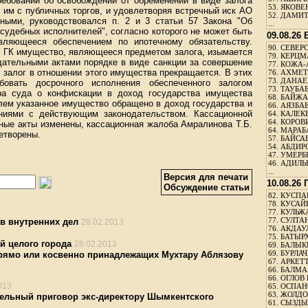
ребований об освобождении от обременений в виде залога
53.
ЯКОВЕН
 им с публичных торгов, и удовлетворяя встречный иск АО
52.
ДАМИТ
онными, руководствовался п. 2 и 3 статьи 57 Закона "Об
...
судебных исполнителей", согласно которого не может быть
09.08.26
вляющееся обеспечением по ипотечному обязательству.
90.
СЕВЕРС
24 ГК имущество, являющееся предметом залога, изымается
79.
КЕРЦМ
дательными актами порядке в виде санкции за совершение
77.
КОЖА-
 залог в отношении этого имущества прекращается. В этих
76.
АХМЕТО
73.
ДАНАЕВ
бовать досрочного исполнения обеспеченного залогом
73.
ТАУБАЕ
ора суда о конфискации в доход государства имущества
68.
БАЙЖА
лем указанное имущество обращено в доход государства и
66.
АЯЗБАЕ
аниями с действующим законодательством. Кассационной
64.
КАЛЕК
64.
КОРОВИ
бные акты изменены, кассационная жалоба Амралинова Т.Б.
64.
МАРАБ
етворены.
57.
БАЙСАБ
54.
АБДИРО
47.
УМЕРБЕ
46.
АДИЛЬБ
...
Версия для печати
10.08.26
Обсуждение статьи
82.
КУСПАН
78.
КУСАЙ
77.
КУЛЬЖА
77.
СУЛТАН
в внутренних дел
28.02.2013
76.
АКДАУ
75.
БАТЫР
й целого города
28.02.2013
69.
БАЛЫКБ
69.
БУРЛАЧ
рямо или косвенно принадлежащих Мухтару Аблязову
67.
АРКЕТТ
66.
БАЛМА
66.
ОГЛОВ 
013
65.
ОСПАН
63.
ЖОЛДО
ельный приговор экс-директору Шымкентского
61.
СЫЗДЫК