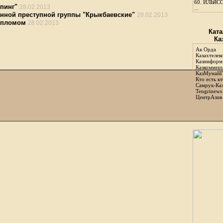
60.
ИЛЬЯСО
пинг"
28.02.2013
...
анной преступной группы "Крыкбаевские"
28.02.2013
дипломом
28.02.2013
Ката
Ка
Ак Орда
Казахтелек
Казинформ
Казкоммер
КазМунайГ
Кто есть кт
Самрук-Ка
Tengrinews
ЦентрАзия