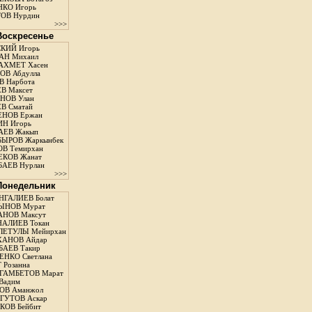
КО Игорь
ОВ Нурдин
>>>
 Воскресенье
КИЙ Игорь
АН Михаил
АХМЕТ Хасен
В Абдулла
 Нарбота
В Максет
НОВ Улан
В Сматай
ЕНОВ Ержан
Н Игорь
АЕВ Жакып
ЫРОВ Жаркынбек
В Темирхан
КОВ Жанат
АЕВ Нурлан
>>>
 Понедельник
ГАЛИЕВ Болат
ЫНОВ Мурат
НОВ Максут
АЛИЕВ Токан
ЛЕТУЛЫ Мейирхан
ХАНОВ Айдар
АЕВ Такир
ЕНКО Светлана
 Розанна
ГАМБЕТОВ Марат
Вадим
ОВ Аманжол
ГУТОВ Аскар
ОВ Бейбит