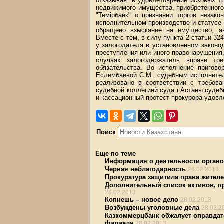
отказывая, в удовлетоврении исковых т
недвижимого имущества, приобретенного
"Темірбанк" о признании торгов незак
исполнительном производстве и статусе 
обращено взыскание на имущество, я
Вместе с тем, в силу пункта 2 статьи 3
у залогодателя в установленном законо
преступления или иного правонарушения,
случаях залогодержатель вправе тре
обязательства. Во исполнение пригов
Еслембаевой С.М., судебным исполните
реализовано в соответствии с требов
судебной коллегией суда г.Астаны суде
и кассационный протест прокурора удовл
Поиск
Еще по теме
Информация о деятельности органо
Черная неблагодарность
28.02.2013
Прокуратура защитила права жителе
Дополнительный список активов, п
28.02.2013
Копнешь – новое дело
28.02.2013
Возбуждены уголовные дела
28.02.2
Казкоммерцбанк обжалует оправдат
филиала
28.02.2013