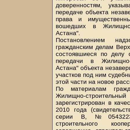
доверенностям, указы
передаче объекта незав
права и имущественн
вошедших в Жилищно-с
Астана".
Постановлением над
гражданским делам Верх
состоявшиеся по делу 
передачи в Жилищно-с
Астана" объекта незавер
участков под ним судебн
этой части на новое рас
По материалам гражд
Жилищно-строительн
зарегистрирован в каче
2010 года (свидетельст
серии В, №0543223
строительного коопе