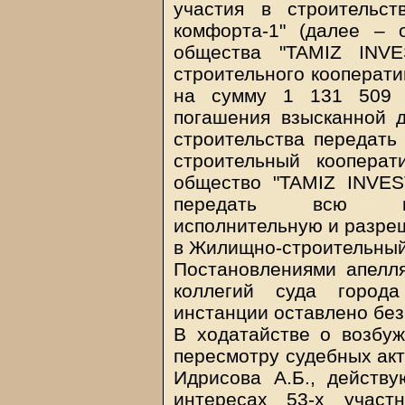
участия в строительст
комфорта-1" (далее – 
общества "TAMIZ INV
строительного кооперати
на сумму 1 131 509 3
погашения взысканной 
строительства передать
строительный кооперат
общество "TAMIZ INVE
передать всю име
исполнительную и разре
в Жилищно-строительный 
Постановлениями апелл
коллегий суда город
инстанции оставлено без
В ходатайстве о возбуж
пересмотру судебных акт
Идрисова А.Б., действ
интересах 53-х участ