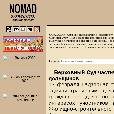
КАЗАХСТАН:
Самрук
|
Нурбанкгейт
|
Аблязовгейт
Казахстан-2050 |
RSS
|
кадровые перестановки
|
дни
аналитика
|
политика и общество
|
экономика
|
обо
интервью
|
скандалы
|
сенсации
|
криминал и корруп
империализм
|
трагедии и ЧП
|
акционеры
|
праздник
Поиск
Верховный Суд части
дольщиков
13 февраля надзорная с
административным дел
гражданское дело по 
интересах участников 
Жилищно-строительног