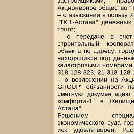
застройщиками, прав
Акционерное общество "
– о взыскании в пользу 
"ТК.1-Астана" денежных
тенге;
– о передаче в счет
строительный кооперат
объекта по адресу: горо
находящихся под данным
кадастровыми номерами 2
318-128-323, 21-318-128-
– о возложении на Акц
GROUP" обязанности п
сметную документацию 
комфорта-1" в Жилищно
Астана".
Решением специал
экономического суда го
иск удовлетворен. Ра