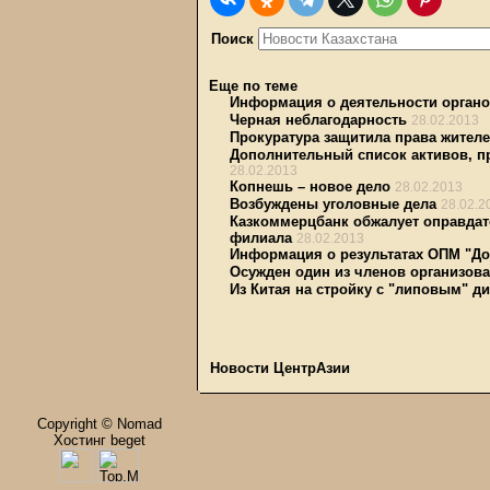
Поиск
Еще по теме
Информация о деятельности органо
Черная неблагодарность
28.02.2013
Прокуратура защитила права жителе
Дополнительный список активов, п
28.02.2013
Копнешь – новое дело
28.02.2013
Возбуждены уголовные дела
28.02.2
Казкоммерцбанк обжалует оправдат
филиала
28.02.2013
Информация о результатах ОПМ "До
Осужден один из членов организов
Из Китая на стройку с "липовым" 
Новости ЦентрАзии
Copyright © Nomad
Хостинг beget