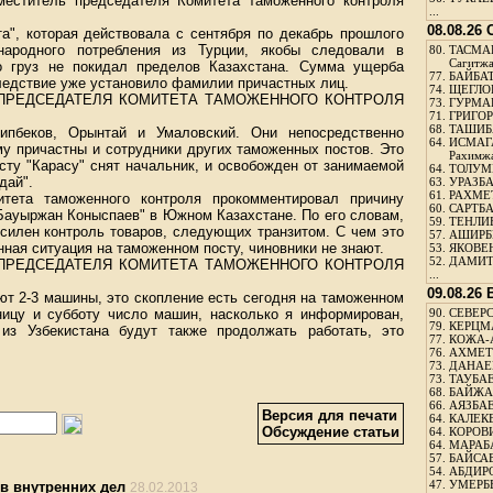
меститель председателя Комитета таможенного контроля
...
08.08.26
та", которая действовала с сентября по декабрь прошлого
ародного потребления из Турции, якобы следовали в
80.
ТАСМА
Сагитж
о груз не покидал пределов Казахстана. Сумма ущерба
77.
БАЙБАТ
Следствие уже установило фамилии причастных лиц.
74.
ЩЕГЛО
ПРЕДСЕДАТЕЛЯ КОМИТЕТА ТАМОЖЕННОГО КОНТРОЛЯ
73.
ГУРМА
71.
ГРИГОР
68.
ТАШИБ
пбеков, Орынтай и Умаловский. Они непосредственно
64.
ИСМАГ
му причастны и сотрудники других таможенных постов. Это
Рахимж
сту "Карасу" снят начальник, и освобожден от занимаемой
64.
ТОЛУМБ
дай".
63.
УРАЗБА
61.
РАХМЕТ
итета таможенного контроля прокомментировал причину
60.
САРТБА
"Бауыржан Коныспаев" в Южном Казахстане. По его словам,
59.
ТЕНЛИ
усилен контроль товаров, следующих транзитом. С чем это
57.
АШИРБЕ
нная ситуация на таможенном посту, чиновники не знают.
53.
ЯКОВЕН
52.
ДАМИТ
ПРЕДСЕДАТЕЛЯ КОМИТЕТА ТАМОЖЕННОГО КОНТРОЛЯ
...
09.08.26
ают 2-3 машины, это скопление есть сегодня на таможенном
ницу и субботу число машин, насколько я информирован,
90.
СЕВЕРС
79.
КЕРЦМ
из Узбекистана будут также продолжать работать, это
77.
КОЖА-
76.
АХМЕТО
73.
ДАНАЕВ
73.
ТАУБАЕ
68.
БАЙЖА
66.
АЯЗБАЕ
Версия для печати
64.
КАЛЕК
Обсуждение статьи
64.
КОРОВИ
64.
МАРАБ
57.
БАЙСАБ
54.
АБДИРО
47.
УМЕРБЕ
в внутренних дел
28.02.2013