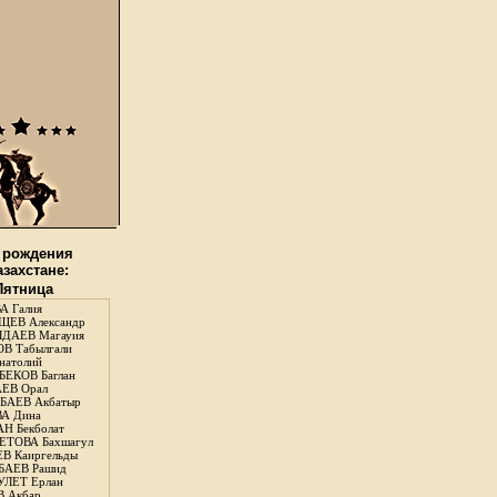
 рождения
азахстане:
 Пятница
А Галия
ЕВ Александр
ДАЕВ Магауия
В Табылгали
натолий
ЕКОВ Баглан
ЕВ Орал
АЕВ Акбатыр
А Дина
Н Бекболат
ТОВА Бахшагул
В Каиргельды
АЕВ Рашид
ЛЕТ Ерлан
 Акбар