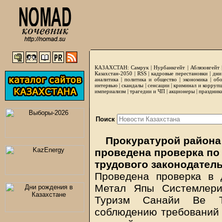
КАЗАХСТАН:
Самрук
|
Нурбанкгейт
|
Аблязовгейт
Казахстан-2050 |
RSS
|
кадровые перестановки
|
дни
аналитика
|
политика и общество
|
экономика
|
обо
интервью
|
скандалы
|
сенсации
|
криминал и корруп
империализм
|
трагедии и ЧП
|
акционеры
|
праздник
Поиск
Прокуратурой района
проведена проверка по
трудового законодател
Проведена проверка в
Метал Япы Системлер
Туризм Санайи Ве Т
соблюдению требований т