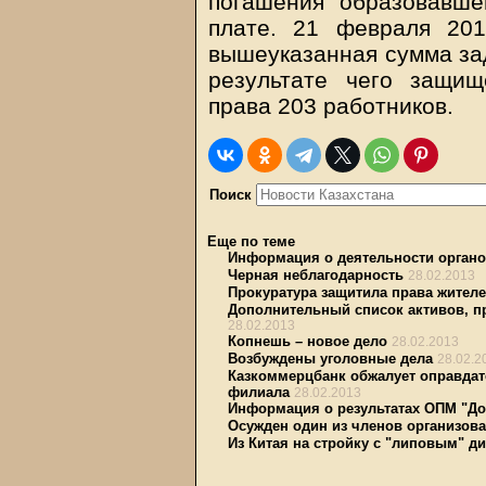
погашения образовавше
плате. 21 февраля 20
вышеуказанная сумма зад
результате чего защи
права 203 работников.
Поиск
Еще по теме
Информация о деятельности органо
Черная неблагодарность
28.02.2013
Прокуратура защитила права жителе
Дополнительный список активов, п
28.02.2013
Копнешь – новое дело
28.02.2013
Возбуждены уголовные дела
28.02.2
Казкоммерцбанк обжалует оправдат
филиала
28.02.2013
Информация о результатах ОПМ "До
Осужден один из членов организов
Из Китая на стройку с "липовым" 