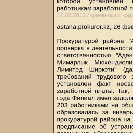
которой установлен 
работникам заработной 
27.02.2013 /
криминал и кор
astana.prokuror.kz, 26 фе
Прокуратурой района "
проверка в деятельност
ответственностью "Ад
Мимарлык Мюхендисл
Лимитед Ширкети" (д
требований трудового 
установлен факт несв
заработной платы. Так,
года Филиал имел задолж
203 работниками на общ
образовалась за январь
прокуратурой района на
предписание об устран