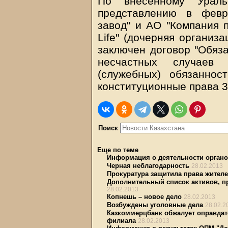
По внесенному Уральс
представлению в фев
завод" и АО "Компания 
Life" (дочерняя организ
заключен договор "Обяза
несчастных случаев
(служебных) обязанно
конституционные права 3
Поиск
Еще по теме
Информация о деятельности органо
Черная неблагодарность
28.02.2013
Прокуратура защитила права жителе
Дополнительный список активов, п
28.02.2013
Копнешь – новое дело
28.02.2013
Возбуждены уголовные дела
28.02.2
Казкоммерцбанк обжалует оправдат
филиала
28.02.2013