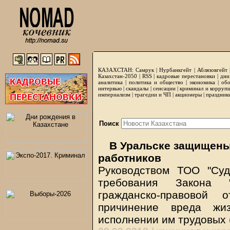
КАЗАХСТАН:
Самрук
|
Нурбанкгейт
|
Аблязовгейт
Казахстан-2050 |
RSS
|
кадровые перестановки
|
дни
аналитика
|
политика и общество
|
экономика
|
обо
интервью
|
скандалы
|
сенсации
|
криминал и корруп
империализм
|
трагедии и ЧП
|
акционеры
|
праздник
Поиск
В Уральске защищены
работников
Руководством ТОО "Су
требования Закона 
гражданско-правовой 
причинение вреда жи
исполнении им трудовых 