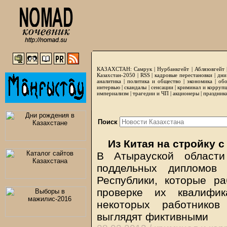
КАЗАХСТАН:
Самрук
|
Нурбанкгейт
|
Аблязовгейт
Казахстан-2050 |
RSS
|
кадровые перестановки
|
дни
аналитика
|
политика и общество
|
экономика
|
обо
интервью
|
скандалы
|
сенсации
|
криминал и корруп
империализм
|
трагедии и ЧП
|
акционеры
|
праздник
Поиск
Из Китая на стройку 
В Атырауской области
поддельных дипломов 
Республики, которые р
проверке их квалифик
некоторых работнико
выглядят фиктивными