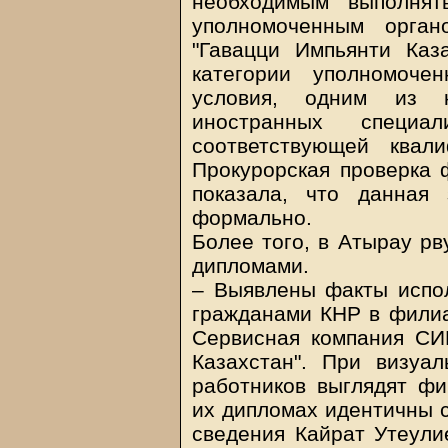
необходимым выполнят
уполномоченным орга
"Гавацци Импьянти Каз
категории уполномоче
условия, одним из 
иностранных специал
соответствующей квал
Прокурорская проверка 
показала, что данная
формально.
Более того, в Атырау рв
дипломами.
– Выявлены факты испо
гражданами КНР в фили
Сервисная компания СИ
Казахстан". При визуа
работников выглядят фи
их дипломах идентичны с
сведения Кайрат Утеулие