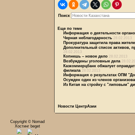
Поиск
Еще по теме
Информация о деятельности органо
Черная неблагодарность
28.02.2013
Прокуратура защитила права жителе
Дополнительный список активов, п
28.02.2013
Копнешь – новое дело
28.02.2013
Возбуждены уголовные дела
28.02.2
Казкоммерцбанк обжалует оправдат
филиала
28.02.2013
Информация о результатах ОПМ "До
Осужден один из членов организов
Из Китая на стройку с "липовым" 
Новости ЦентрАзии
Copyright © Nomad
Хостинг beget