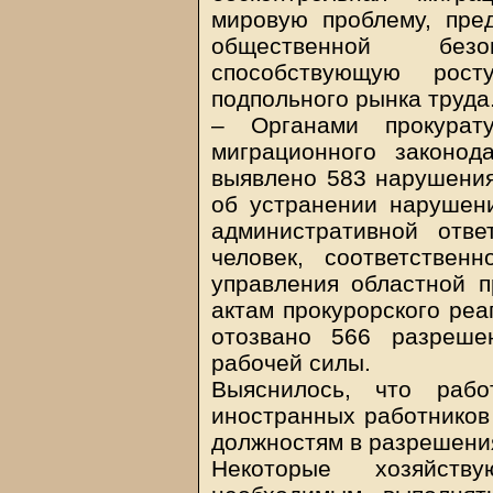
мировую проблему, пре
общественной без
способствующую рос
подпольного рынка труда
– Органами прокура
миграционного законод
выявлено 583 нарушения
об устранении нарушени
административной отв
человек, соответствен
управления областной п
актам прокурорского ре
отозвано 566 разреше
рабочей силы.
Выяснилось, что рабо
иностранных работников
должностям в разрешени
Некоторые хозяйст