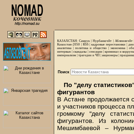
КАЗАХСТАН:
Самрук
|
Нурбанкгейт
|
Аблязовгейт
Казахстан-2050 |
RSS
|
кадровые перестановки
|
дни
аналитика
|
политика и общество
|
экономика
|
обо
интервью
|
скандалы
|
сенсации
|
криминал и корруп
империализм
|
трагедии и ЧП
|
акционеры
|
праздник
Поиск
По "делу статистиков
фигурантов
В Астане продолжается 
и участников процесса п
громкому "делу статис
фигурантов. Из колони
Мешимбаевой – Нурман