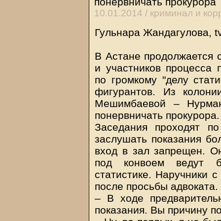
понервничать прокурора
10.01.2014 /
криминал и кор
Гульнара Жандагулова, tv
В Астане продолжается 
и участников процесса 
по громкому "делу стати
фигурантов. Из колони
Мешимбаевой – Нурман
понервничать прокурора.
Заседания проходят п
заслушать показания бо
вход в зал запрещен. Он
под конвоем ведут б
статистике. Наручники 
после просьбы адвоката.
– В ходе предваритель
показания. Вы причину п