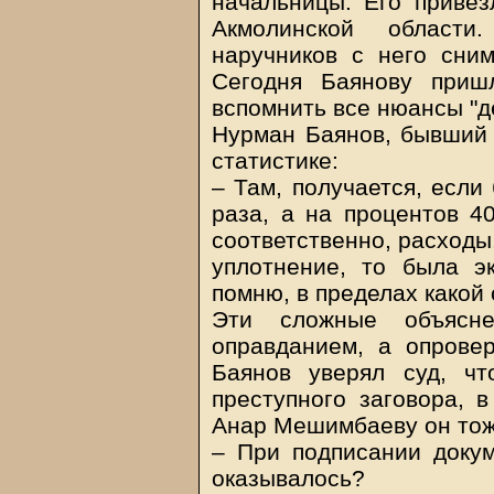
начальницы. Его привез
Акмолинской области
наручников с него сним
Сегодня Баянову приш
вспомнить все нюансы "д
Нурман Баянов, бывший 
статистике:
– Там, получается, если
раза, а на процентов 4
соответственно, расходы
уплотнение, то была э
помню, в пределах какой
Эти сложные объясн
оправданием, а опрове
Баянов уверял суд, ч
преступного заговора, 
Анар Мешимбаеву он тоже
– При подписании докум
оказывалось?