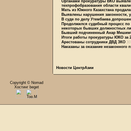
Органами прокуратуры ВКО выявлен
техпрофобразования области квал
Мать из Южного Казахстана продала
Выявлены нарушения законности, 
В суде по делу Утембаева допроше
Продолжился судебный процесс по 
некоторых бывших должностных ли
Бывший подчиненный Анар Мешимба
Итоги работы прокуратуры ЮКО за 2
Арестованы сотрудники ДВД ЗКО
30
Наказаны за оказание незаконного 
Новости ЦентрАзии
Copyright © Nomad
Хостинг beget