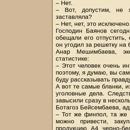
– Нет.
– Вот, допустим, не 
заставляла?
– Нет, нет, это исключено
Господин Баянов сегодн
обещали его отпустить, 
он угодил за решетку на 6
Анар Мешимбаева, экс
статистике:
– Этот человек очень ин
поэтому, я думаю, вы сам
буду рассказывать правду
А вот те самые бланки, и
уголовные дела. Следств
завысили сразу в несколь
Ботагоз Бейсембаева, а
– Тот же финпол, та же 
можно привести, заку
продукцию А4 черно-б