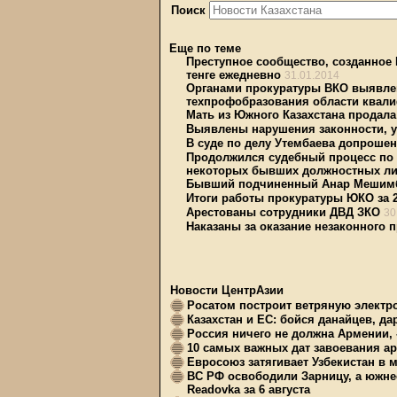
Поиск
Еще по теме
Преступное сообщество, созданное
тенге ежедневно
31.01.2014
Органами прокуратуры ВКО выявлен
техпрофобразования области квал
Мать из Южного Казахстана продала
Выявлены нарушения законности, 
В суде по делу Утембаева допроше
Продолжился судебный процесс по 
некоторых бывших должностных ли
Бывший подчиненный Анар Мешимба
Итоги работы прокуратуры ЮКО за 2
Арестованы сотрудники ДВД ЗКО
30
Наказаны за оказание незаконного 
Новости ЦентрАзии
Росатом построит ветряную электр
Казахстан и ЕС: бойся данайцев, д
Россия ничего не должна Армении, 
10 самых важных дат завоевания ар
Евросоюз затягивает Узбекистан в 
ВС РФ освободили Зарницу, а южне
Readovka за 6 августа