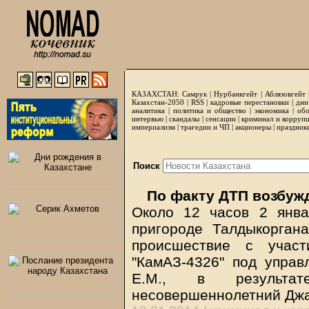
КАЗАХСТАН:
Самрук
|
Нурбанкгейт
|
Аблязовгейт
Казахстан-2050 |
RSS
|
кадровые перестановки
|
дни
аналитика
|
политика и общество
|
экономика
|
обо
интервью
|
скандалы
|
сенсации
|
криминал и корруп
империализм
|
трагедии и ЧП
|
акционеры
|
праздник
Поиск
По факту ДТП возбуж
Около 12 часов 2 янв
пригороде Талдыкорган
происшествие с участ
"КамАЗ-4326" под упра
Е.М., в результа
несовершеннолетний Джа