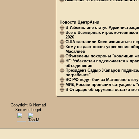
Новости ЦентрАзии
В Узбекистане статус Администрац
Все о Всемирных играх кочевников
2026
США заставили Киев извиниться пер
Кому не дает покоя укрепление обо
Масалиев
Объявлены похороны "коалиции же
НГ: Узбекистан подключается к пра
объединения
Президент Садыр Жапаров подписал
погребения"
ВС РФ ведут бои за Матяшево к югу 
МИД России прояснил ситуацию с "п
В Отыраре обнаружены остатки меч
Copyright © Nomad
Хостинг beget