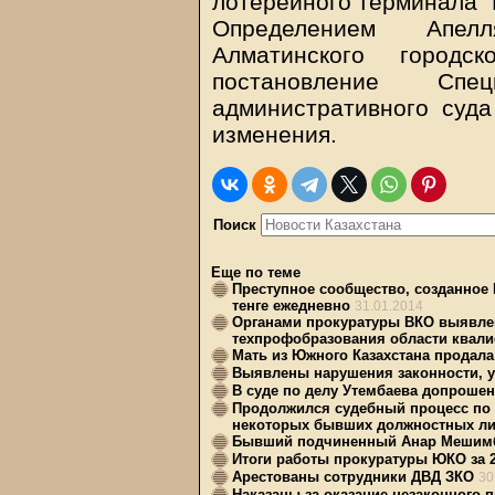
лотерейного терминала "Б
Определением Апелл
Алматинского городс
постановление Спец
административного суда
изменения.
Поиск
Еще по теме
Преступное сообщество, созданное
тенге ежедневно
31.01.2014
Органами прокуратуры ВКО выявлен
техпрофобразования области квал
Мать из Южного Казахстана продала
Выявлены нарушения законности, 
В суде по делу Утембаева допроше
Продолжился судебный процесс по 
некоторых бывших должностных ли
Бывший подчиненный Анар Мешимба
Итоги работы прокуратуры ЮКО за 2
Арестованы сотрудники ДВД ЗКО
30
Наказаны за оказание незаконного 