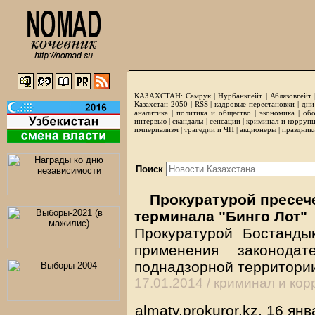
КАЗАХСТАН:
Самрук
|
Нурбанкгейт
|
Аблязовгейт
Казахстан-2050 |
RSS
|
кадровые перестановки
|
дни
аналитика
|
политика и общество
|
экономика
|
обо
интервью
|
скандалы
|
сенсации
|
криминал и корруп
империализм
|
трагедии и ЧП
|
акционеры
|
праздник
Поиск
Прокуратурой пресече
терминала "Бинго Лот"
Прокуратурой Бостанды
применения законодат
поднадзорной территори
17.01.2014 /
криминал и кор
almaty.prokuror.kz, 16 ян