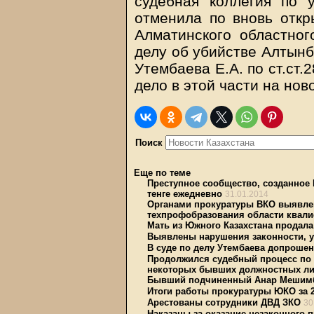
судебная коллегия по 
отменила по вновь откр
Алматинского областног
делу об убийстве Алтынб
Утембаева Е.А. по ст.ст.2
дело в этой части на но
Поиск
Еще по теме
Преступное сообщество, созданное
тенге ежедневно
31.01.2014
Органами прокуратуры ВКО выявлен
техпрофобразования области квал
Мать из Южного Казахстана продала
Выявлены нарушения законности, 
В суде по делу Утембаева допроше
Продолжился судебный процесс по 
некоторых бывших должностных ли
Бывший подчиненный Анар Мешимба
Итоги работы прокуратуры ЮКО за 2
Арестованы сотрудники ДВД ЗКО
30
Наказаны за оказание незаконного 