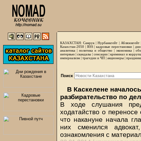
КАЗАХСТАН:
Самрук
|
Нурбанкгейт
|
Аблязовгейт
Казахстан-2050 |
RSS
|
кадровые перестановки
|
дни
аналитика
|
политика и общество
|
экономика
|
обо
интервью
|
скандалы
|
сенсации
|
криминал и корруп
империализм
|
трагедии и ЧП
|
акционеры
|
праздник
Поиск
В Каскелене началось
разбирательство по де
В ходе слушания пред
ходатайство о переносе 
что накануне начала гла
них сменился адвокат
ознакомления с материа