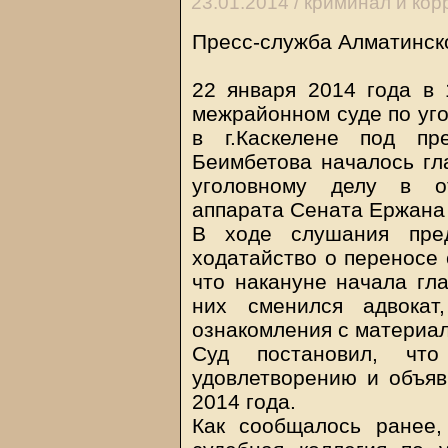
23.01.2014 /
криминал и кор
Пресс-служба Алматинско
22 января 2014 года в 
межрайонном суде по уг
в г.Каскелене под пр
Беимбетова началось гл
уголовному делу в о
аппарата Сената Ержана
В ходе слушания пред
ходатайство о переносе 
что накануне начала гла
них сменился адвокат
ознакомления с материал
Суд постановил, что
удовлетворению и объяв
2014 года.
Как сообщалось ранее,