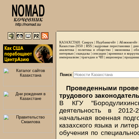
КАЗАХСТАН:
Самрук
|
Нурбанкгейт
|
Аблязовгейт
Казахстан-2050 |
RSS
|
кадровые перестановки
|
дни
аналитика
|
политика и общество
|
экономика
|
обо
интервью
|
скандалы
|
сенсации
|
криминал и корруп
империализм
|
трагедии и ЧП
|
акционеры
|
праздник
Поиск
Проведенными прове
трудового законодатель
В КГУ "Бородулихинск
деятельность в 2012-
начальная военная подг
казахского языка и лите
обучения по специальнос