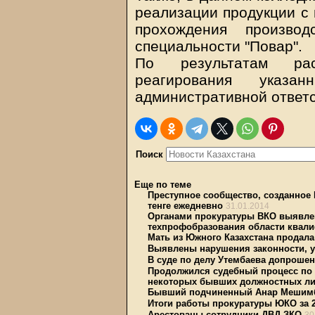
реализации продукции с 
прохождения производ
специальности "Повар".
По результатам рас
реагирования указа
административной ответс
Поиск
Еще по теме
Преступное сообщество, созданное
тенге ежедневно
31.01.2014
Органами прокуратуры ВКО выявлен
техпрофобразования области квал
Мать из Южного Казахстана продала
Выявлены нарушения законности, 
В суде по делу Утембаева допроше
Продолжился судебный процесс по 
некоторых бывших должностных ли
Бывший подчиненный Анар Мешимба
Итоги работы прокуратуры ЮКО за 2
Арестованы сотрудники ДВД ЗКО