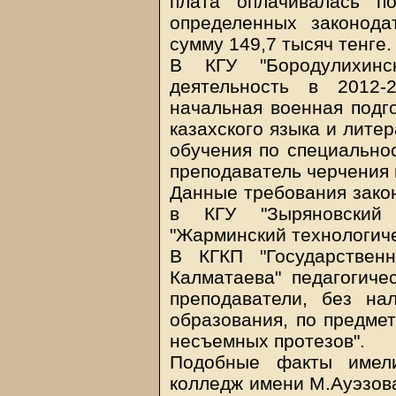
плата оплачивалась п
определенных законод
сумму 149,7 тысяч тенге.
В КГУ "Бородулихинск
деятельность в 2012-
начальная военная подг
казахского языка и лите
обучения по специальнос
преподаватель черчения 
Данные требования зако
в КГУ "Зыряновский 
"Жарминский технологиче
В КГКП "Государствен
Калматаева" педагогиче
преподаватели, без на
образования, по предмет
несъемных протезов".
Подобные факты имели
колледж имени М.Ауэзова