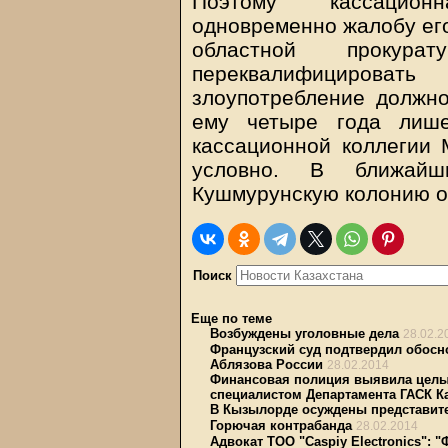
Поэтому кассацион
одновременно жалобу его
областной прокура
переквалифицироват
злоупотребление должн
ему четыре года лише
кассационной коллегии 
условно. В ближай
Кушмурунскую колонию о
Поиск
Еще по теме
Возбуждены уголовные дела
28.02.2
Французский суд подтвердил обосн
Аблязова России
28.02.2014
Финансовая полиция выявила целы
специалистом Департамента ГАСК К
В Кызылорде осуждены представите
Горючая контрабанда
28.02.2014
Адвокат ТОО "Caspiy Electronics":