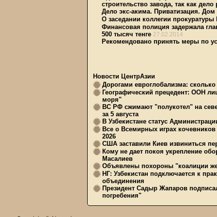
строительство завода, так как дело
Дело экс-акима. Приватизация. Дом 
О заседании коллегии прокуратуры
Финансовая полиция задержала гла
500 тысяч тенге
27.02.2014
Рекомендовано принять меры по у
Новости ЦентрАзии
Дорогами евроглобализма: сколько 
Географический прецедент: ООН ли
моря"
ВС РФ сжимают "полукотел" на сев
за 5 августа
В Узбекистане статус Администрац
Все о Всемирных играх кочевников
2026
США заставили Киев извиниться пер
Кому не дает покоя укрепление обо
Масалиев
Объявлены похороны "коалиции же
НГ: Узбекистан подключается к пра
объединения
Президент Садыр Жапаров подписал
погребения"