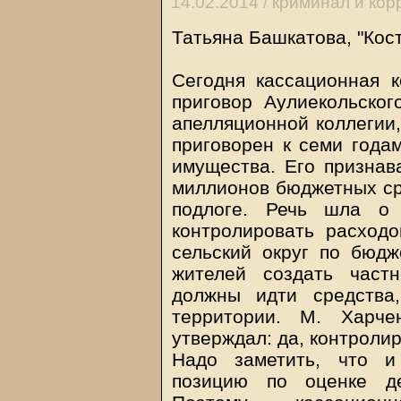
14.02.2014 /
криминал и кор
Татьяна Башкатова, "Кос
Сегодня кассационная к
приговор Аулиекольског
апелляционной коллегии
приговорен к семи года
имущества. Его признав
миллионов бюджетных ср
подлоге. Речь шла о 
контролировать расходо
сельский округ по бюдж
жителей создать частн
должны идти средства
территории. М. Харч
утверждал: да, контролир
Надо заметить, что и
позицию по оценке де