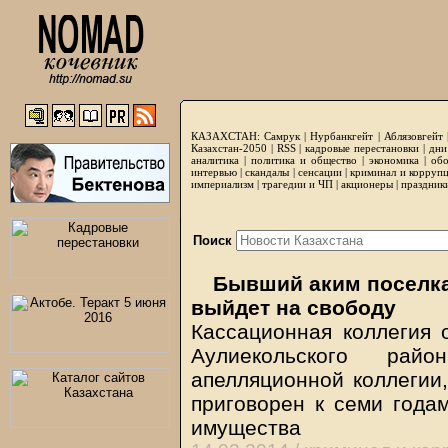
КАЗАХСТАН:
Самрук
|
Нурбанкгейт
|
Аблязовгейт
Казахстан-2050 |
RSS
|
кадровые перестановки
|
дни
аналитика
|
политика и общество
|
экономика
|
обо
интервью
|
скандалы
|
сенсации
|
криминал и корруп
империализм
|
трагедии и ЧП
|
акционеры
|
праздник
Поиск
Бывший аким поселка
выйдет на свободу
Кассационная коллегия 
Аулиекольского рай
апелляционной коллегии
приговорен к семи года
имущества