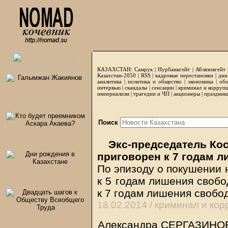
КАЗАХСТАН:
Самрук
|
Нурбанкгейт
|
Аблязовгейт
Казахстан-2050 |
RSS
|
кадровые перестановки
|
дни
аналитика
|
политика и общество
|
экономика
|
обо
интервью
|
скандалы
|
сенсации
|
криминал и корруп
империализм
|
трагедии и ЧП
|
акционеры
|
праздник
Поиск
Экс-председатель Кос
приговорен к 7 годам 
По эпизоду о покушении 
к 5 годам лишения свобо
к 7 годам лишения свобо
18.02.2014 /
криминал и кор
Александра СЕРГАЗИНОВА