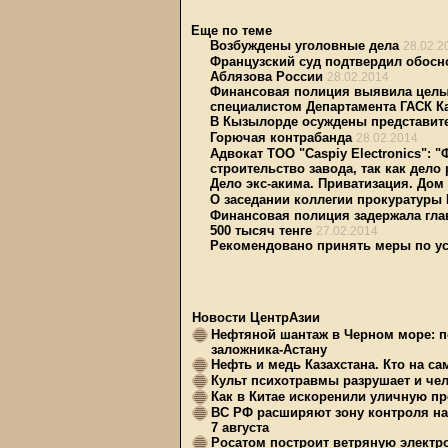
Еще по теме
Возбуждены уголовные дела
28.02.2
Французский суд подтвердил обосн
Аблязова России
28.02.2014
Финансовая полиция выявила целы
специалистом Департамента ГАСК К
В Кызылорде осуждены представите
Горючая контрабанда
28.02.2014
Адвокат ТОО "Caspiy Electronics":
строительство завода, так как дело
Дело экс-акима. Приватизация. Дом 
О заседании коллегии прокуратуры
Финансовая полиция задержала гла
500 тысяч тенге
27.02.2014
Рекомендовано принять меры по у
Новости ЦентрАзии
Нефтяной шантаж в Черном море: п
заложника-Астану
Нефть и медь Казахстана. Кто на с
Культ психотравмы разрушает и чел
Как в Китае искоренили уличную пр
ВС РФ расширяют зону контроля на 
7 августа
Росатом построит ветряную электр