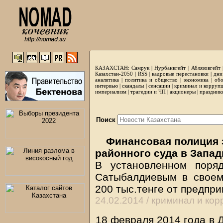
КАЗАХСТАН:
Самрук
|
Нурбанкгейт
|
Аблязовгейт
Казахстан-2050 |
RSS
|
кадровые перестановки
|
дни
аналитика
|
политика и общество
|
экономика
|
обо
интервью
|
скандалы
|
сенсации
|
криминал и корруп
империализм
|
трагедии и ЧП
|
акционеры
|
праздник
Поиск
Финансовая полиция 
районного суда в Запад
В установленном поря
Сатыбалдиевым в своем
200 тыс.тенге от предпр
24.02.2014 /
криминал и кор
18 февраля 2014 года в 