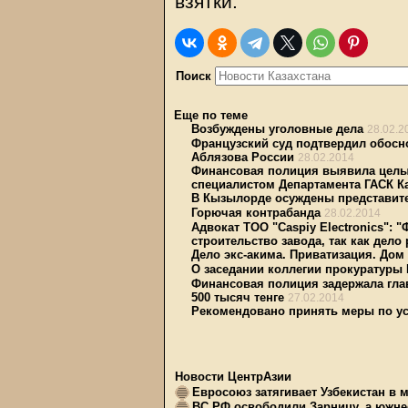
взятки.
Поиск
Еще по теме
Возбуждены уголовные дела
28.02.2
Французский суд подтвердил обосн
Аблязова России
28.02.2014
Финансовая полиция выявила целы
специалистом Департамента ГАСК К
В Кызылорде осуждены представите
Горючая контрабанда
28.02.2014
Адвокат ТОО "Caspiy Electronics":
строительство завода, так как дело
Дело экс-акима. Приватизация. Дом 
О заседании коллегии прокуратуры
Финансовая полиция задержала гла
500 тысяч тенге
27.02.2014
Рекомендовано принять меры по у
Новости ЦентрАзии
Евросоюз затягивает Узбекистан в 
ВС РФ освободили Зарницу, а южне