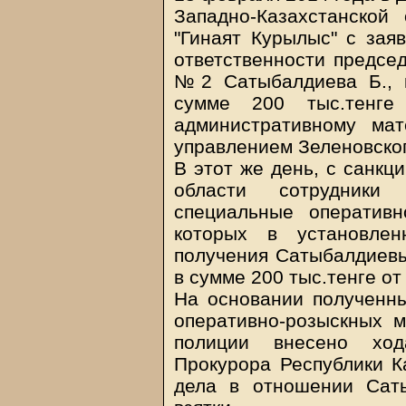
Западно-Казахстанской
"Гинаят Курылыс" с зая
ответственности председ
№2 Сатыбалдиева Б., к
сумме 200 тыс.тенг
административному мат
управлением Зеленовског
В этот же день, с санкц
области сотрудники
специальные оперативн
которых в установлен
получения Сатыбалдиевы
в сумме 200 тыс.тенге о
На основании полученны
оперативно-розыскных 
полиции внесено ход
Прокурора Республики К
дела в отношении Сат