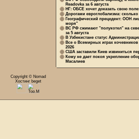
Readovka за 6 августа
НГ: ОБСЕ хочет доказать свою поле
Дорогами евроглобализма: сколько 
Географический прецедент: ООН ли
моря"
ВС РФ сжимают "полукотел" на сев
за 5 августа
В Узбекистане статус Администрац
Все о Всемирных играх кочевников
2026
США заставили Киев извиниться пер
Кому не дает покоя укрепление обо
Масалиев
Copyright © Nomad
Хостинг beget