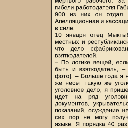
мертвого рабочего. З
гибели работодателя Габ
900 из них он отдал 
Апелляционная и кассаци
в силе.
10 января отец Мыкты
местных и республиканск
что дело сфабриков
взяткодателей.
– По логике вещей, если
быть и взяткодатель, –
фото]. – Больше года я н
же несет такую же угол
уголовное дело, я приш
идет на ряд уголовны
документов, укрыватель
показаний, осуждение н
сих пор не могу получ
языке. Я порядка 40 ра