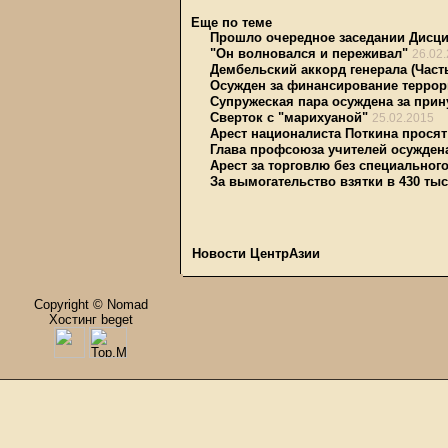
Еще по теме
Прошло очередное заседании Дисци
"Он волновался и переживал"
26.02
Дембельский аккорд генерала (Часть
Осужден за финансирование террор
Супружеская пара осуждена за прин
Сверток с "марихуаной"
25.02.2015
Арест националиста Поткина просят
Глава профсоюза учителей осуждена 
Арест за торговлю без специальног
За вымогательство взятки в 430 тыс
Новости ЦентрАзии
Copyright © Nomad
Хостинг beget