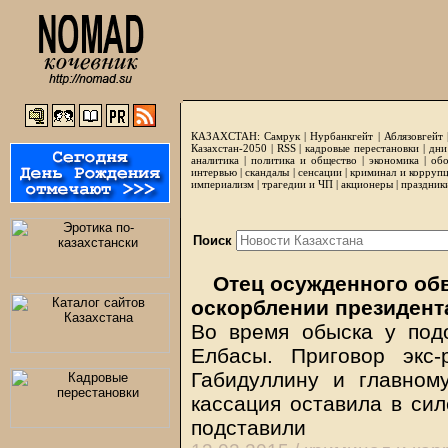
КАЗАХСТАН:
Самрук
|
Нурбанкгейт
|
Аблязовгейт
Казахстан-2050 |
RSS
|
кадровые перестановки
|
дни
аналитика
|
политика и общество
|
экономика
|
обо
интервью
|
скандалы
|
сенсации
|
криминал и корруп
империализм
|
трагедии и ЧП
|
акционеры
|
праздник
Поиск
Отец осужденного об
оскорблении президент
Во время обыска у под
Елбасы. Приговор экс-
Габидуллину и главно
кассация оставила в сил
подставили