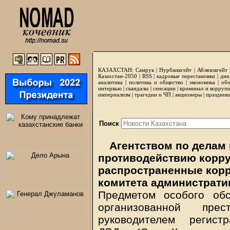
КАЗАХСТАН:
Самрук
|
Нурбанкгейт
|
Аблязовгейт
Казахстан-2050 |
RSS
|
кадровые перестановки
|
дни
аналитика
|
политика и общество
|
экономика
|
обо
интервью
|
скандалы
|
сенсации
|
криминал и корруп
империализм
|
трагедии и ЧП
|
акционеры
|
праздник
Поиск
Агентством по делам 
противодействию корр
распространенные корр
комитета администрати
Предметом особого об
организованной прес
руководителем регистр