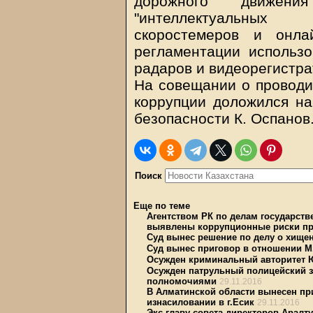
дорожного движен
"интеллектуальных 
скоростемеров и онла
регламентации использо
радаров и видеорегистра
На совещании о проводи
коррупции доложился на
безопасности К. Оспанов
Поиск
Еще по теме
Агентством РК по делам государст
выявлены коррупционные риски пр
Суд вынес решение по делу о хище
Суд вынес приговор в отношении М
Осужден криминальный авторитет 
Осужден патрульный полицейский з
полномочиями
29.11.2016
В Алматинской области вынесен пр
изнасиловании в г.Есик
29.11.2016
Экс-главу совета директоров Аралт