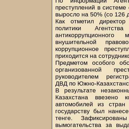
По информации Агентс
преступлений в системе 
выросло на 50% (со 126 д
Как отметил директор
политики Агентств
антикоррупционного 
внушительной правов
коррупционное престу
приходится на сотрудник
Предметом особого об
организованной прес
руководителем регистр
ДВД по Южно-Казахстанс
В результате незакон
Казахстана ввезено 
автомобилей из стран
государству был нанес
тенге. Зафиксирован
вымогательства за выд