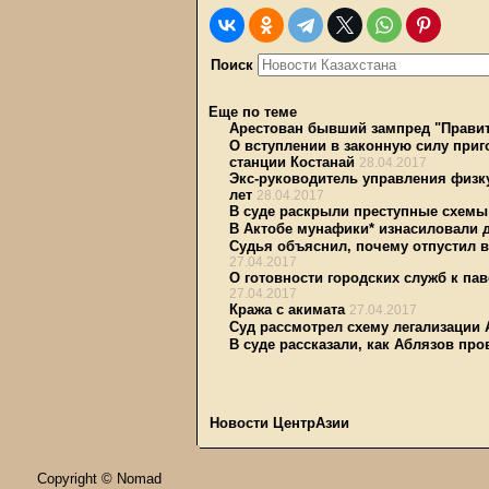
Поиск
Еще по теме
Арестован бывший зампред "Правит
О вступлении в законную силу при
станции Костанай
28.04.2017
Экс-руководитель управления физку
лет
28.04.2017
В суде раскрыли преступные схемы
В Актобе мунафики* изнасиловали 
Судья объяснил, почему отпустил в
27.04.2017
О готовности городских служб к па
27.04.2017
Кража с акимата
27.04.2017
Суд рассмотрел схему легализации
В суде рассказали, как Аблязов п
Новости ЦентрАзии
Copyright © Nomad