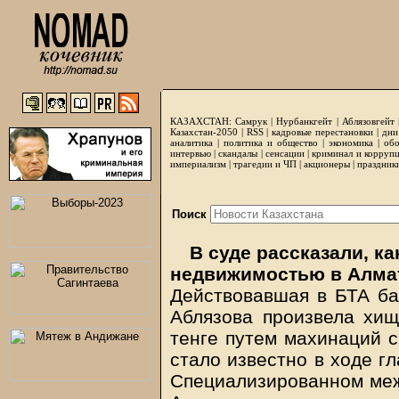
КАЗАХСТАН:
Самрук
|
Нурбанкгейт
|
Аблязовгейт
Казахстан-2050 |
RSS
|
кадровые перестановки
|
дни
аналитика
|
политика и общество
|
экономика
|
обо
интервью
|
скандалы
|
сенсации
|
криминал и корруп
империализм
|
трагедии и ЧП
|
акционеры
|
праздник
Поиск
В суде рассказали, к
недвижимостью в Алм
Действовавшая в БТА ба
Аблязова произвела хи
тенге путем махинаций 
стало известно в ходе г
Специализированном меж