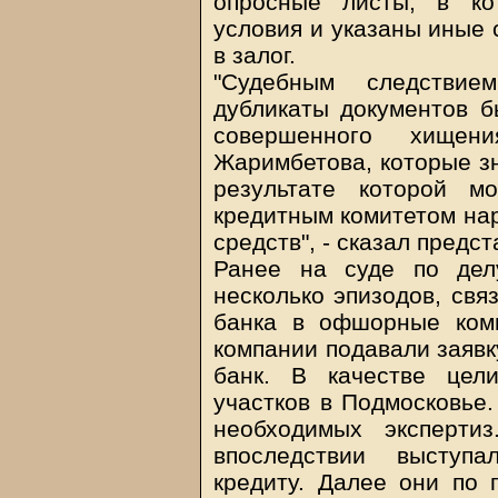
опросные листы, в ко
условия и указаны иные 
в залог.
"Судебным следствие
дубликаты документов б
совершенного хище
Жаримбетова, которые зн
результате которой м
кредитным комитетом на
средств", - сказал предс
Ранее на суде по дел
несколько эпизодов, свя
банка в офшорные ком
компании подавали заявк
банк. В качестве цел
участков в Подмосковье.
необходимых эксперти
впоследствии выступ
кредиту. Далее они по