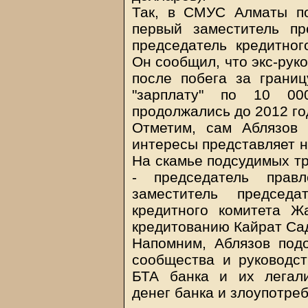
Так, в СМУС Алматы п
первый заместитель пр
председатель кредитно
Он сообщил, что экс-рук
после побега за грани
"зарплату" по 10 0
продолжались до 2012 го
Отметим, сам Аблязов 
интересы представляет н
На скамье подсудимых т
- председатель прав
заместитель председа
кредитного комитета Ж
кредитованию Кайрат Са
Напомним, Аблязов подо
сообщества и руководс
БТА банка и их легали
денег банка и злоупотре