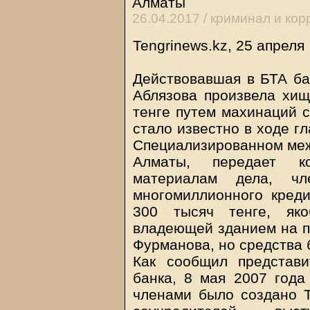
Алматы
26.04.2017 /
криминал и кор
Tengrinews.kz
, 25 апреля
Действовавшая в БТА ба
Аблязова произвела хи
тенге путем махинаций 
стало известно в ходе г
Специализированном меж
Алматы, передает ко
материалам дела, ч
многомиллионного кред
300 тысяч тенге, яко
владеющей зданием на п
Фурманова, но средства
Как сообщил представ
банка, 8 мая 2007 года
членами было создано Т