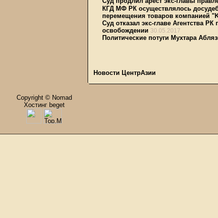
Суд продлил арест экс-главы прав
КГД МФ РК осуществлялось досудеб
перемещения товаров компанией "
Суд отказал экс-главе Агентства Р
освобождении
30.05.2017
Политические потуги Мухтара Абля
Новости ЦентрАзии
Copyright © Nomad
Хостинг beget