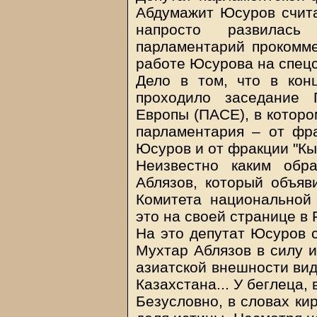
Абдумажит Юсуров счита
напросто развилась
парламентарий прокомме
работе Юсурова на спец
Дело в том, что в кон
проходило заседание 
Европы (ПАСЕ), в которо
парламентария – от фра
Юсуров и от фракции "Кы
Неизвестно каким обр
Аблязов, который объяв
Комитета национальной 
это на своей странице в 
На это депутат Юсуров с
Мухтар Аблязов в силу и
азиатской внешности вид
Казахстана... У беглеца,
Безусловно, в словах ки