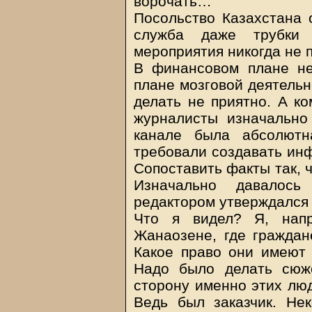
ворочать…
Посольство Казахстана о
служба даже трубки
мероприятия никогда не 
В финансовом плане не
плане мозговой деятельн
делать не приятно. А к
журналисты изначально
канале была абсолютн
требовали создавать ин
Сопоставить факты так, 
Изначально давалос
редактором утверждался т
Что я видел? Я, напр
Жанаозене, где граждане
Какое право они имеют 
Надо было делать сюже
сторону именно этих лю
Ведь был заказчик. Не