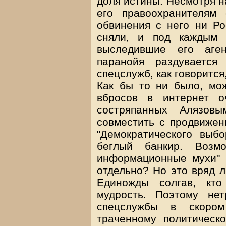
доля истины. Несмотря н
его правоохранителям 
обвинения с него ни Ро
сняли, и под каждым 
выследившие его аген
паранойя раздувается
спецслужб, как говорится
Как бы то ни было, мо
вбросов в интернет о
состряпанных Алязов
совместить с продвижен
"Демократического выбо
беглый банкир. Возмо
информационные мухи" и
отдельно? Но это вряд л
Единожды солгав, кто
мудрость. Поэтому нет
спецслужбы в скоро
траченному политическ