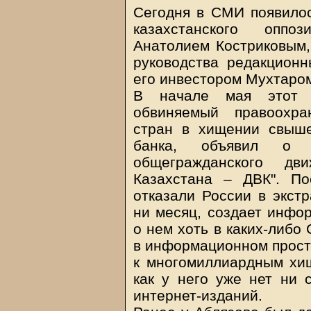
Сегодня в СМИ появило
казахстанского оппоз
Анатолием Костриковым,
руководства редакционн
его инвестором Мухтаро
В начале мая этот о
обвиняемый правоохра
стран в хищении свыш
банка, объявил о в
общегражданского дв
Казахстана – ДВК". По
отказали России в экстр
ни месяц, создает инфо
о нем хоть в каких-либо
в информационном простр
к многомиллиардным хищ
как у него уже нет ни с
интернет-изданий.