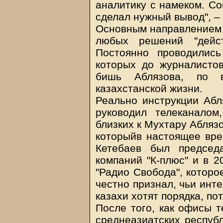
аналитику с намеком. Со
сделал нужный вывод", –
Основным направлением д
любых решений "дейст
Постоянно проводились
которых до журналистов
бишь Аблязова, по 
казахстанской жизни.
Реально инструкции Абл
руководил телеканалом
близких к Мухтару Абляз
которыйв настоящее вре
Кетебаев был председ
компаний "К-плюс" и в 2
"Радио Свобода", которо
честно признал, чьи инт
казахи хотят порядка, по
После того, как офисы 
среднеазиатских республ