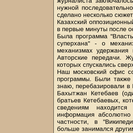
журналиста заключалось
нужной последовательно
сделано несколько сюжет
Казахский оппозиционный
в первые минуты после 
Была программа "Власть
суперхана" - о механи
механизмах удержания 
Авторские передачи. Ж
которых спускались сверх
Наш московский офис со
программы. Были также 
знаю, перебазировали в 
Бахытжан Кетебаев (од
братьев Кетебаевых, ко
сведениям находится
информация абсолютно 
частности, в "Википед
больше занимался другим