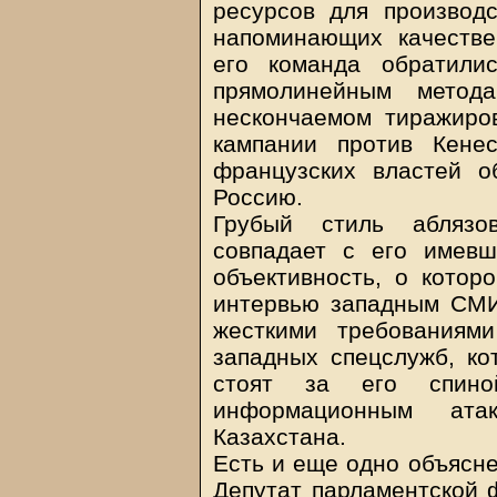
ресурсов для производ
напоминающих качестве
его команда обратили
прямолинейным мето
нескончаемом тиражиров
кампании против Кене
французских властей о
Россию.
Грубый стиль аблязо
совпадает с его имев
объективность, о котор
интервью западным СМИ
жесткими требованиям
западных спецслужб, ко
стоят за его спино
информационным ата
Казахстана.
Есть и еще одно объясне
Депутат парламентской ф