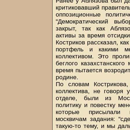
Ранее у Аблязова был да
критиковавший правител
оппозиционные политич
"Демократический выбо
закрыт, так как Абля
активы за время отсидк
Костриков рассказал, ка
портфель и какими ме
коллективом. Это проли
беглого казахстанского
время пытается возроди
родине.
По словам Кострикова,
коллектива, не говоря 
отделе, были из Мос
политику и повестку ме
которые присылали п
москвичам задания: "сде
такую-то тему, и мы да