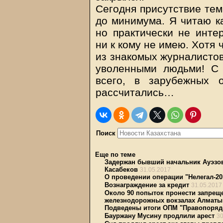
Сегодня присутствие тем
до минимума. Я читаю ка
но практически не инте
ни к кому не имею. Хотя 
из знакомых журналистов
уволенными людьми! С 
всего, в зарубежных 
рассчитались…
Поиск
Еще по теме
Задержан бывший начальник Ауэзов
Касабеков
31.05.2017
О проведении операции "Нелегал-20
Вознаграждение за кредит
31.05.2017
Около 90 попыток пронести запрещ
железнодорожных вокзалах Алматы
Подведены итоги ОПМ "Правопоряд
Бауржану Мусину продлили арест
30