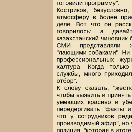
готовили программу".
Костриков, безусловно
атмосферу в более при
деле. Вот что он расск
говорилось: а давай
казахстанский чиновник 
СМИ представляли ж
"лающими собаками". Ни 
профессиональных жур
халтура. Когда тольк
службы, много приходил
отбор".
К слову сказать, "жест
чтобы выявить и принять
умеющих красиво и убе
передергивать "факты и 
что у сотрудников ред
производимый эфир", но 
позиция, "которая в итоге