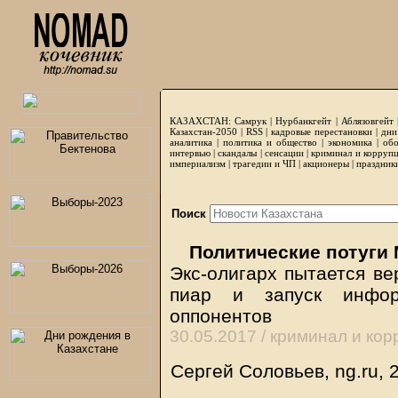
КАЗАХСТАН:
Самрук
|
Нурбанкгейт
|
Аблязовгейт
Казахстан-2050 |
RSS
|
кадровые перестановки
|
дни
аналитика
|
политика и общество
|
экономика
|
обо
интервью
|
скандалы
|
сенсации
|
криминал и корруп
империализм
|
трагедии и ЧП
|
акционеры
|
праздник
Поиск
Политические потуги 
Экс-олигарх пытается ве
пиар и запуск инфор
оппонентов
30.05.2017 /
криминал и кор
Сергей Соловьев, ng.ru, 