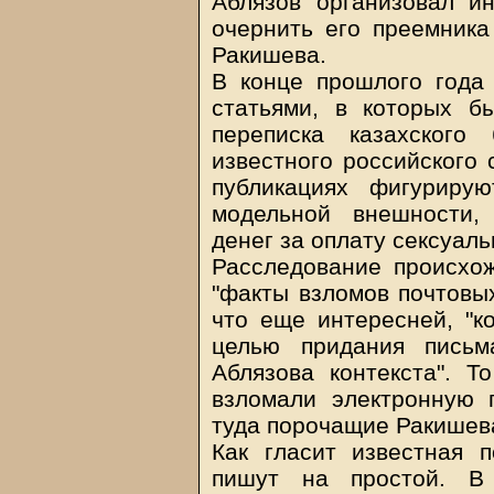
Аблязов организовал 
очернить его преемника
Ракишева.
В конце прошлого года
статьями, в которых б
переписка казахского
известного российского 
публикациях фигуриру
модельной внешности,
денег за оплату сексуаль
Расследование происхож
"факты взломов почтовых
что еще интересней, "ко
целью придания пись
Аблязова контекста". Т
взломали электронную 
туда порочащие Ракишев
Как гласит известная п
пишут на простой. В