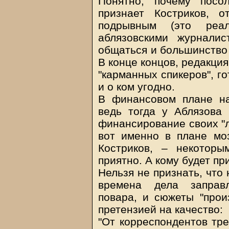
Понятно, почему посо
признает Костриков, о
подрывным (это реа
аблязовскими журнали
общаться и большинство 
В конце концов, редакци
"карманных спикеров", го
и о ком угодно.
В финансовом плане на
ведь тогда у Аблязова
финансирование своих "л
вот именно в плане моз
Костриков, – некотор
приятно. А кому будет пр
Нельзя не признать, что 
времена дела заправ
повара, и сюжеты "прои
претензией на качество:
"От корреспондентов тр