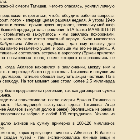
ели.
ужасной смерти Татишев, чего-то опасаясь, усилил личную
и предложил встретиться, чтобы обсудить рабочие вопросы.
орит, потом - впереди целая рабочая неделя. А утром 19-го
сти и сказал: срочно нужен вертолет, поскольку мой шеф
нит бывший председатель правления БТА Банка МАМЕШТЕГИ
е стремительно закрутилось - мы занялись похоронами,
в колонном зале стоял почетный караул, было множество
Кабуловича Аблязова, подбежал, дал ему повязку для
ом как-то незаметно ушел, и больше мы его не видели... А
атишевым состоялась встреча в аэропорту (Ержан прилетел
на повышенных тонах, после которого они разошлись не
д, когда Аблязов находился в заключении, между ним и
ть о переходе банка под конт­роль Татишева и покупке им
в долларов. Татишев обещал выкупить акции частями. Но в
 свободу. На тот момент банк стоил более 2,5 миллиарда
ану были предъявлены претензии, так как договорная сумма
банка.
идетели подчеркивали: после смерти Ержана Татишева в
ласть. Наследницей выступала вдова Татишева Анар
е Аблязов выкупил долю в банке). Уволившись из банка в
говоренности забрал с собой 106 сотрудников. Уехала из
 долю активов на сумму примерно в 100-120 миллионов
ов.
оментах, характеризующих личность Аблязова. В банке в
л создан музей - там экспонировались личные вещи и