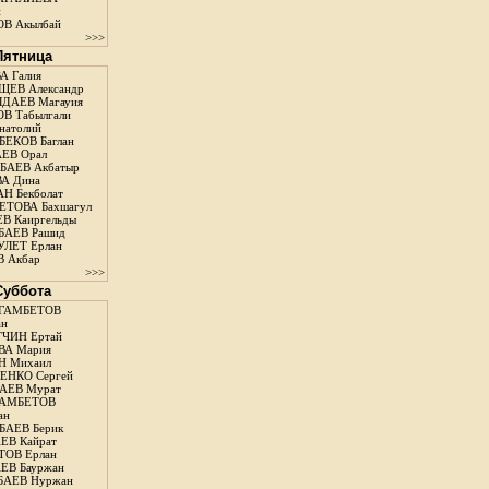
н
В Акылбай
>>>
 Пятница
А Галия
ЕВ Александр
ДАЕВ Магауия
В Табылгали
натолий
ЕКОВ Баглан
ЕВ Орал
АЕВ Акбатыр
А Дина
Н Бекболат
ТОВА Бахшагул
В Каиргельды
АЕВ Рашид
ЛЕТ Ерлан
 Акбар
>>>
 Суббота
ГАМБЕТОВ
ан
ЧИН Ертай
ВА Мария
Н Михаил
ЕНКО Сергей
АЕВ Мурат
АМБЕТОВ
ан
АЕВ Берик
ЕВ Кайрат
ОВ Ерлан
ЕВ Бауржан
БАЕВ Нуржан