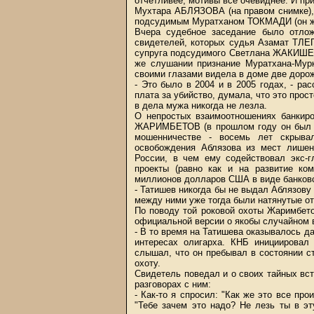
отчетливее, мотивы все очевиднее. И пр
Мухтара АБЛЯЗОВА (на правом снимке),
подсудимым Муратханом ТОКМАДИ (он же 
Вчера судебное заседание было отлож
свидетелей, которых судья Азамат ТЛЕ
супруга подсудимого Светлана ЖАКИШЕВ
же слушании признание Муратхана-Мурк
своими глазами видела в доме две доро
- Это было в 2004 и в 2005 годах, - рас
плата за убийство, думала, что это прос
в дела мужа никогда не лезла.
О непростых взаимоотношениях банкир
ЖАРИМБЕТОВ (в прошлом году он был эк
мошенничестве - восемь лет скрывал
освобождения Аблязова из мест лишен
России, в чем ему содействовал экс-
проекты (равно как и на развитие ко
миллионов долларов США в виде банковс
- Татишев никогда бы не выдал Аблязову 
между ними уже тогда были натянутые о
По поводу той роковой охоты Жаримбето
официальной версии о якобы случайном 
- В то время на Татишева оказывалось д
интересах олигарха. КНБ инициировал
слышал, что он пребывал в состоянии ст
охоту.
Свидетель поведал и о своих тайных вс
разговорах с ним:
- Как-то я спросил: "Как же это все пр
"Тебе зачем это надо? Не лезь ты в э