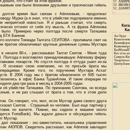
 дошло, что стоит за этой фразой.
57.
АШИРБЕ
ишевым они были близкими друзьями и трагическая гибель
53.
ЯКОВЕН
52.
ДАМИТ
...
я долгое время был связан с Аблязовым, - продолжал
поводу Мурки (а я знал, что в убийстве подозревали именно
я неприятной новостью. Я и раньше считал, что смерть
Ката
сячески отгонял от себя эту мысль. А та фраза Аблязова
Ка
и было. Примерно через полгода после смерти Татишева
ад БТА Банком.
Ак Орда
Казахтелек
его коллеги Токмади Талгата СЕИТОВА - проливали свет на
Казинформ
йном братом обналичивал крупные денежные суммы Мухтара
Казкоммер
КазМунайГ
 в начале 90-х, - рассказывал Талгат Сеитов. - Меня туда
Кто есть кт
Самрук-Ка
В. Полгода я возглавлял принадлежавшую Аблязову фирму
Tengrinews
авками лекарств. Но спустя полгода я оттуда ушел из-за
ЦентрАзия
. Я основал свою компанию, но по просьбе брата мы
перациями. Кроме того, по поручению Мухтара Асхат
ств. В 2004 году мы с братом обналичили от 500 тысяч
твозились в офис Банка ТуранАлем. И такие операции по
одили два-три раза в месяц в 2004-2005 годах.
и об убийстве Татишева. По признанию Сеитова, он всегда
азным, и не раз слышал от брата о том, что в этом деле
том. Он говорил, что, мол, если Мухтар даже своего друга
 сказал Сеитов. - Страшный он человек. Был еще партнер у
птовик по валюте. Помню, мы сидели в машине около
дится ForteBank). Мы ждали деньги и обсуждали гибель
ит Мухтар.
 дал показания - экс-заместитель начальника управления
рлан АЮПОВ. Свидетель рассказал, как Аблязов завладел