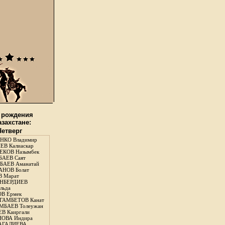
 рождения
азахстане:
Четверг
НКО Владимир
В Калиаскар
КОВ Назымбек
АЕВ Саят
АЕВ Аманатай
НОВ Болат
 Марат
НБЕРДИЕВ
льда
В Ермек
ГАМБЕТОВ Канат
БАЕВ Толеужан
В Каиргали
ОВА Индира
ГАЛИЕВА