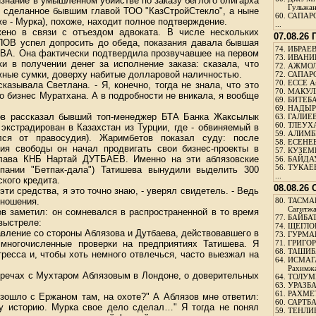
изнание в умышленном убийстве по заказу беглого олигарха
Гульжа
 сделанное бывшим главой ТОО "КазСтройСтекло", а ныне
60.
САПАРО
- Мурка), похоже, находит полное подтверждение.
...
ено в связи с отъездом адвоката. В числе нескольких
07.08.26
ПОВ успел допросить до обеда, показания давала бывшая
74.
ИБРАЕВ
А. Она фактически подтвердила прозвучавшее на первом
73.
ИВАНИЩ
и в получении денег за исполнение заказа: сказала, что
72.
АЖМОЛ
жные сумки, доверху набитые долларовой наличностью.
72.
САПАРО
70.
ЕССЕ А
сказывала Светлана. - Я, конечно, тогда не знала, что это
70.
МАКУЛБ
то бизнес Муратхана. А в подробности не вникала, я вообще
69.
БИТЕБА
69.
НАДЫРБ
ов рассказал бывший топ-менеджер БТА Банка Жаксылык
63.
ГАЛИЕВ
60.
ТЛЕУХА
страдирован в Казахстан из Турции, где - обвиняемый в
59.
АЛИМБЕ
ся от правосудия). Жаримбетов показал суду: после
58.
ЕСЕНЕЕ
ия свободы он начал продвигать свои бизнес-проекты в
57.
КУЗЕМБ
глава КНБ Нар­тай ДУТБАЕВ. Именно на эти аблязовские
56.
БАЙДАУ
56.
ТУКАЕВ
мпании "Бетпак-дала") Татишева вынудили выделить 300
...
кого кредита.
08.08.26
эти средства, я это точно знаю, - уверял свидетель. - Ведь
тношения.
80.
ТАСМА
Сагитж
в заметил: он сомневался в распространенной в то время
77.
БАЙБАТ
выстреле:
74.
ЩЕГЛО
авление со стороны Аблязова и Дутбаева, действовавшего в
73.
ГУРМА
 многочисленные проверки на предприятиях Татишева. Я
71.
ГРИГОР
68.
ТАШИБ
ресса и, чтобы хоть немного отвлечься, часто выезжал на
64.
ИСМАГ
Рахимж
тречах с Мухтаром Аблязовым в Лондоне, о доверительных
64.
ТОЛУМБ
63.
УРАЗБА
61.
РАХМЕТ
оизошло с Ержаном там, на охоте?" А Аблязов мне ответил:
60.
САРТБА
ту историю. Мурка свое дело сделал…" Я тогда не понял
59.
ТЕНЛИ