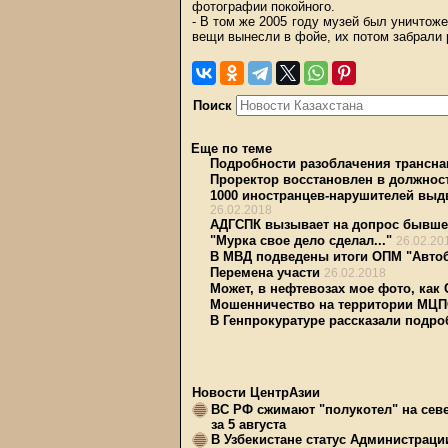
фотографии покойного.
- В том же 2005 году музей был уничтоже
вещи вынесли в фойе, их потом забрали р
Поиск
Еще по теме
Подробности разоблачения трансна
Проректор восстановлен в должнос
1000 иностранцев-нарушителей выдв
26.02.2018
АДГСПК вызывает на допрос бывше
"Мурка свое дело сделал..."
26.02.20
В МВД подведены итоги ОПМ "Авто
Перемена участи
26.02.2018
Может, в нефтевозах мое фото, как
Мошенничество на территории МЦП
В Генпрокуратуре рассказали подр
Новости ЦентрАзии
ВС РФ сжимают "полукотел" на сев
за 5 августа
В Узбекистане статус Администрац