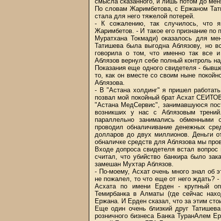
смысла сказанного, и лишь потом до меня
По словам Жаримбетова, с Ержаном Тат
стала для него тяжелой потерей.
- К сожалению, так случилось, что 
Жаримбетов. - И такое его признание по 
Муратхана Токмади) оказалось для мен
Татишева была выгодна Аблязову, но в
говорила о том, что именно так все 
Аблязов вернул себе полный контроль н
Показания еще одного свидетеля - бывш
то, как он вместе со своим ныне поко
Аблязова.
- В "Астана холдинг" я пришел работать
позвал мой покойный брат Асхат СЕИТО
"Астана МедСервис", занимавшуюся пост
возникших у нас с Аблязовым трений
параллельно занимались обменными о
проводил обналичивание денежных сред
долларов до двух миллионов. Деньги о
обналичке средств для Аблязова мы пров
Входе допроса свидетеля встал вопрос 
считал, что убийство банкира было зак
замешан Мухтар Аблязов.
- По-моему, Асхат очень много знал об э
не пожалел, то что еще от него ждать? -
Асхата по имени Ерден - крупный о
Темирбанка в Алматы (где сейчас нахо
Ержана. И Ерден сказал, что за этим сто
Еще один очень близкий друг Татишева
розничного бизнеса Банка ТуранАлем Е