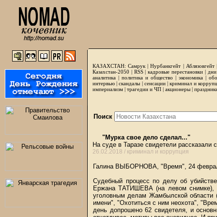
КАЗАХСТАН:
Самрук
|
Нурбанкгейт
|
Аблязовгейт
Казахстан-2050 |
RSS
|
кадровые перестановки
|
дни
аналитика
|
политика и общество
|
экономика
|
обо
интервью
|
скандалы
|
сенсации
|
криминал и корруп
империализм
|
трагедии и ЧП
|
акционеры
|
праздник
Поиск
"Мурка свое дело сделал..."
На суде в Таразе свидетели рассказали 
26.02.2018 /
криминал и коррупция
Галина ВЫБОРНОВА,
"Время"
, 24 февра
Судебный процесс по делу об убийств
Ержана ТАТИШЕВА (на левом снимке), 
уголовным делам Жамбылской области (с
имени", "Охотиться с ним неохота",
"Вре
день допрошено 62 свидетеля, и основн