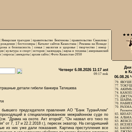
|
Январская трагедия
|
правительство Бектенова
|
правительство Смаилова
|
 рождения
|
бестселлеры
|
Каталог сайтов Казахстана
|
Реклама на Номаде
|
рона и безопасность
|
семья
|
экология и здоровье
|
творчество
|
юмор
|
ция
|
культура и спорт
|
история
|
календарь
|
наука и техника
|
американский
и
|
опросы
|
анекдоты
|
архив сайта
|
Фото Казахстан-2050
Дни
Четверг 6.08.2026 11:17 ast
в К
09:17 msk
06.08.26 
79.
ЯКУШЕ
77.
ТОКУШЕ
страшные детали гибели банкира Татишева
76.
АКИМБЕ
74.
КАМЗЕБ
73.
ДЖУТАБ
73.
ШАЙМА
ля
70.
НАБИЕВ
70.
РАХМА
е бывшего председателя правления АО "Банк ТуранАлем"
Рахмати
65.
КИЗАТО
проходящий в специализированном межрайонном суде по
64.
АЛЬМА
м. "Драма на охоте. Акт второй", "Он назвал его тихо по
63.
ЖЕКСЕМ
мя"
от 7, 17 и 22.2.2018 г.), пересек экватор. На сегодняшний
63.
ИСЕНЕЕ
ые из них уже дали показания. Картина преступления все
62.
БАЕКЕН
60.
ДЖУМА