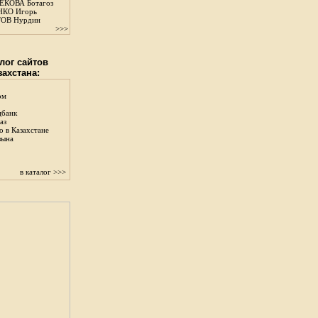
КОВА Ботагоз
КО Игорь
ОВ Нурдин
>>>
лог сайтов
захстана:
ом
цбанк
аз
о в Казахстане
зына
в каталог >>>