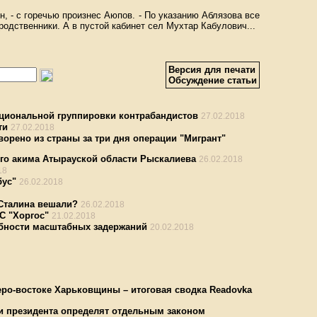
н, - с горечью произнес Аюпов. - По указанию Аблязова все
одственники. А в пустой кабинет сел Мухтар Кабулович...
Версия для печати
Обсуждение статьи
циональной группировки контрабандистов
27.02.2018
ти
27.02.2018
орено из страны за три дня операции "Мигрант"
го акима Атырауской области Рыскалиева
26.02.2018
18
бус"
26.02.2018
 Сталина вешали?
26.02.2018
С "Хоргос"
21.02.2018
обности масштабных задержаний
20.02.2018
еро-востоке Харьковщины – итоговая сводка Readovka
ии президента определят отдельным законом