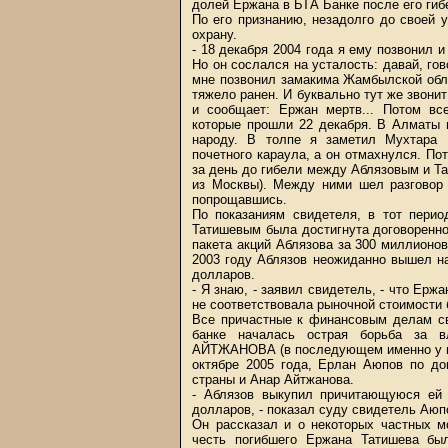
долей Ержана в БТА Банке после его гиб
По его признанию, незадолго до своей 
охрану.
- 18 декабря 2004 года я ему позвонил 
Но он сослался на усталость: давай, гов
мне позвонил замакима Жамбылской обла
тяжело ранен. И буквально тут же зво
и сообщает: Ержан мертв... Потом вс
которые прошли 22 декабря. В Алматы 
народу. В толпе я заметил Мухтара 
почетного караула, а он отмахнулся. Пот
за день до гибели между Аблязовым и Т
из Москвы). Между ними шел разговор 
попрощавшись.
По показаниям свидетеля, в тот перио
Татишевым была достигнута договореннос
пакета акций Аблязова за 300 миллионо
2003 году Аблязов неожиданно вышел на
долларов.
- Я знаю, - заявил свидетель, - что Ерж
не соответствовала рыночной стоимости 
Все причастные к финансовым делам св
банке началась острая борьба за в
АЙТЖАНОВА (в последующем именно у не
октябре 2005 года, Ерлан Аюпов по до
страны и Анар Айтжанова.
- Аблязов выкупил причитающуюся ей
долларов, - показал суду свидетель Аюп
Он рассказал и о некоторых частных м
честь погибшего Ержана Татишева бы