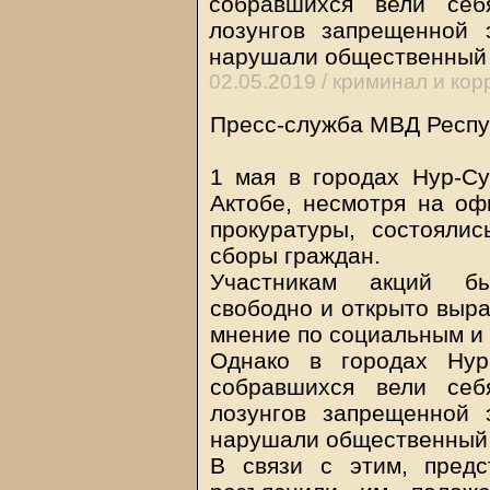
собравшихся вели себ
лозунгов запрещенной э
нарушали общественный
02.05.2019 /
криминал и кор
Пресс-служба МВД Респуб
1 мая в городах Нур-Су
Актобе, несмотря на о
прокуратуры, состояли
сборы граждан.
Участникам акций бы
свободно и открыто выр
мнение по социальным и
Однако в городах Нур
собравшихся вели себ
лозунгов запрещенной э
нарушали общественный 
В связи с этим, предс