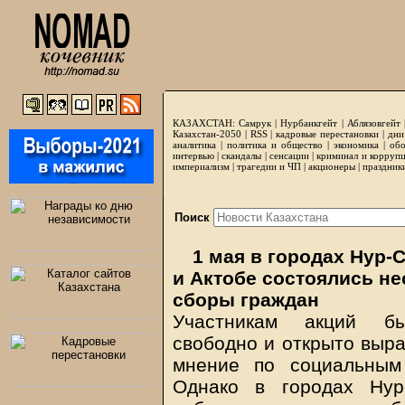
КАЗАХСТАН:
Самрук
|
Нурбанкгейт
|
Аблязовгейт
Казахстан-2050 |
RSS
|
кадровые перестановки
|
дни
аналитика
|
политика и общество
|
экономика
|
обо
интервью
|
скандалы
|
сенсации
|
криминал и корруп
империализм
|
трагедии и ЧП
|
акционеры
|
праздник
Поиск
1 мая в городах Нур-
и Актобе состоялись н
сборы граждан
Участникам акций бы
свободно и открыто выр
мнение по социальным
Однако в городах Нур