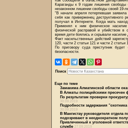
Как сообщили в областном департамент
Караганды к 9 годам лишения свободы 
незаконном лишении свободы своей 19-л
"В начале апреля потерпевшая заявила
себя как приверженец деструктивного р
получал в Интернете. Когда мать наход
Применял к ним физическое насилие 
физической расправой и убийством в 
время дети боялись и скрывали насилие 
Факт насильственных действий зарегист
120, части 2 статьи 121 и части 2 статьи 
По приговору суда преступник будет 
безопасности.
Поиск
Еще по теме
Замакима Алматинской области ока
В Алматы полицейскими пресечен 
По результатам проверки прокурату
30.09.2019
Подробности задержания "охотника
30.09.2019
В Мангистау руководителя отдела 
подозревают в неоднократном полу
Привлеченный к уголовной ответст
службе
27.09.2019