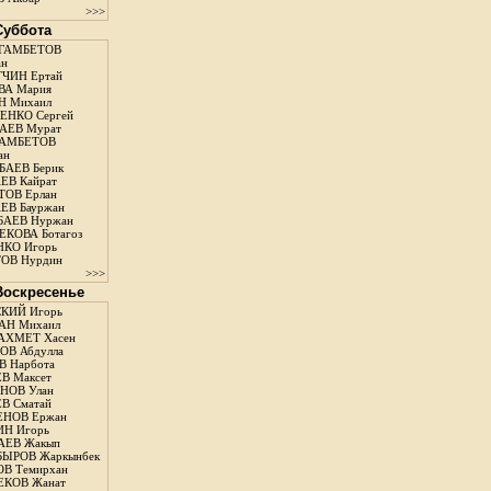
>>>
 Суббота
ГАМБЕТОВ
ан
ЧИН Ертай
ВА Мария
Н Михаил
ЕНКО Сергей
АЕВ Мурат
АМБЕТОВ
ан
АЕВ Берик
ЕВ Кайрат
ОВ Ерлан
ЕВ Бауржан
БАЕВ Нуржан
КОВА Ботагоз
КО Игорь
ОВ Нурдин
>>>
 Воскресенье
КИЙ Игорь
АН Михаил
АХМЕТ Хасен
В Абдулла
 Нарбота
В Максет
НОВ Улан
В Сматай
ЕНОВ Ержан
Н Игорь
АЕВ Жакып
ЫРОВ Жаркынбек
В Темирхан
КОВ Жанат