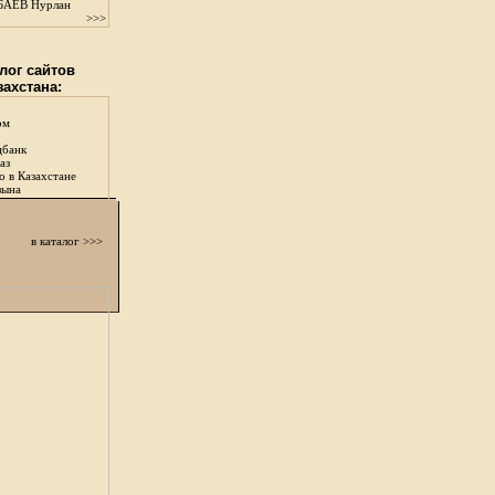
АЕВ Нурлан
>>>
лог сайтов
захстана:
ом
цбанк
аз
о в Казахстане
зына
в каталог >>>