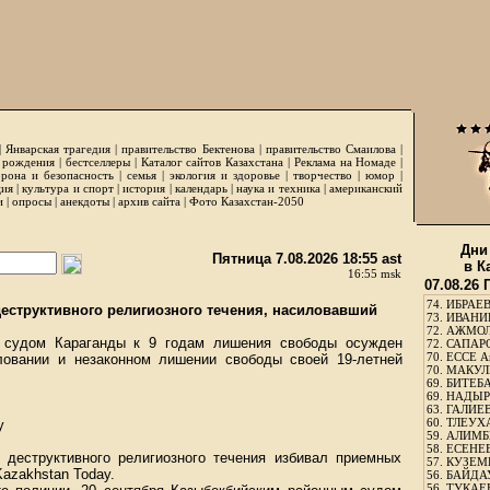
|
Январская трагедия
|
правительство Бектенова
|
правительство Смаилова
|
 рождения
|
бестселлеры
|
Каталог сайтов Казахстана
|
Реклама на Номаде
|
рона и безопасность
|
семья
|
экология и здоровье
|
творчество
|
юмор
|
ция
|
культура и спорт
|
история
|
календарь
|
наука и техника
|
американский
и
|
опросы
|
анекдоты
|
архив сайта
|
Фото Казахстан-2050
Дни
Пятница 7.08.2026 18:55 ast
в К
16:55 msk
07.08.26
74.
ИБРАЕВ
еструктивного религиозного течения, насиловавший
73.
ИВАНИЩ
72.
АЖМОЛ
м судом Караганды к 9 годам лишения свободы осужден
72.
САПАРО
70.
ЕССЕ А
ловании и незаконном лишении свободы своей 19-летней
70.
МАКУЛБ
69.
БИТЕБА
69.
НАДЫРБ
63.
ГАЛИЕВ
60.
ТЛЕУХА
y
59.
АЛИМБЕ
58.
ЕСЕНЕЕ
 деструктивного религиозного течения избивал приемных
57.
КУЗЕМБ
Kazakhstan Today
.
56.
БАЙДАУ
56.
ТУКАЕВ