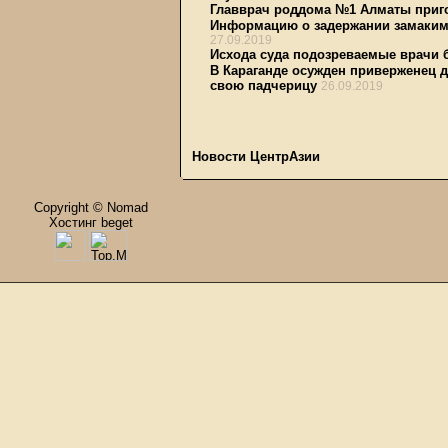
Главврач роддома №1 Алматы пригов
Информацию о задержании замакима
27.09.2019
Исхода суда подозреваемые врачи 
В Караганде осужден приверженец д
свою падчерицу
26.09.2019
Новости ЦентрАзии
Copyright © Nomad
Хостинг beget