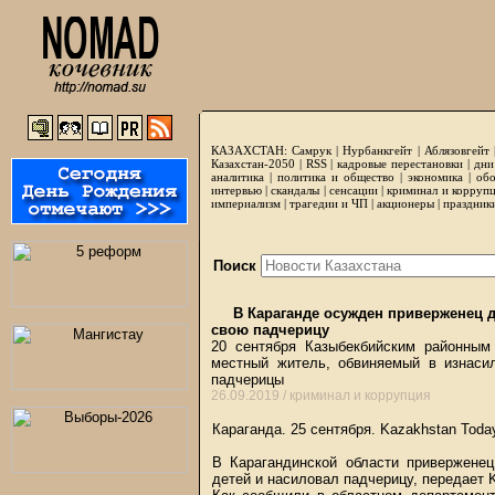
КАЗАХСТАН:
Самрук
|
Нурбанкгейт
|
Аблязовгейт
Казахстан-2050 |
RSS
|
кадровые перестановки
|
дни
аналитика
|
политика и общество
|
экономика
|
обо
интервью
|
скандалы
|
сенсации
|
криминал и корруп
империализм
|
трагедии и ЧП
|
акционеры
|
праздник
Поиск
В Караганде осужден приверженец д
свою падчерицу
20 сентября Казыбекбийским районны
местный житель, обвиняемый в изнаси
падчерицы
26.09.2019 /
криминал и коррупция
Караганда. 25 сентября.
Kazakhstan Toda
В Карагандинской области приверженец
детей и насиловал падчерицу, передает