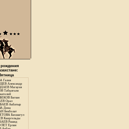
 рождения
азахстане:
 Пятница
А Галия
ЕВ Александр
ДАЕВ Магауия
В Табылгали
натолий
ЕКОВ Баглан
ЕВ Орал
АЕВ Акбатыр
А Дина
Н Бекболат
ТОВА Бахшагул
В Каиргельды
АЕВ Рашид
ЛЕТ Ерлан
 Акбар