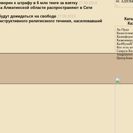
46.
АДИЛЬБ
орен к штрафу в 6 млн тенге за взятку
27.09.2019
...
 Алматинской области распространяют в Сети
будут дожидаться на свободе
27.09.2019
Ката
еструктивного религиозного течения, насиловавший
Ка
Ак Орда
Казахтелек
Казинформ
Казкоммер
КазМунайГ
Кто есть кт
Самрук-Ка
Tengrinews
ЦентрАзия