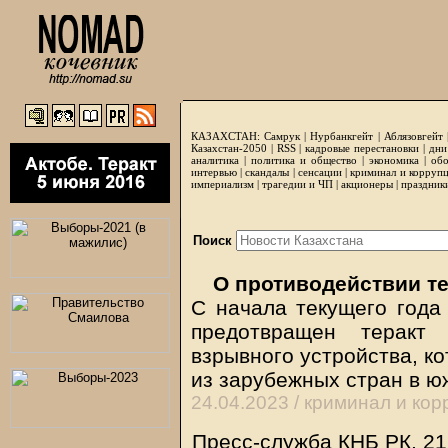
КАЗАХСТАН:
Самрук
|
Нурбанкгейт
|
Аблязовгейт
Казахстан-2050 |
RSS
|
кадровые перестановки
|
дни
аналитика
|
политика и общество
|
экономика
|
обо
интервью
|
скандалы
|
сенсации
|
криминал и корруп
империализм
|
трагедии и ЧП
|
акционеры
|
праздник
Поиск
О противодействии т
С начала текущего года
предотвращен теракт 
взрывного устройства, к
из зарубежных стран в ю
24.04.2023 /
криминал и кор
Пресс-служба КНБ РК, 21