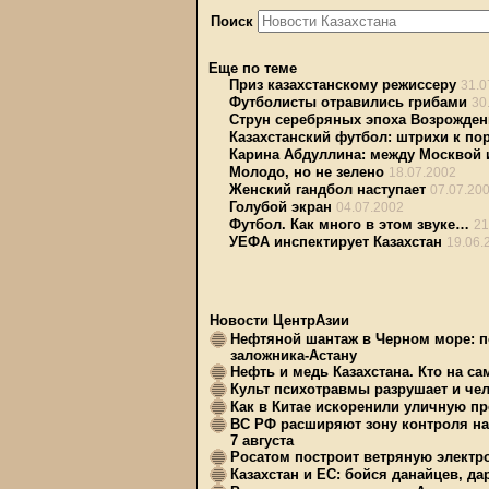
Поиск
Еще по теме
Приз казахстанскому режиссеру
31.0
Футболисты отравились грибами
30
Струн серебряных эпоха Возрожде
Казахстанский футбол: штрихи к по
Карина Абдуллина: между Москвой
Молодо, но не зелено
18.07.2002
Женский гандбол наступает
07.07.20
Голубой экран
04.07.2002
Футбол. Как много в этом звуке…
21
УЕФА инспектирует Казахстан
19.06.
Новости ЦентрАзии
Нефтяной шантаж в Черном море: п
заложника-Астану
Нефть и медь Казахстана. Кто на с
Культ психотравмы разрушает и чел
Как в Китае искоренили уличную пр
ВС РФ расширяют зону контроля на 
7 августа
Росатом построит ветряную электр
Казахстан и ЕС: бойся данайцев, д