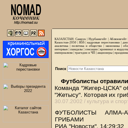
КАЗАХСТАН:
Самрук
|
Нурбанкгейт
|
Аблязовгейт
Казахстан-2050 |
RSS
|
кадровые перестановки
|
дни
аналитика
|
политика и общество
|
экономика
|
обо
интервью
|
скандалы
|
сенсации
|
криминал и корруп
империализм
|
трагедии и ЧП
|
акционеры
|
праздник
Поиск
Футболисты отравили
Команда "Жигер-ЦСКА" об
"Жетысу". Которая их гр
30.07.2002 /
культура и спор
ФУТБОЛИСТЫ АЛМА-
ГРИБАМИ
РИА "Новости". 14:29:32