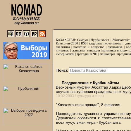
КАЗАХСТАН:
Самрук
|
Нурбанкгейт
|
Аблязовгейт
Казахстан-2050 |
RSS
|
кадровые перестановки
|
дни
аналитика
|
политика и общество
|
экономика
|
обо
интервью
|
скандалы
|
сенсации
|
криминал и корруп
империализм
|
трагедии и ЧП
|
акционеры
|
праздник
Поиск
Поздравление с Курбан айтом
Верховный муфтий Абсаттар Хаджи Дерби
случаю наступления праздника всех мус
10.02.2003 /
культура и спорт
"Казахстанская правда", 8 февраля
Председатель духовного управления м
Дербисали обратился к соотечественни
всех мусульман мира - Курбан айта.