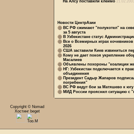
На Алсу поставили клеймо
21.02.200
Новости ЦентрАзии
ВС РФ сжимают "полукотел" на сев
за 5 августа
В Узбекистане статус Администрац
Все о Всемирных играх кочевников
2026
США заставили Киев извиниться пер
Кому не дает покоя укрепление обо
Масалиев
Объявлены похороны "коалиции же
НГ: Узбекистан подключается к пра
объединения
Президент Садыр Жапаров подписал
погребения"
ВС РФ ведут бои за Матяшево к югу 
МИД России прояснил ситуацию с "п
Copyright © Nomad
Хостинг beget