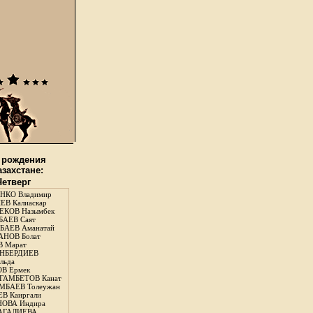
 рождения
азахстане:
Четверг
НКО Владимир
В Калиаскар
КОВ Назымбек
АЕВ Саят
АЕВ Аманатай
НОВ Болат
 Марат
НБЕРДИЕВ
льда
В Ермек
ГАМБЕТОВ Канат
БАЕВ Толеужан
В Каиргали
ОВА Индира
ГАЛИЕВА