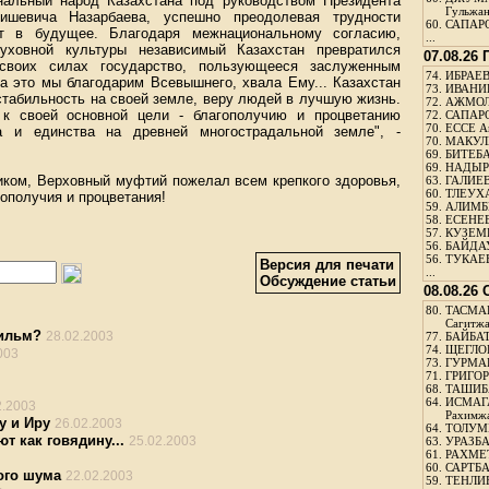
нальный народ Казахстана под руководством Президента
Гульжа
ишевича Назарбаева, успешно преодолевая трудности
60.
САПАРО
ет в будущее. Благодаря межнациональному согласию,
...
уховной культуры независимый Казахстан превратился
07.08.26
своих силах государство, пользующееся заслуженным
74.
ИБРАЕВ
а это мы благодарим Всевышнего, хвала Ему... Казахстан
73.
ИВАНИЩ
стабильность на своей земле, веру людей в лучшую жизнь.
72.
АЖМОЛ
 к своей основной цели - благополучию и процветанию
72.
САПАРО
70.
ЕССЕ А
а и единства на древней многострадальной земле", -
70.
МАКУЛБ
69.
БИТЕБА
69.
НАДЫРБ
иком, Верховный муфтий пожелал всем крепкого здоровья,
63.
ГАЛИЕВ
60.
ТЛЕУХА
гополучия и процветания!
59.
АЛИМБЕ
58.
ЕСЕНЕЕ
57.
КУЗЕМБ
56.
БАЙДАУ
56.
ТУКАЕВ
Версия для печати
...
Обсуждение статьи
08.08.26
80.
ТАСМА
Сагитж
ильм?
28.02.2003
77.
БАЙБАТ
74.
ЩЕГЛО
003
73.
ГУРМА
71.
ГРИГОР
68.
ТАШИБ
64.
ИСМАГ
2.2003
Рахимж
у и Иру
26.02.2003
64.
ТОЛУМБ
т как говядину...
25.02.2003
63.
УРАЗБА
61.
РАХМЕТ
60.
САРТБА
ого шума
22.02.2003
59.
ТЕНЛИ