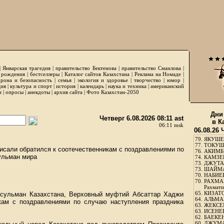
|
Январская трагедия
|
правительство Бектенова
|
правительство Смаилова
|
 рождения
|
бестселлеры
|
Каталог сайтов Казахстана
|
Реклама на Номаде
|
рона и безопасность
|
семья
|
экология и здоровье
|
творчество
|
юмор
|
ция
|
культура и спорт
|
история
|
календарь
|
наука и техника
|
американский
и
|
опросы
|
анекдоты
|
архив сайта
|
Фото Казахстан-2050
Дни
Четверг 6.08.2026 08:11 ast
в К
06:11 msk
06.08.26 
79.
ЯКУШЕ
77.
ТОКУШЕ
сали обратился к соотечественникам с поздравлениями по
76.
АКИМБЕ
ульман мира
74.
КАМЗЕБ
73.
ДЖУТАБ
73.
ШАЙМА
70.
НАБИЕВ
70.
РАХМА
Рахмати
65.
КИЗАТО
усульман Казахстана, Верховный муфтий Абсаттар Хаджи
64.
АЛЬМА
кам с поздравлениями по случаю наступления праздника
63.
ЖЕКСЕМ
63.
ИСЕНЕЕ
62.
БАЕКЕН
60.
ДЖУМА