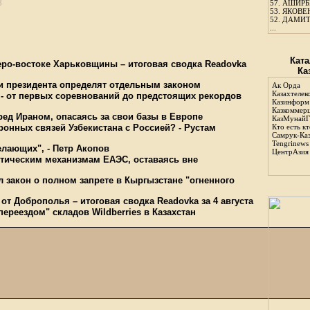
3
57.
АШИРБЕ
53.
ЯКОВЕН
52.
ДАМИТ
...
Ката
еро-востоке Харьковщины – итоговая сводка Readovka
Ка
ии президента определят отдельным законом
Ак Орда
Казахтелек
 - от первых соревнований до предстоящих рекордов
Казинформ
Казкоммер
ед Ираном, опасаясь за свои базы в Европе
КазМунайГ
ронных связей Узбекистана с Россией? - Рустам
Кто есть кт
Самрук-Ка
Tengrinews
лающих", - Петр Акопов
ЦентрАзия
ктическим механизмам ЕАЭС, оставаясь вне
 закон о полном запрете в Кыргызстане "огненного
от Доброполья – итоговая сводка Readovka за 4 августа
ереездом" складов Wildberries в Казахстан