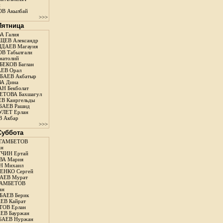
н
В Акылбай
>>>
 Пятница
А Галия
ЕВ Александр
ДАЕВ Магауия
В Табылгали
натолий
ЕКОВ Баглан
ЕВ Орал
АЕВ Акбатыр
А Дина
Н Бекболат
ТОВА Бахшагул
В Каиргельды
АЕВ Рашид
ЛЕТ Ерлан
 Акбар
>>>
 Суббота
ГАМБЕТОВ
ан
ЧИН Ертай
ВА Мария
Н Михаил
ЕНКО Сергей
АЕВ Мурат
АМБЕТОВ
ан
АЕВ Берик
ЕВ Кайрат
ОВ Ерлан
ЕВ Бауржан
БАЕВ Нуржан