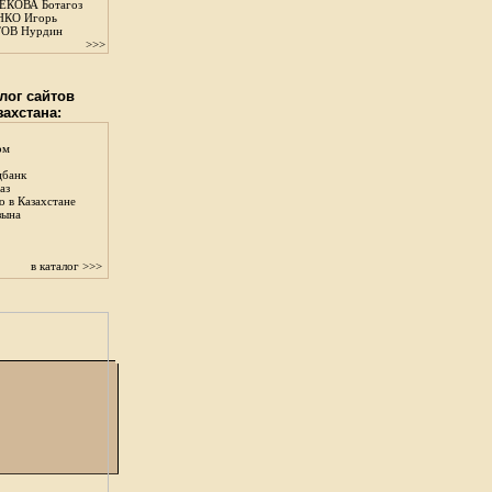
КОВА Ботагоз
КО Игорь
ОВ Нурдин
>>>
лог сайтов
захстана:
ом
цбанк
аз
о в Казахстане
зына
в каталог >>>