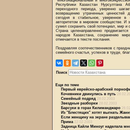
"Многонациональный и многоконфессио
Республики Казахстан Нурсултана Аб
переходного периода, уверенно шага
возвращению утраченных ценностей д
сегодня в стабильное, уверенное в 
авторитетом в мировом сообществе. И з
сумел сохранить свой потенциал, мир и 
Страна целенаправленно продвигается
народов Казахстана, сохранению мир
отмечается в тексте послания.
Поздравляя соотечественников с праздн
семейного счастья, успехов в труде, бла
Поиск
Еще по теме
Первый еврейско-арабский порноф
Кочевники двинулись в путь
28.02.2
Семейный подряд
28.02.2003
Звездные разборки
28.02.2003
Барсуки в горах Килиманджаро
26.0
Из "Блестящих" хотят выгнать Жанн
Если женщину на экране разделываю
Прима
22.02.2003
Задница Кайли Миноуг наделала мн