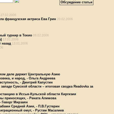
Обсуждение статьи
27.02.2006
ла французская актриса Ева Грин
20.02.2006
ный турнир в Токио
06.02.2006
а)
17.01.2006
 назад
13.01.2006
06
амом деле держит Центральную Азию
овека, и народ, - Ольга Андреева
еступность, - Дмитрий Капустин
западе Сумской области – итоговая сводка Readovka за
останцию в Иссык-Кульской области Киргизии
ары приносящих, - Рената Алимова
- Геворг Мирзаян
абами Средней Азии, - П.В.Густерин
миграционный омут, - Рустам Масалиев