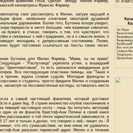
ождения фамилию Готье, сделал "звезду" Милен Фармер,
60.
ИЛЬЯСО
иканской киноактрисы Франсис Фармер.
...
композитор смог рассмотреть в Милен, натуре ищущей и
бщем фоне, необычное сочетание некоторой душевной
Ката
ыкальным дарованием. Более того, Бутонна вскоре увидел,
Ка
вскоре переросли в нечто большее, чем взаимная симпатия,
Ак Орда
на бумаге, в стихах, говорить о том, что чувствуют, что
Казахтелек
бви и связанных с ней страданиях, но и о смысле жизни, о
Казинформ
Казкоммер
приводят молодежь к депрессивным состояниям. Позже,
КазМунайГ
лен будет постоянно ссылаться на тексты своих песен:
Кто есть кт
Самрук-Ка
Tengrinews
ЦентрАзия
анная Бутонна для Милен Фармер, "Мама, ты не права"
Следующая - "Распутница" укрепила успех, а вышедший
ды "бриллиантовым", то есть разошелся невиданным для
пляров. Все последующие пластинки певицы, как "Такая я
я" и прочие, ждала схожая судьба. Молодые французы и
классники и студенты, просто бредили Милен и созданным
м, несмотря на пессимистичные взгляды, оставалось место
осла в самый настоящий фанатизм, который доставил
бств и даже бед. В стране множество клубов поклонников и
за певицей настоящую охоту - лишь бы получить автограф
но один из ее фанатов Кристоф-Анж Попини в своей книге
но рассказывал о той почти наркотической зависимости, в
В 17 лет я только и делал, что говорил о ней,- пишет он.- Я
онимал, что это сумасшествие, но мне никак не удавалось
Кристоф-Анж разузнал парижский адрес Милен и в течение