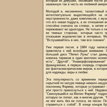
который из девушки, носившей после р
названную так в честь ее любимой амер
Молодой и, несомненно, талантливый 
интеллектуально выделяющейся на о
неустроенности, даже комплексов, с муз
что его новая подруга, а их отношения 
способна сначала на словах, а затем и 
переживают ее одногодки. Не только о лю
ее темных сторонах, которые часто 
отказывая журналистам в интервью, Ми
"Вслушивайтесь в них, там все сказано".
Уже первая песня, в 1984 году напис
привлекла к ней всеобщее внимание. 
большой диск "Пепел Луны" стал дваж
новичка тиражом в один миллион экзем
есть", "Другой", "Анаморфозированна
француженки, в первую очередь старше
ею фантасмагорическим миром, в которо
для надежды, веры и любви.
Эта популярность со временем перер
скрытной по натуре певице немало неудо
поклонниц Фармер, которые устраивают 
или просто прикоснуться к ней. Недав
"Свихнувшийся на Милен Фармер" подроб
которую он попал, как и многие другие. "
не мог жить без ее голоса, ее песен. П
справиться с собой". В конце концов 