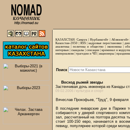
КАЗАХСТАН:
Самрук
|
Нурбанкгейт
|
Аблязовгейт
Казахстан-2050 |
RSS
|
кадровые перестановки
|
дни
аналитика
|
политика и общество
|
экономика
|
обо
интервью
|
скандалы
|
сенсации
|
криминал и корруп
империализм
|
трагедии и ЧП
|
акционеры
|
праздник
Поиск
Восход рыжей звезды
Застенчивая дочь инженера из Канады с
09.02.2006 /
культура и спорт
Вячеслав Прокофьев, "Труд", 9 февраля
В последние январские дни в Париже т
собираются у дверей спортивного компл
зал, рассчитанный на полтора десятка ты
стоит 100-150 евро, начинается в вос
певицу, популярнее которой среди молод