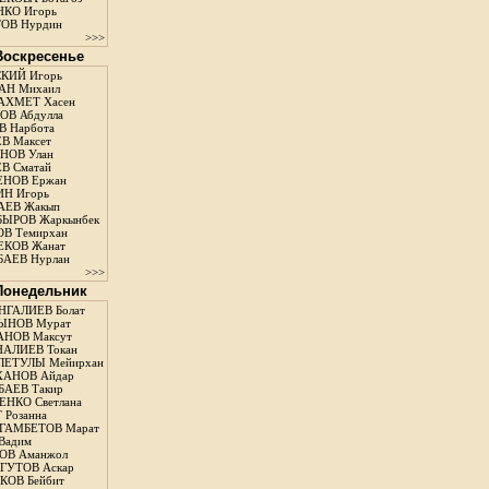
КО Игорь
ОВ Нурдин
>>>
 Воскресенье
КИЙ Игорь
АН Михаил
АХМЕТ Хасен
В Абдулла
 Нарбота
В Максет
НОВ Улан
В Сматай
ЕНОВ Ержан
Н Игорь
АЕВ Жакып
ЫРОВ Жаркынбек
В Темирхан
КОВ Жанат
АЕВ Нурлан
>>>
 Понедельник
ГАЛИЕВ Болат
ЫНОВ Мурат
НОВ Максут
АЛИЕВ Токан
ЛЕТУЛЫ Мейирхан
ХАНОВ Айдар
АЕВ Такир
ЕНКО Светлана
 Розанна
ГАМБЕТОВ Марат
Вадим
ОВ Аманжол
ГУТОВ Аскар
ОВ Бейбит