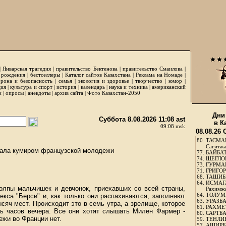
|
Январская трагедия
|
правительство Бектенова
|
правительство Смаилова
|
 рождения
|
бестселлеры
|
Каталог сайтов Казахстана
|
Реклама на Номаде
|
рона и безопасность
|
семья
|
экология и здоровье
|
творчество
|
юмор
|
ция
|
культура и спорт
|
история
|
календарь
|
наука и техника
|
американский
и
|
опросы
|
анекдоты
|
архив сайта
|
Фото Казахстан-2050
Дни
Суббота 8.08.2026 11:08 ast
в К
09:08 msk
08.08.26
80.
ТАСМА
Сагитж
тала кумиром французской молодежи
77.
БАЙБАТ
74.
ЩЕГЛО
73.
ГУРМА
71.
ГРИГОР
68.
ТАШИБ
64.
ИСМАГ
олпы мальчишек и девчонок, приехавших со всей страны,
Рахимж
64.
ТОЛУМБ
екса "Берси" и, как только они распахиваются, заполняют
63.
УРАЗБА
сяч мест. Происходит это в семь утра, а зрелище, которое
61.
РАХМЕТ
емь часов вечера. Все они хотят слышать Милен Фармер -
60.
САРТБА
ежи во Франции нет.
59.
ТЕНЛИ
57.
АШИРБЕ