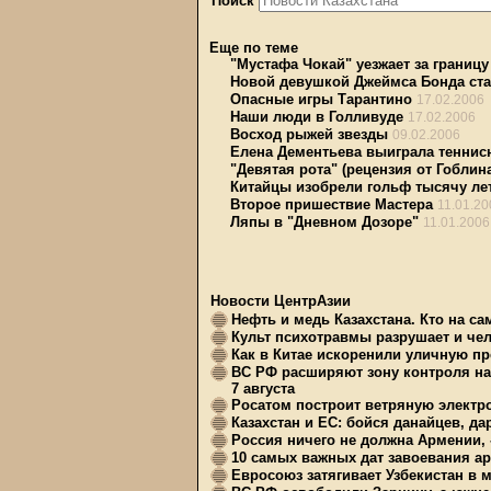
Поиск
Еще по теме
"Мустафа Чокай" уезжает за границу
Новой девушкой Джеймса Бонда ста
Опасные игры Тарантино
17.02.2006
Наши люди в Голливуде
17.02.2006
Восход рыжей звезды
09.02.2006
Елена Дементьева выиграла теннис
"Девятая рота" (рецензия от Гоблин
Китайцы изобрели гольф тысячу лет
Второе пришествие Мастера
11.01.20
Ляпы в "Дневном Дозоре"
11.01.2006
Новости ЦентрАзии
Нефть и медь Казахстана. Кто на с
Культ психотравмы разрушает и чел
Как в Китае искоренили уличную пр
ВС РФ расширяют зону контроля на 
7 августа
Росатом построит ветряную электр
Казахстан и ЕС: бойся данайцев, д
Россия ничего не должна Армении, 
10 самых важных дат завоевания ар
Евросоюз затягивает Узбекистан в 