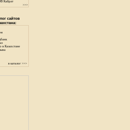
В Кайрат
>>>
лог сайтов
захстана:
ом
цбанк
аз
о в Казахстане
зына
в каталог >>>