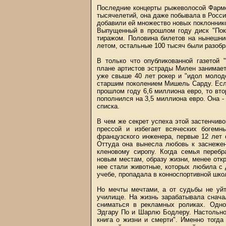
Последние концерты рыжеволосой Фарме
тысячелетий, она даже побывала в Росси
добавили ей множество новых поклонников
Выпущенный в прошлом году диск "Пока
тиражом. Половина билетов на нынешни
летом, остальные 100 тысяч были разобр
В только что опубликованной газетой
плане артистов эстрады Милен занимает
уже свыше 40 лет рокер и "идол молод
старшим поколением Мишель Сарду. Есл
прошлом году 6,6 миллиона евро, то вто
пополнился на 3,5 миллиона евро. Она 
списка.
В чем же секрет успеха этой застенчивой
прессой и избегает всяческих богем
французского инженера, первые 12 лет 
Оттуда она вынесла любовь к заснеже
кленовому сиропу. Когда семья переб
новым местам, образу жизни, менее отк
нее стали животные, которых любила с
учебе, пропадала в конноспортивной шко
Но мечты мечтами, а от судьбы не уйт
училище. На жизнь зарабатывала снача
сниматься в рекламных роликах. Одно
Эдгару По и Шарлю Бодлеру. Настольной
книга о жизни и смерти". Именно тогд