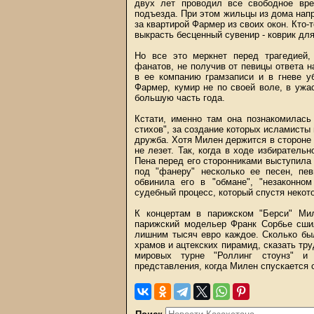
двух лет проводил все свободное вр
подъезда. При этом жильцы из дома нап
за квартирой Фармер из своих окон. Кто-
выкрасть бесценный сувенир - коврик для 
Но все это меркнет перед трагедией,
фанатов, не получив от певицы ответа 
в ее компанию грамзаписи и в гневе у
Фармер, кумир не по своей воле, в ужа
большую часть года.
Кстати, именно там она познакомилас
стихов", за создание которых исламисты 
дружба. Хотя Милен держится в стороне о
не лезет. Так, когда в ходе избиратель
Пена перед его сторонниками выступила 
под "фанеру" несколько ее песен, пе
обвинила его в "обмане", "незаконном
судебный процесс, который спустя некот
К концертам в парижском "Берси" Ми
парижский модельер Франк Сорбье сши
лишним тысяч евро каждое. Сколько бы
храмов и ацтекских пирамид, сказать т
мировых турне "Роллинг стоунз" и
представления, когда Милен спускается с