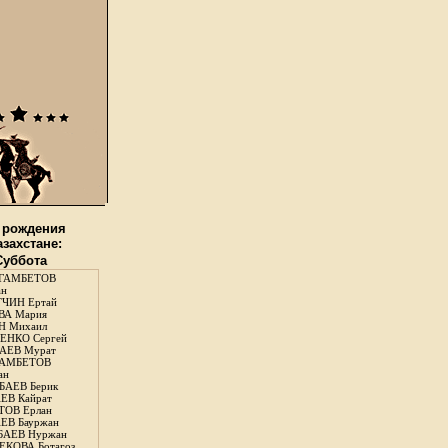
 рождения
азахстане:
 Суббота
ГАМБЕТОВ
ан
ЧИН Ертай
ВА Мария
Н Михаил
ЕНКО Сергей
АЕВ Мурат
АМБЕТОВ
ан
АЕВ Берик
ЕВ Кайрат
ОВ Ерлан
ЕВ Бауржан
БАЕВ Нуржан
КОВА Ботагоз