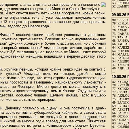
53.
ЯКОВЕН
р прошли с аншлагом на стыке прошлого и нынешнего
52.
ДАМИТ
и, где несколько концертов в Москве и Санкт-Петербурге
...
. И вот спустя шесть лет - новая программа, новые песни.
09.08.26
 не опустилась тень..." уже распродан полумиллионным
90.
СЕВЕРС
е 13 концертов разошлись в считанные дни еще прошлым
79.
КЕРЦМ
аны задолго до Нового года.
77.
КОЖА-
76.
АХМЕТО
73.
ДАНАЕВ
 "Фигаро" классификации наиболее успешных в денежном
73.
ТАУБАЕ
 почетное третье место. Впереди только неувядаемый вот
68.
БАЙЖА
ежи" Джонни Холидей и более классический, но любимый
66.
АЯЗБАЕ
и первый, несомненный лидер продаж дисков, заработал в
64.
КАЛЕК
64.
КОРОВИ
рой с 3,6 миллиона ушел недалеко от Милен, счет которой
64.
МАРАБ
- единственная женщина, вошедшая в первую десятку этого
57.
БАЙСАБ
54.
АБДИРО
47.
УМЕРБЕ
46.
АДИЛЬБ
, хрупкой певицы, которая крайне редко идет на контакт с
...
ных тусовок? Младшая дочь из четырех детей в семье
10.08.26
она жила в Канаде, где отец строил гидроэлектростанции.
нным просторам и тамошнему национальному лакомству -
82.
КУСПАН
78.
КУСАЙ
ралась во Францию, Милен долго не могла привыкнуть к
77.
КУЛЬЖА
рытому и простосердечному, чем в Канаде. Отдушиной для
77.
СУЛТАН
 детства, особенно лошади. Целыми днями, часто в ущерб
76.
АКДАУ
ле, мечтала стать ветеринаром.
75.
БАТЫР
69.
БАЛЫКБ
69.
БУРЛАЧ
и. Девушку потянуло на сцену, и она поступила в драм­
67.
АРКЕТТ
ла ассистентом в зубоврачебном кабинете, а затем стала
66.
БАЛМА
временно упивалась литературой, отдавая предпочтение
66.
ОГЛОВ 
65.
ОСПАН
 книгой на многие годы вперед для нее стала "Тибетская
63.
ЖОЛДО
а произошла ее встреча с композитором Лораном Бутонна,
61.
СЫЗДЫК