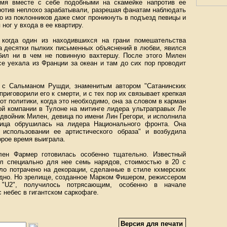
емя вместе с себе подобными на скамейке напротив ее
ротив неплохо зарабатывали, разрешая фанатам наблюдать
то из поклонников даже смог проникнуть в подъезд певицы и
ног у входа в ее квартиру.
 когда один из находившихся на грани помешательства
на десятки пылких письменных объяснений в любви, явился
бил ни в чем не повинную вахтершу. После этого Милен
се уехала из Франции за океан и там до сих пор проводит
ь с Сальманом Рушди, знаменитым автором "Сатанинских
приговорили его к смерти, и с тех пор их связывает крепкая
т политики, когда это необходимо, она за словом в карман
ной компании в Тулоне на митинге лидера ультраправых Ле
двойник Милен, девица по имени Лин Грегори, и исполнила
вица обрушилась на лидера Национального фронта. Она
 использовании ее артистического образа" и возбудила
орое время выиграла.
лен Фармер готовилась особенно тщательно. Известный
л специально для нее семь нарядов, стоимостью в 20 с
ло потрачено на декорации, сделанные в стиле кхмерских
рудно. Но зрелище, созданное Марком Фишером, режиссером
 "U2", получилось потрясающим, особенно в начале
 небес в гигантском саркофаге.
Версия для печати