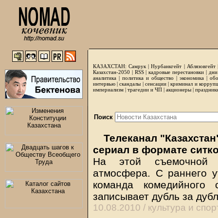
КАЗАХСТАН:
Самрук
|
Нурбанкгейт
|
Аблязовгейт
Казахстан-2050 |
RSS
|
кадровые перестановки
|
дни
аналитика
|
политика и общество
|
экономика
|
обо
интервью
|
скандалы
|
сенсации
|
криминал и корруп
империализм
|
трагедии и ЧП
|
акционеры
|
праздник
Поиск
Телеканал "Казахста
сериал в формате ситк
На этой съемочной 
атмосфера. С раннего у
команда комедийного 
записывает дубль за ду
10.08.2010 /
культура и спор