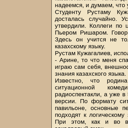
надеемся, и думаем, что 
Студенту Рустаму Куж
досталась случайно. У
утвердили. Коллеги по 
Пьером Ришаром. Говори
Здесь он учится не то
казахскому языку.
Рустам Кужагалиев, испо
- Арине, то что меня спа
играю сам себя, внешнос
знания казахского языка.
Известно, что родин
ситуационной коме
радиоспектакли, а уже в
версии. По формату сит
павильоне, основные п
подходят к логическому
При этом, как и во в