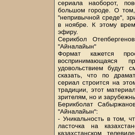
сериала наоборот, по
большом городе. О том,
"непривычной среде", зр
в ноябре. К этому врем
эфиру.
Серикбол Отепбергено
"Айналайын"
Формат кажется пр
воспринимающаяся п
удовольствием будут с
сказать, что по драма
сериал строится на это
традиции, этот материа
зрителям, но и зарубежн
Берикболат Сабыржанов
"Айналайын":
- Уникальность в том, ч
ласточка на казахста
казахстанском телеви