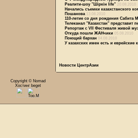
Реалити-шоу "Шiркiн life"
20.08.2010
Начались съемки казахстанского к
Пошанова
13.08.2010
110-летие со дня рождения Сабита 
Телеканал "Казахстан" представит
Репортаж с VII Фестиваля живой му
Откуда пошли ЖАНчики
05.08.2010
Поющий бархан
04.08.2010
У казахских имен есть и еврейские 
Новости ЦентрАзии
Copyright © Nomad
Хостинг beget