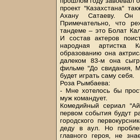
прошлом году завоевал 
проект "Казахстана" так
Ахану Сатаеву. Он 
Примечательно, что ре
тандеме – это Болат Ка
И состав актеров поис
народная артистка 
образованию она актриса
далеком 83-м она сыг
фильме "До свидания, М
будет играть саму себя.
Роза Рымбаева:
- Мне хотелось бы прос
муж командует.
Комедийный сериал "Ай
первом события будут ра
городского первокурсни
деду в аул. Но пробле
главного героя, не зна