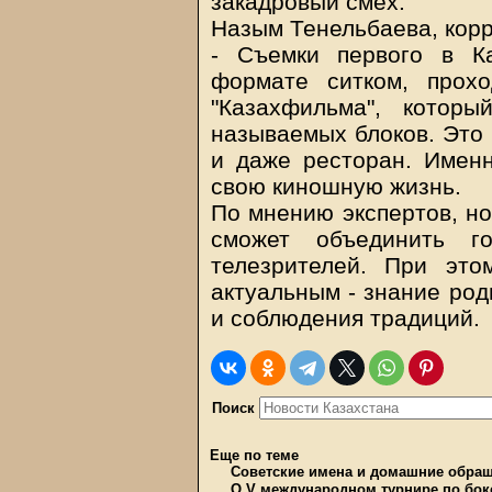
закадровый смех.
Назым Тенельбаева, кор
- Съемки первого в К
формате ситком, прох
"Казахфильма", котор
называемых блоков. Это 
и даже ресторан. Именн
свою киношную жизнь.
По мнению экспертов, но
сможет объединить г
телезрителей. При эт
актуальным - знание род
и соблюдения традиций.
Поиск
Еще по теме
Советские имена и домашние обра
О V международном турнире по бок