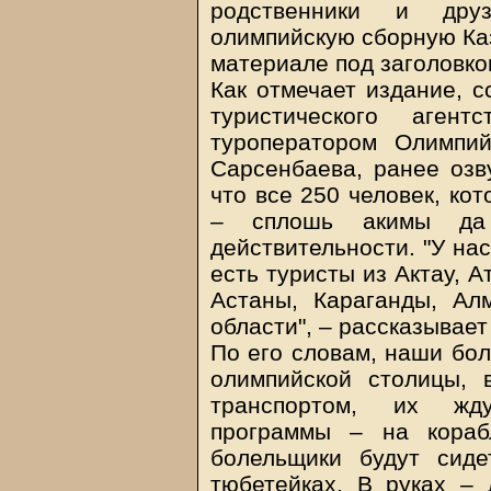
родственники и дру
олимпийскую сборную Ка
материале под заголовком
Как отмечает издание, с
туристического агент
туроператором Олимпи
Сарсенбаева, ранее оз
что все 250 человек, ко
– сплошь акимы да 
действительности. "У нас
есть туристы из Актау, А
Астаны, Караганды, Ал
области", – рассказывае
По его словам, наши бол
олимпийской столицы, 
транспортом, их жду
программы – на кораб
болельщики будут сид
тюбетейках. В руках – л