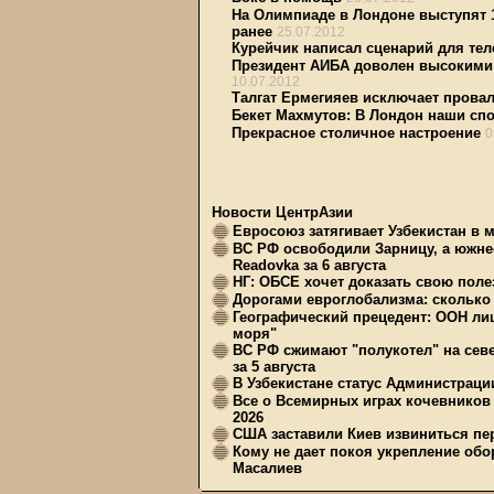
На Олимпиаде в Лондоне выступят 1
ранее
25.07.2012
Курейчик написал сценарий для тел
Президент АИБА доволен высокими 
10.07.2012
Талгат Ермегияев исключает прова
Бекет Махмутов: В Лондон наши сп
Прекрасное столичное настроение
0
Новости ЦентрАзии
Евросоюз затягивает Узбекистан в 
ВС РФ освободили Зарницу, а южне
Readovka за 6 августа
НГ: ОБСЕ хочет доказать свою поле
Дорогами евроглобализма: сколько 
Географический прецедент: ООН ли
моря"
ВС РФ сжимают "полукотел" на сев
за 5 августа
В Узбекистане статус Администрац
Все о Всемирных играх кочевников
2026
США заставили Киев извиниться пер
Кому не дает покоя укрепление обо
Масалиев