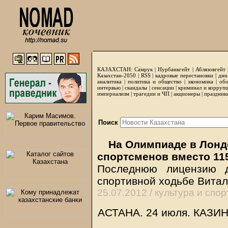
КАЗАХСТАН:
Самрук
|
Нурбанкгейт
|
Аблязовгейт
Казахстан-2050 |
RSS
|
кадровые перестановки
|
дни
аналитика
|
политика и общество
|
экономика
|
обо
интервью
|
скандалы
|
сенсации
|
криминал и корруп
империализм
|
трагедии и ЧП
|
акционеры
|
праздник
Поиск
На Олимпиаде в Лондо
спортсменов вместо 11
Последнюю лицензию д
спортивной ходьбе Вита
25.07.2012 /
культура и спор
АСТАНА. 24 июля.
КАЗИ