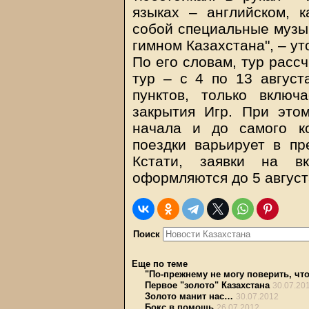
языках – английском, 
собой специальные музык
гимном Казахстана", – ут
По его словам, тур рассч
тур – с 4 по 13 август
пунктов, только вклю
закрытия Игр. При это
начала и до самого к
поездки варьирует в пр
Кстати, заявки на в
оформляются до 5 август
Поиск
Еще по теме
"По-прежнему не могу поверить, чт
Первое "золото" Казахстана
30.07.20
Золото манит нас…
30.07.2012
Бокс в помощь
26.07.2012