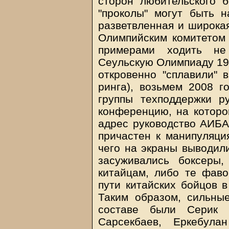
сторон любительского 
"проколы" могут быть 
разветвленная и широкая
Олимпийским комитетом 
примерами ходить не
Сеульскую Олимпиаду 198
откровенно "сплавили" 
ринга), возьмем 2008 г
группы техподдержки р
конференцию, на которо
адрес руководство АИБА
причастен к манипуляци
чего на экраны выводил
засуживались боксеры,
китайцам, либо те фаво
пути китайских бойцов 
Таким образом, сильны
составе были Серик 
Сарсекбаев, Еркебул