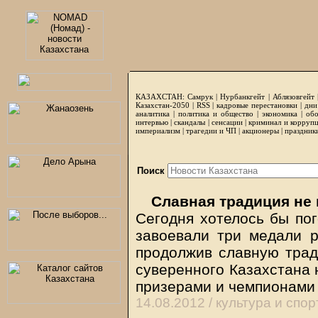
КАЗАХСТАН:
Самрук
|
Нурбанкгейт
|
Аблязовгейт
Казахстан-2050 |
RSS
|
кадровые перестановки
|
дни
аналитика
|
политика и общество
|
экономика
|
обо
интервью
|
скандалы
|
сенсации
|
криминал и корруп
империализм
|
трагедии и ЧП
|
акционеры
|
праздник
Поиск
Славная традиция не 
Сегодня хотелось бы пог
завоевали три медали р
продолжив славную трад
суверенного Казахстана 
призерами и чемпионами
14.08.2012 /
культура и спор