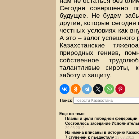
нам не остаться без оли
Сегодня совершенно п
будущее. Не будем забы
другие, которые сегодня
честных условиях как вн
А это – залог успешного 
Казахстанские тяжело
природных гениев, пом
собственное трудолю
талантливые сироты, 
заботу и защиту.
Поиск
Еще по теме
Планы и цели победной федерации
Состоялось заседание Исполнитель
29.08.2012
Их имена вписаны в историю Казах
7 ступеней к пьедесталу
23.08.2012