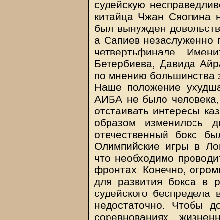
судейскую несправедлив
китайца Чжан Сяопина 
был вынужден довольств
а Сапиев незаслуженно 
четвертьфинале. Имен
Бетербиева, Давида Айр
по мнению большинства 
Наше положение ухудша
АИБА не было человека,
отстаивать интересы каз
образом изменилось д
отечественный бокс бы
Олимпийские игры в Лон
что необходимо проводи
фронтах. Конечно, огром
для развития бокса в р
судейского беспредела в
недостаточно. Чтобы д
соревнованиях, жизнен