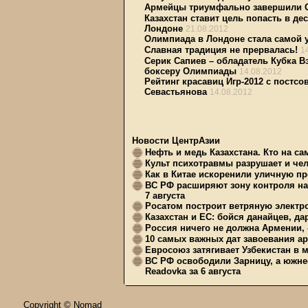
Армейцы триумфально завершили 
Казахстан ставит цель попасть в де
Лондоне
21.08.2012
Олимпиада в Лондоне стала самой 
Славная традиция не прервалась!
1
Серик Сапиев – обладатель Кубка В
боксеру Олимпиады
14.08.2012
Рейтинг красавиц Игр-2012 с постсо
Севастьянова
14.08.2012
Новости ЦентрАзии
Нефть и медь Казахстана. Кто на с
Культ психотравмы разрушает и чел
Как в Китае искоренили уличную пр
ВС РФ расширяют зону контроля на 
7 августа
Росатом построит ветряную электр
Казахстан и ЕС: бойся данайцев, д
Россия ничего не должна Армении, 
10 самых важных дат завоевания ар
Евросоюз затягивает Узбекистан в 
ВС РФ освободили Зарницу, а южне
Readovka за 6 августа
Copyright © Nomad