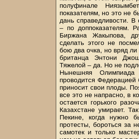
полуфинале Ниязымбе
показателям, но это не б
дань справедливости. В 
– по доппоказателям. Р
Биржана Жакыпова, др
сделать этого не посме
бою два очка, но вряд ли
британца Энтони Джош
Тяжелой – да. Но не подл
Нынешняя Олимпиада 
проводится Федерацией б
приносит свои плоды. По
все это не напрасно, в к
остается горького разоч
Казахстане умирает. Та
Пекине, когда нужно б
протесты, бороться за н
самотек и только масте