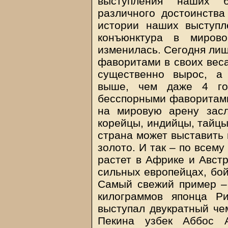
выступления наших б
различного достоинств
истории наших выступл
конъюнктура в мирово
изменилась. Сегодня ли
фаворитами в своих веса
существенно вырос, а
выше, чем даже 4 го
бесспорными фаворитами 
на мировую арену засл
корейцы, индийцы, тайцы
страна может выставить 
золото. И так – по всему
растет в Африке и Австр
сильных европейцах, бо
Самый свежий пример – 
килограммов японца Р
выступал двукратный че
Пекина узбек Аббос А