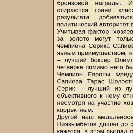
бронзовой награды. И
стираются грани кла
результата добиват
политический авторитет 
Учитывая фактор "хозяев
за золото могут толь
чемпиона Серика Сапие
явным преимуществом, но
– лучший боксер Олим
четверке помимо него б
Чемпион Европы Фредд
Сапиева Тарас Шелестю
Серик – лучший из лу
объективного к нему от
несмотря на участие хоз
корректным.
Другой наш медаленос
Ниязымбетов дошел до ф
кажется, в этом сыграл 