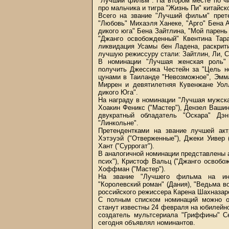
"Лучший фильм". На втором месте по ч
про мальчика и тигра "Жизнь Пи" китайск
Всего на звание "Лучший фильм" прет
"Любовь" Михаэля Ханеке, "Арго" Бена 
дикого юга" Бена Зайтлина, "Мой парень
"Джанго освобожденный" Квентина Тар
ликвидация Усамы бен Ладена, раскрит
лучшую режиссуру стали: Зайтлин, Ли, С
В номинации "Лучшая женская роль" 
получить Джессика Честейн за "Цель н
цунами в Таиланде "Невозможное", Эмма
Миррен и девятилетняя Кувенжане Уол
дикого Юга".
На награду в номинации "Лучшая мужска
Хоакин Феникс ("Мастер"), Дензел Вашин
двукратный обладатель "Оскара" Дэ
"Линкольне".
Претендентками на звание лучшей акт
Хэтэуэй ("Отверженные"), Джеки Уивер 
Хант ("Суррогат").
В аналогичной номинации представлены ак
псих"), Кристоф Вальц ("Джанго освобо
Хоффман ("Мастер").
На звание "Лучшего фильма на инос
"Королевский роман" (Дания), "Ведьма во
российского режиссера Карена Шахназаро
С полным списком номинаций можно оз
станут известны 24 февраля на юбилейно
создатель мультсериала "Гриффины" С
сегодня объявлял номинантов.