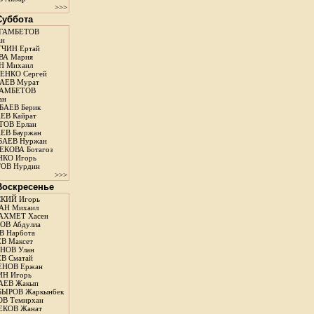
>>>
 Суббота
ГАМБЕТОВ
ан
ЧИН Ертай
ВА Мария
Н Михаил
ЕНКО Сергей
АЕВ Мурат
АМБЕТОВ
ан
АЕВ Берик
ЕВ Кайрат
ОВ Ерлан
ЕВ Бауржан
БАЕВ Нуржан
КОВА Ботагоз
КО Игорь
ОВ Нурдин
>>>
 Воскресенье
КИЙ Игорь
АН Михаил
АХМЕТ Хасен
В Абдулла
 Нарбота
В Максет
НОВ Улан
В Сматай
ЕНОВ Ержан
Н Игорь
АЕВ Жакып
ЫРОВ Жаркынбек
В Темирхан
КОВ Жанат