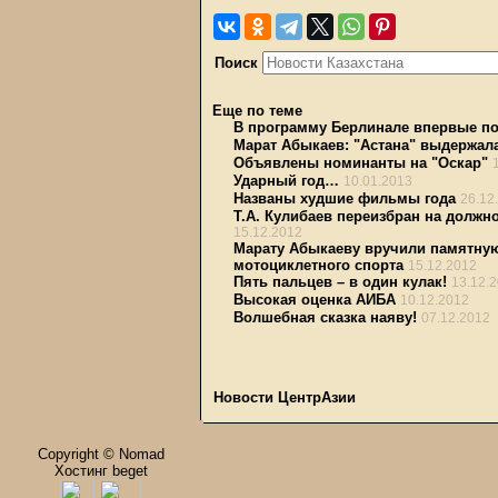
Поиск
Еще по теме
В программу Берлинале впервые по
Марат Абыкаев: "Астана" выдержал
Объявлены номинанты на "Оскар"
Ударный год…
10.01.2013
Названы худшие фильмы года
26.12
Т.А. Кулибаев переизбран на должн
15.12.2012
Марату Абыкаеву вручили памятну
мотоциклетного спорта
15.12.2012
Пять пальцев – в один кулак!
13.12.
Высокая оценка АИБА
10.12.2012
Волшебная сказка наяву!
07.12.2012
Новости ЦентрАзии
Copyright © Nomad
Хостинг beget