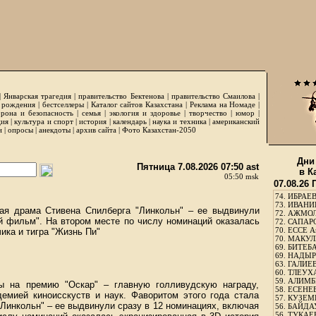
|
Январская трагедия
|
правительство Бектенова
|
правительство Смаилова
|
 рождения
|
бестселлеры
|
Каталог сайтов Казахстана
|
Реклама на Номаде
|
рона и безопасность
|
семья
|
экология и здоровье
|
творчество
|
юмор
|
ция
|
культура и спорт
|
история
|
календарь
|
наука и техника
|
американский
и
|
опросы
|
анекдоты
|
архив сайта
|
Фото Казахстан-2050
Дни
Пятница 7.08.2026 07:50 ast
в К
05:50 msk
07.08.26
74.
ИБРАЕВ
73.
ИВАНИЩ
кая драма Стивена Спилберга "Линкольн" – ее выдвинули
72.
АЖМОЛ
й фильм". На втором месте по числу номинаций оказалась
72.
САПАРО
70.
ЕССЕ А
ика и тигра "Жизнь Пи"
70.
МАКУЛБ
69.
БИТЕБА
69.
НАДЫРБ
63.
ГАЛИЕВ
60.
ТЛЕУХА
59.
АЛИМБЕ
ы на премию "Оскар" – главную голливудскую награду,
58.
ЕСЕНЕЕ
емией киноисскуств и наук. Фаворитом этого года стала
57.
КУЗЕМБ
Линкольн" – ее выдвинули сразу в 12 номинациях, включая
56.
БАЙДАУ
56.
ТУКАЕВ