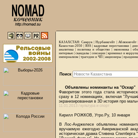
КАЗАХСТАН:
Самрук
|
Нурбанкгейт
|
Аблязовгейт
Казахстан-2050 |
RSS
|
кадровые перестановки
|
дни
аналитика
|
политика и общество
|
экономика
|
обо
интервью
|
скандалы
|
сенсации
|
криминал и корруп
империализм
|
трагедии и ЧП
|
акционеры
|
праздник
Поиск
Объявлены номинанты на "Оскар"
Фаворитом этого года стала историчес
сразу в 12 номинациях, включая "Лучши
экранизированная в 3D история про мальч
11.01.2013 /
культура и спорт
Кирилл РОЖКОВ, Утро.Ру, 10 января
В Лос-Анджелесе объявлены номинант
вручаемую ежегодно Американской акад
историческая драма Стивена Спилберга "