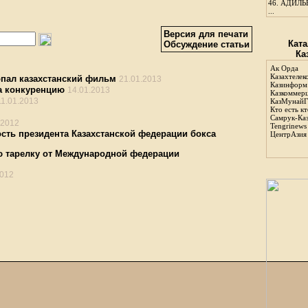
46.
АДИЛЬБ
...
Версия для печати
Ката
Обсуждение статьи
Ка
Ак Орда
Казахтелек
пал казахстанский фильм
21.01.2013
Казинформ
а конкуренцию
14.01.2013
Казкоммер
11.01.2013
КазМунайГ
Кто есть кт
Самрук-Ка
.2012
Tengrinews
ость президента Казахстанской федерации бокса
ЦентрАзия
ю тарелку от Международной федерации
2012