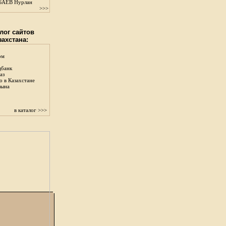
АЕВ Нурлан
>>>
лог сайтов
захстана:
ом
цбанк
аз
о в Казахстане
зына
в каталог >>>