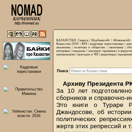
КАЗАХСТАН:
Самрук
|
Нурбанкгейт
|
Аблязовгейт
Казахстан-2050 |
RSS
|
кадровые перестановки
|
дни
аналитика
|
политика и общество
|
экономика
|
обо
интервью
|
скандалы
|
сенсации
|
криминал и корруп
империализм
|
трагедии и ЧП
|
акционеры
|
праздник
Поиск
Архиву Президента РК
За 10 лет подготовлен
сборников и справочно-и
Это книги о Тураре Р
Джандосове, об истории
политических репрессия
жертв этих репрессий и т.