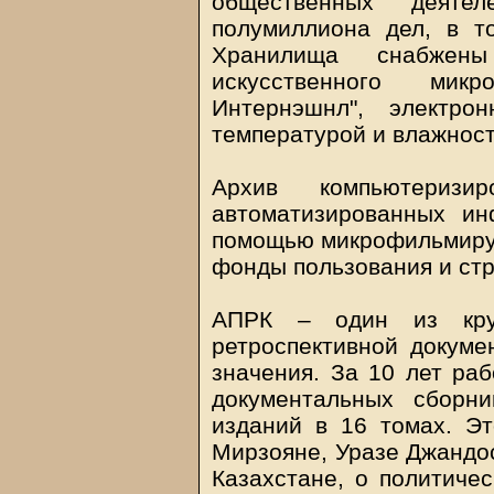
общественных деят
полумиллиона дел, в т
Хранилища снабжены
искусственного микр
Интернэшнл", электр
температурой и влажнос
Архив компьютериз
автоматизированных ин
помощью микрофильмирую
фонды пользования и ст
АПРК – один из круп
ретроспективной докуме
значения. За 10 лет ра
документальных сборн
изданий в 16 томах. Эт
Мирзояне, Уразе Джандос
Казахстане, о политичес