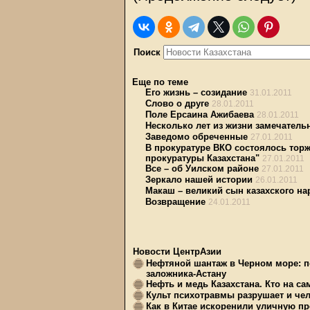
Поиск
Еще по теме
Его жизнь – созидание
31.01.2011
Слово о друге
28.01.2011
Поле Ерсаина Ажибаева
28.01.2011
Несколько лет из жизни замечатель
Заведомо обреченные
27.01.2011
В прокуратуре ВКО состоялось торж
прокуратуры Казахстана"
27.01.2011
Все – об Уилском районе
27.01.2011
Зеркало нашей истории
26.01.2011
Макаш – великий сын казахского на
Возвращение
24.01.2011
Новости ЦентрАзии
Нефтяной шантаж в Черном море: п
заложника-Астану
Нефть и медь Казахстана. Кто на с
Культ психотравмы разрушает и чел
Как в Китае искоренили уличную пр