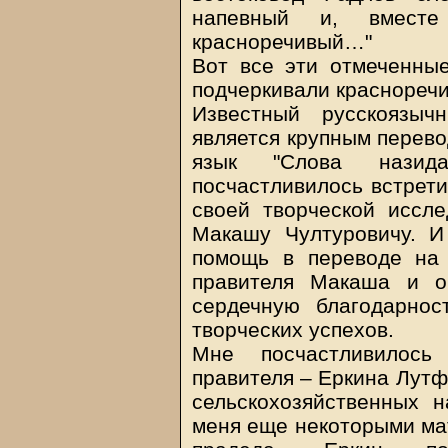
напевный и, вмест
красноречивый…"
Вот все эти отмеченны
подчеркивали краснореч
Известный русскоязыч
является крупным перево
язык "Слова назид
посчастливилось встрети
своей творческой иссле
Макашу Чултуровичу. 
помощь в переводе на 
правителя Макаша и о
сердечную благодарно
творческих успехов.
Мне посчастливилось 
правителя – Еркина Лутф
сельскохозяйственных н
меня еще некоторыми мат