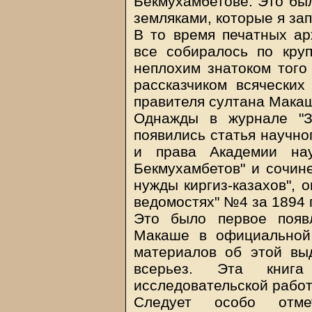
Бекмухамбетове. Это был
земляками, которые я за
В то время печатных ар
все собиралось по круп
неплохим знатоком того
рассказчиком всяческих
правителя султана Мака
Однажды в журнале "
появились статья научно
и права Академии на
Бекмухамбетов" и сочин
нужды киргиз-казахов", 
ведомостях" №4 за 1894 
Это было первое появ
Макаше в официальной
материалов об этой вы
всерьез. Эта книг
исследовательской рабо
Следует особо отмет