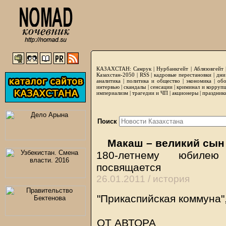
КАЗАХСТАН:
Самрук
|
Нурбанкгейт
|
Аблязовгейт
Казахстан-2050 |
RSS
|
кадровые перестановки
|
дни
аналитика
|
политика и общество
|
экономика
|
обо
интервью
|
скандалы
|
сенсации
|
криминал и корруп
империализм
|
трагедии и ЧП
|
акционеры
|
праздник
Поиск
Макаш – великий сын 
180-летнему юбилею
посвящается
26.01.2011 /
история
"Прикаспийская коммуна"
ОТ АВТОРА