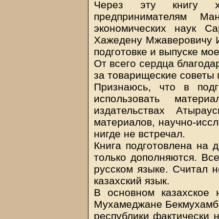
Через эту книгу х
предпринимателям Ман
экономических наук Са
Хажедену Мжаверовичу И
подготовке и выпуске мое
От всего сердца благода
за товарищеские советы 
Признаюсь, что в под
использовать матери
издательствах Атырау
материалов, научно-иссл
нигде не встречал.
Книга подготовлена на д
только дополняются. Вс
русском языке. Считал 
казахский язык.
В основном казахское 
Мухамеджане Бекмухамбе
республики фактически н