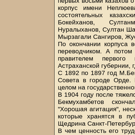
первых восьми казахов о
корпус имени Неплюев
состоятельных казахс
Бокейханов, Султан
Нуралыханов, Султан Ша
Мырзагали Сангиров, Жу
По окончании корпуса в
переводчиком. А потом
правителем первого 
Астраханской губернии, г
С 1892 по 1897 год М.Бе
Совета в городе Орде. 
целом на государственной
В 1904 году после тяжел
Бекмухамбетов сконча
"Хорошая агитация", нес
которые хранятся в пу
Щедрина Санкт-Петербур
В чем ценность его труд