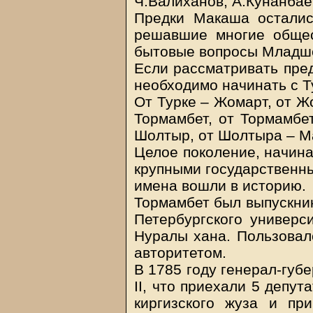
Ч.Валиханов, А.Кунанба
Предки Макаша осталис
решавшие многие общес
бытовые вопросы Младшег
Если рассматривать пред
необходимо начинать с Т
От Турке – Жомарт, от Ж
Тормамбет, от Тормамбе
Шолтыр, от Шолтыра – 
Целое поколение, начина
крупными государственн
имена вошли в историю.
Тормамбет был выпускник
Петербургского универс
Нуралы хана. Пользова
авторитетом.
В 1785 году генерал-губ
II, что приехали 5 депу
киргизского жуза и пр