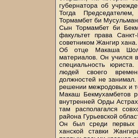
губернатора об учрежден
Тогда Председателем
Тормамбет би Мусульма
Сын Тормамбет би Бекм
факультет права Санкт-
советником Жангир хана.
Об отце Макаша Шол
материалов. Он учился в
специальность юриста.
людей своего времен
должностей не занимал. 
решении межродовых и 
Макаш Бекмухамбетов р
внутренней Орды Астраха
там располагался совх
района Гурьевской област
Он был среди первых 
ханской ставки Жангир