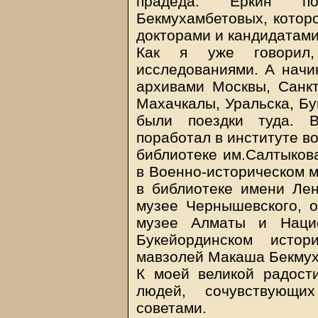
прадеда. Еркин п
Бекмухамбетовых, которо
докторами и кандидатами
Как я уже говорил,
исследованиями. А начи
архивами Москвы, Санкт
Махачкалы, Уральска, Б
были поездки туда. В
поработал в институте в
библиотеке им.Салтыков
в Военно-историческом м
в библиотеке имени Лен
музее Чернышевского, о
музее Алматы и Нацио
Букейординском истор
мавзолей Макаша Бекмух
К моей великой радост
людей, сочувствующ
советами.