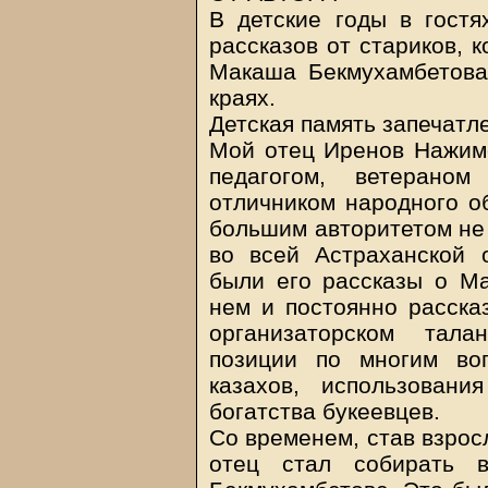
В детские годы в гост
рассказов от стариков, 
Макаша Бекмухамбетова
краях.
Детская память запечатл
Мой отец Иренов Нажим
педагогом, ветераном
отличником народного о
большим авторитетом не 
во всей Астраханской 
были его рассказы о Ма
нем и постоянно расска
организаторском тала
позиции по многим во
казахов, использовани
богатства букеевцев.
Со временем, став взрос
отец стал собирать 