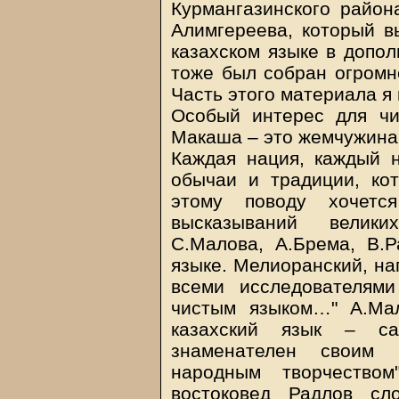
Курмангазинского район
Алимгереева, который в
казахском языке в допо
тоже был собран огромн
Часть этого материала я 
Особый интерес для чи
Макаша – это жемчужина 
Каждая нация, каждый н
обычаи и традиции, ко
этому поводу хочется
высказываний велики
С.Малова, А.Брема, В.Р
языке. Мелиоранский, нап
всеми исследователям
чистым языком…" А.Мал
казахский язык – са
знаменателен своим 
народным творчество
востоковед Радлов сл