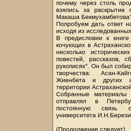
почему через столь про
взялись за раскрытие 
Макаша Бекмухамбетова
Попробуем дать ответ н
исходя из исследованны
В предисловии к книге
кочующих в Астраханской
несколько исторически
повестей, рассказов, с
рукописях". Он был соби
творчества: Асан-Кай
Жиенбета и других а
территории Астраханской
Собранные материалы 
отправлял в Петербу
постоянную связь с
университета И.Н.Берез
(Продолжение следует)