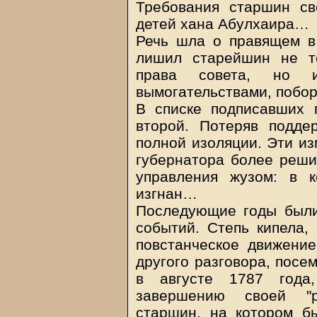
Требования старшин св
детей хана Абулхаира…
Речь шла о правящем в
лишил старейшин не т
права совета, но 
вымогательствами, побор
В списке подписавших
второй. Потеряв подде
полной изоляции. Эти из
губернатора более реши
управления жузом: в 
изгнан…
Последующие годы были
событий. Степь кипела,
повстанческое движени
другого разговора, посе
в августе 1787 года,
завершению своей "р
старшин, на котором б