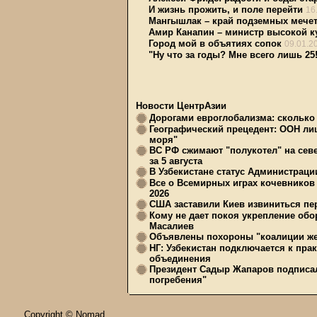
И жизнь прожить, и поле перейти
16
Мангышлак – край подземных мече
Амир Канапин – министр высокой к
Город мой в объятиях сопок
09.01.2
"Ну что за годы? Мне всего лишь 25
Новости ЦентрАзии
Дорогами евроглобализма: сколько 
Географический прецедент: ООН ли
моря"
ВС РФ сжимают "полукотел" на сев
за 5 августа
В Узбекистане статус Администрац
Все о Всемирных играх кочевников
2026
США заставили Киев извиниться пер
Кому не дает покоя укрепление обо
Масалиев
Объявлены похороны "коалиции же
НГ: Узбекистан подключается к пра
объединения
Президент Садыр Жапаров подписал
погребения"
Copyright © Nomad