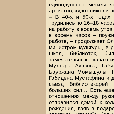
единодушно отметили, ч
артистов, художников и 
– В 40-х и 50-х годах
трудились по 16–18 часов
на работу в восемь утра
в восемь часов – поужи
работе, – продолжает Ол
министром культуры, в 
школ, библиотек, бы
замечательных казахс
Мухтара Ауэзова, Габ
Бауржана Момышулы, Т
Габидена Мустафина и д
съезд библиотекарей 
больших сил… Есть еще
отношениях между руков
отправился домой к кол
рождения, взяв в подар