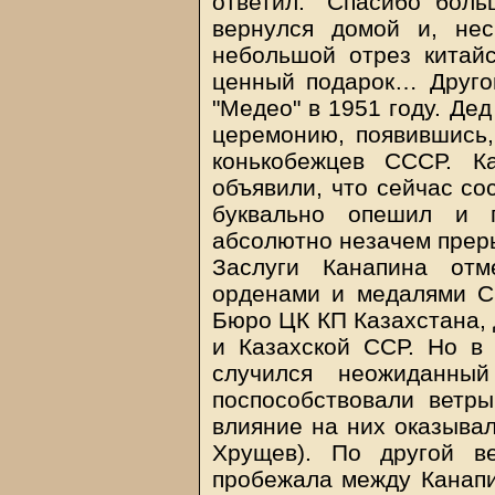
ответил: "Спасибо бол
вернулся домой и, не
небольшой отрез китайс
ценный подарок… Другой
"Медео" в 1951 году. Де
церемонию, появившись,
конькобежцев СССР. К
объявили, что сейчас сос
буквально опешил и п
абсолютно незачем преры
Заслуги Канапина отм
орденами и медалями С
Бюро ЦК КП Казахстана,
и Казахской ССР. Но в
случился неожиданный
поспособствовали ветры
влияние на них оказыва
Хрущев). По другой ве
пробежала между Канап