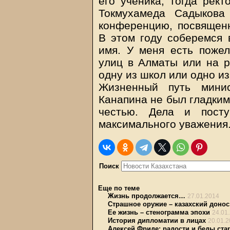
его ученика, тогда рек
Токмухамеда Садыкова
конференцию, посвящен
В этом году соберемся 
имя. У меня есть пожел
улиц в Алматы или на р
одну из школ или одно и
Жизненный путь минис
Канапина не был гладким
честью. Дела и посту
максимального уважения
Поиск
Еще по теме
Жизнь продолжается…
27.01.2014
Страшное оружие – казахский доно
Ее жизнь – стенограмма эпохи
24.01
История дипломатии в лицах
20.01.
Алексей Фриде: радости и беды ста