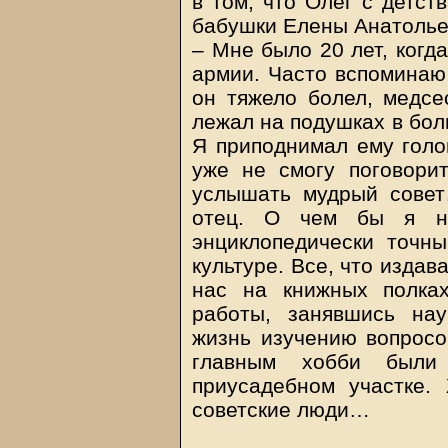
в том, что Олег с детст
бабушки Елены Анатольев
– Мне было 20 лет, когда
армии. Часто вспоминаю
он тяжело болел, медсе
лежал на подушках в бол
Я приподнимал ему голо
уже не смогу поговори
услышать мудрый совет
отец. О чем бы я ни
энциклопедически точны
культуре. Все, что издав
нас на книжных полка
работы, занявшись нау
жизнь изучению вопросо
главным хобби были
приусадебном участке.
советские люди…