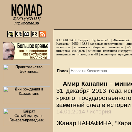
КАЗАХСТАН:
Самрук
|
Нурбанкгейт
|
Аблязовгейт
Казахстан-2050 |
RSS
|
кадровые перестановки
|
дни
аналитика
|
политика и общество
|
экономика
|
обо
интервью
|
скандалы
|
сенсации
|
криминал и корруп
империализм
|
трагедии и ЧП
|
акционеры
|
праздник
Поиск
Амир Канапин – мини
31 декабря 2013 года ис
яркого государственног
заметный след в истории
14.01.2014 /
история
Жанар КАНАФИНА, "Карав