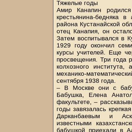
Тяжелые годы
Амир Канапин родился
крестьянина-бедняка в 
района Кустанайской обл
отец Канапия, он остал
Затем воспитывался в Ку
1929 году окончил семи
курсы учителей. Еще че
просвещения. Три года 
колхозного института,
механико-математическ
сентября 1938 года.
– В Москве они с бабу
Бабушка, Елена Анатол
факультете, – рассказыв
годы завязалась крепка
Дарканбаевым и Аск
известными казахстанс
бабушкой приехали в А