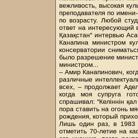
вежливость, высокая кул
преподавателя по имени-
по возрасту. Любой студ
ответ на интересующий 
Қазақстан" интервью Аса
Канапина министром кул
консерватории сниматьс
было разрешение минист
министром...
– Амир Канапинович, когд
различные интеллектуал
всех, – продолжает Аде
когда моя супруга гот
спрашивал: "Келiннiн қал
пора ставить на огонь м
рождения, который прихо
Лишь один раз, в 1983 
отметить 70-летие на к