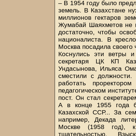
– В 1954 году было пред
земель. В Казахстане ну
миллионов гектаров зем
Жумабай Шаяхметов не м
достаточно, чтобы осво
националиста. В кресло
Москва посадила своего 
Коснулись эти ветры и
секретаря ЦК КП Каз
Ундасынова, Ильяса Ома
сместили с должности.
работать проректоро
педагогическом институт
пост. Он стал секретаре
А в конце 1955 года 
Казахской ССР... За се
например, Декада лите
Москве (1958 год), 
тщательностью. Взы