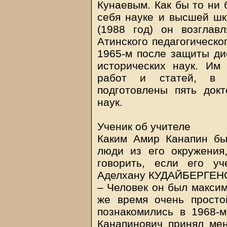
Кунаевым. Как бы то ни 
себя науке и высшей шк
(1988 год) он возгла
Атинского педагогическо
1965-м после защиты ди
исторических наук. Им
работ и статей, в 
подготовлены пять док
наук.
Ученик об учителе
Каким Амир Канапин бы
люди из его окружения
говорить, если его уч
Аделхану КУДАЙБЕРГЕНОВ
– Человек он был максим
же время очень прост
познакомились в 1968-м
Канапинович принял ме