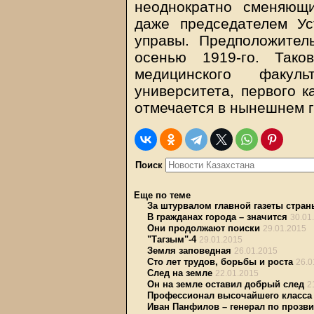
неоднократно сменяющи
даже председателем Ус
управы. Предположите
осенью 1919-го. Так
медицинского факуль
университета, первого к
отмечается в нынешнем г
Поиск
Еще по теме
За штурвалом главной газеты стран
В гражданах города – значится
30.01
Они продолжают поиски
29.01.2015
"Тагзым"-4
29.01.2015
Земля заповедная
26.01.2015
Сто лет трудов, борьбы и роста
26.0
След на земле
22.01.2015
Он на земле оставил добрый след
2
Профессионал высочайшего класса
Иван Панфилов – генерал по прозв