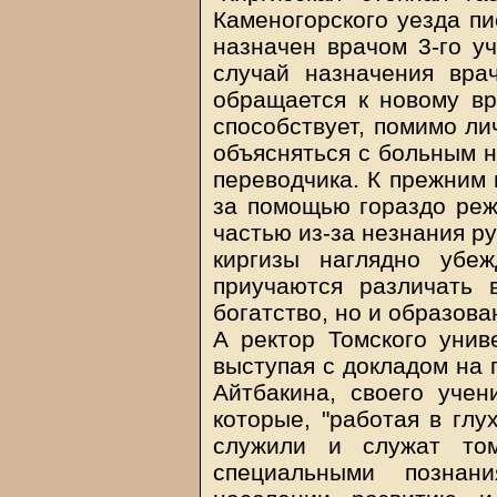
Каменогорского уезда пи
назначен врачом 3-го у
случай назначения врач
обращается к новому вр
способствует, помимо ли
объясняться с больным н
переводчика. К прежним 
за помощью гораздо реже
частью из-за незнания р
киргизы наглядно убе
приучаются различать 
богатство, но и образова
А ректор Томского унив
выступая с докладом на г
Айтбакина, своего учен
которые, "работая в глу
служили и служат то
специальными познан