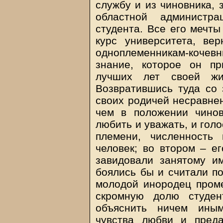
службу и из чиновника, 
областной администра
студента. Все его мечты
курс университета, ве
одноплеменникам-кочевн
знание, которое он п
лучших лет своей жи
Возвратившись туда со 
своих родичей несравне
чем в положении чинов
любить и уважать, и голо
племени, численность
человек; во втором – ег
завидовали занятому и
боялись бы и считали по
молодой инородец пром
скромную долю студент
объяснить ничем иным
чувства любви и преда