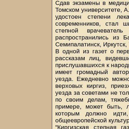
Сдав экзамены в медици
Томском университете, А
удостоен степени лек
современников, стал ш
степной врачевател
распространились из Б
Семипалатинск, Иркутск, 
В одной из газет о перв
рассказам лиц, видевш
прислушавшихся к народн
имеет громадный автор
уезда. Ежедневно можно
верховых киргиз, прие
уезда за советами не то
по своим делам, тяже
примере, может быть, 
которым должно идти
общеевропейской культур
"Киргизская степная га