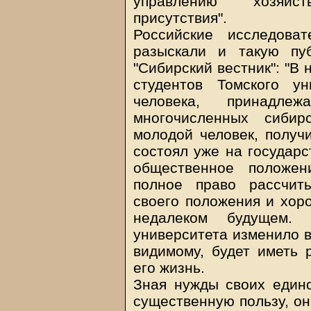
управлению хозяйс
присутствия".
Российские исследова
разыскали и такую пу
"Сибирский вестник": "В 
студентов Томского у
человека, принадл
многочисленных сибир
молодой человек, получ
состоял уже на государ
общественное положен
полное право рассчит
своего положения и хор
недалеком будущем.
университета изменило в
видимому, будет иметь
его жизнь.
Зная нужды своих един
существенную пользу, он