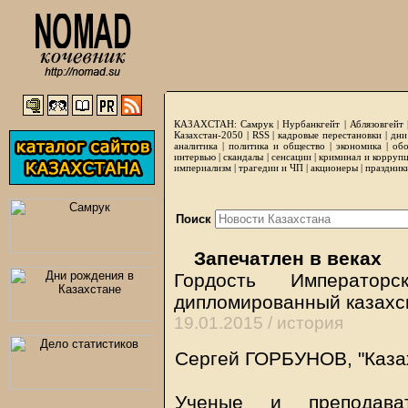
КАЗАХСТАН:
Самрук
|
Нурбанкгейт
|
Аблязовгейт
Казахстан-2050 |
RSS
|
кадровые перестановки
|
дни
аналитика
|
политика и общество
|
экономика
|
обо
интервью
|
скандалы
|
сенсации
|
криминал и корруп
империализм
|
трагедии и ЧП
|
акционеры
|
праздник
Поиск
Запечатлен в веках
Гордость Император
дипломированный казахс
19.01.2015 /
история
Сергей ГОРБУНОВ, "Казах
Ученые и преподават