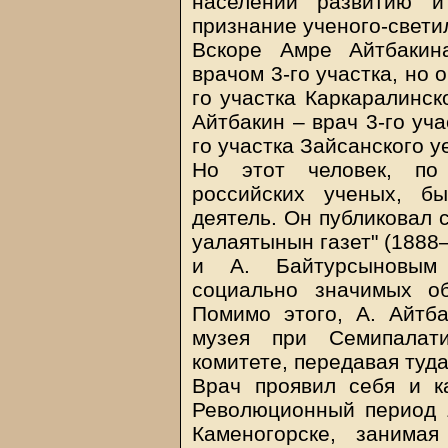
населении развитию и
признание ученого-свети
Вскоре Амре Айтбакин
врачом 3-го участка, но 
го участка Каркаралинск
Айтбакин – врач 3-го уча
го участка Зайсанского у
Но этот человек, по 
российских ученых, б
деятель. Он публиковал с
уалаятынын газет" (1888
и А. Байтурсыновым 
социально значимых о
Помимо этого, А. Айтб
музея при Семипалати
комитете, передавая туд
Врач проявил себя и к
Революционный период 1
Каменогорске, занима