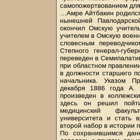
самопожертвованием для 
…Амре Айтбакин родился 
нынешней Павлодарско
окончил Омскую учител
учителем в Омскую военн
словесным переводчико
Степного генерал-губе
переведен в Семипалатин
при областном правлении
в должности старшего п
начальника. Указом П
декабря 1886 года А.
произведен в коллежск
здесь он решил пойти
медицинский факуль
университета и стать в
второй набор в истории п
По сохранившимся дан