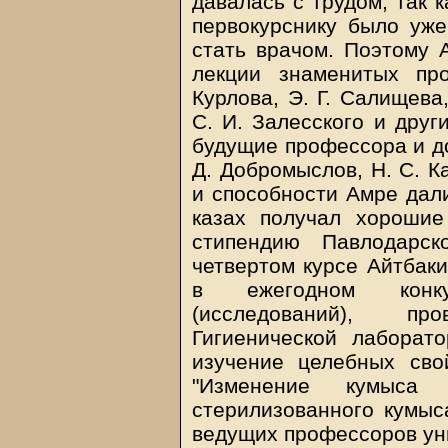
давалась с трудом, так 
первокурснику было уже
стать врачом. Поэтому
лекции знаменитых пр
Курлова, Э. Г. Салищева,
С. И. Залесского и друг
будущие профессора и до
Д. Добромыслов, Н. С. К
и способности Амре дали
казах получал хорошие
стипендию Павлодарск
четвертом курсе Айтбак
в ежегодном конку
(исследований), пр
Гигиенической лаборат
изучение целебных сво
"Изменение кумыса
стерилизованного кумыс
ведущих профессоров ун