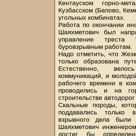
Кентауском горно-мет
Кузбасском (Белово, Кем
угольных комбинатах.
Работа по окончании ин
Шаяхметович был напр
управление треста 
буровзрывным работам.
Надо отметить, что Жезк
только образована пут
Естественно, велос
коммуникаций, и молодо
рабочего времени в ко
проводились и на гор
строительстве автодорог
Скальные породы, кото
поддавались только 
взрывного дела были 
Шаяхметович инженером
достиг бы определ