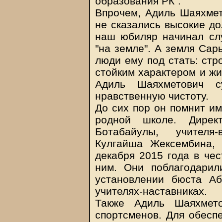
образования РК".
Впрочем, Адиль Шаяхмето
не сказались высокие до
наш юбиляр начинал слу
"на земле". А земля Сар
люди ему под стать: стр
стойким характером и жи
Адиль Шаяхметович с
нравственную чистоту.
До сих пор он помнит им
родной школе. Дирек
Ботабайулы, учителя
Кулгайша Жексембина, 
декабря 2015 года в чес
ним. Они поблагодарил
установлении бюста Аб
учителях-наставниках.
Также Адиль Шаяхмето
спортсменов. Для обеспе