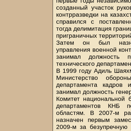
первые годы независимо
созданный участок рук
контрразведки на казахс
справился с поставле
тогда делимитация грани
приграничных территорий
Затем он был назна
управления военной конт
занимал должность пе
технического департамен
В 1999 году Адиль Шаях
Министерство оборо
департамента кадров 
занимал должность генер
Комитет национальной б
департаментов КНБ п
областям. В 2007-м р
назначен первым заме
2009-м за безу­пречну