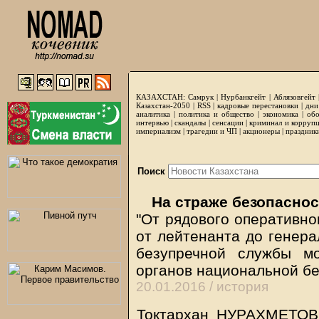
КАЗАХСТАН:
Самрук
|
Нурбанкгейт
|
Аблязовгейт
Казахстан-2050 |
RSS
|
кадровые перестановки
|
дни
аналитика
|
политика и общество
|
экономика
|
обо
интервью
|
скандалы
|
сенсации
|
криминал и корруп
империализм
|
трагедии и ЧП
|
акционеры
|
праздник
Поиск
На страже безопаснос
"От рядового оперативно
от лейтенанта до генера
безупречной службы м
органов национальной б
20.01.2016 /
история
Токтархан НУРАХМЕТОВ, 