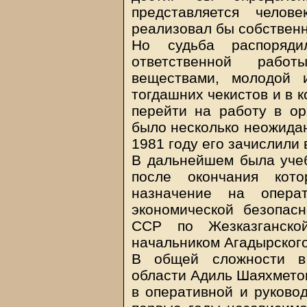
представляется челов
реализовал бы собственн
Но судьба распоряди
ответственной рабо
веществами, молодой 
тогдашних чекистов и в 
перейти на работу в ор
было несколько неожидан
1981 году его зачислили
В дальнейшем была учеб
после окончания кот
назначение на опера
экономической безопас
ССР по Жезказганско
начальником Агадырского
В общей сложности в 
области Адиль Шаяхметов
в оперативной и руковод