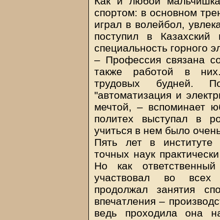
Как и любой мальчишка
спортом: в основном тре
играл в волейбол, увлек
поступил в Казахский 
специальность горного э
– Профессия связана со
также работой в них
трудовых будней. По
"автоматизация и элект
мечтой, – вспоминает ю
политех выступал в р
учиться в нем было очен
Пять лет в институте 
точных наук практически
Но как ответственный
участвовал во всех
продолжал занятия сп
впечатления – производс
ведь проходила она н