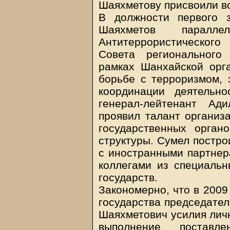
Шаяхметову присвоили во
В должности первого 
Шаяхметов паралле
Антитеррористическог
Совета регионального
рамках Шанхайской орг
борьбе с терроризмом, 
координации деятельн
генерал-лейтенант А
проявил талант организ
государственных орган
структуры. Сумел постр
с иностранными партнер
коллегами из специальн
государств.
Закономерно, что в 2009
государства председател
Шаяхметович усилия личн
выполнение поставл